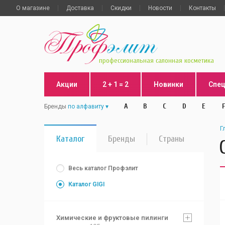
О магазине
Доставка
Скидки
Новости
Контакты
профессиональная салонная косметика
Акции
2 + 1 = 2
Новинки
Спе
A
B
C
D
E
F
Бренды
по алфавиту
Г
Каталог
Бренды
Страны
Весь каталог Профэлит
Каталог GIGI
Химические и фруктовые пилинги