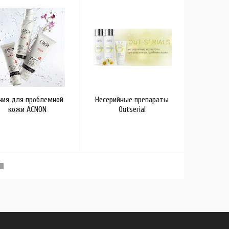
Линия у
лица, ше
урбан
старен
ния для проблемной
Несерийные препараты
кожи ACNON
Outserial