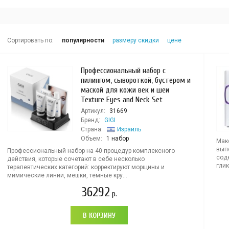
Сортировать по:
популярности
размеру скидки
цене
Профессиональный набор с
пилингом, сывороткой, бустером и
маской для кожи век и шеи
Texture Eyes and Neck Set
Артикул:
31669
Бренд:
GIGI
Страна:
Израиль
Объем:
1 набор
Мак
вып
Профессиональный набор на 40 процедур комплексного
сод
действия, которые сочетают в себе несколько
глик
терапевтических категорий: корректируют морщины и
мимические линии, мешки, темные кру...
36292
р.
В КОРЗИНУ