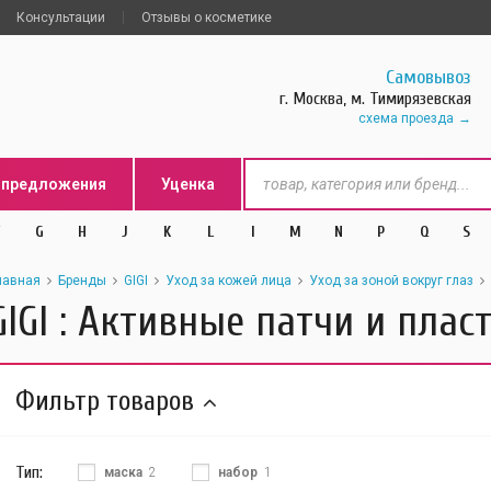
Консультации
Отзывы о косметике
Самовывоз
г. Москва, м. Тимирязевская
схема проезда
цпредложения
Уценка
G
H
J
K
L
l
M
N
P
Q
S
лавная
Бренды
GIGI
Уход за кожей лица
Уход за зоной вокруг глаз
GIGI : Активные патчи и пла
Фильтр товаров
Тип:
маска
2
набор
1