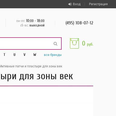
Вход
Регистрация
10
18
пн-пт:
:00 -
:00
(495) 108-07-12
сб-вс:
выходной
0
руб.
T
U
V
W
все
бренды
Активные патчи и пластыри для зоны век
стыри для зоны век