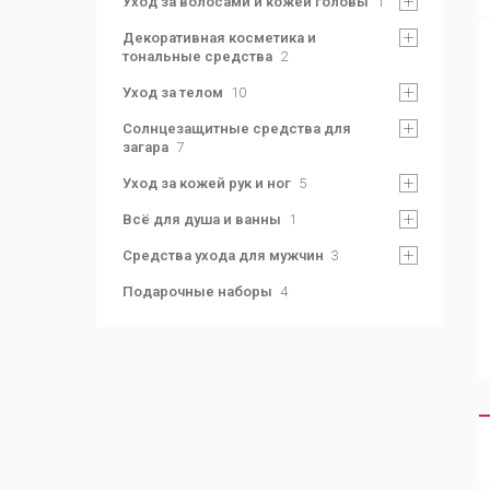
Уход за волосами и кожей головы
1
Декоративная косметика и
тональные средства
2
Уход за телом
10
Солнцезащитные средства для
загара
7
Уход за кожей рук и ног
5
Всё для душа и ванны
1
Средства ухода для мужчин
3
Подарочные наборы
4