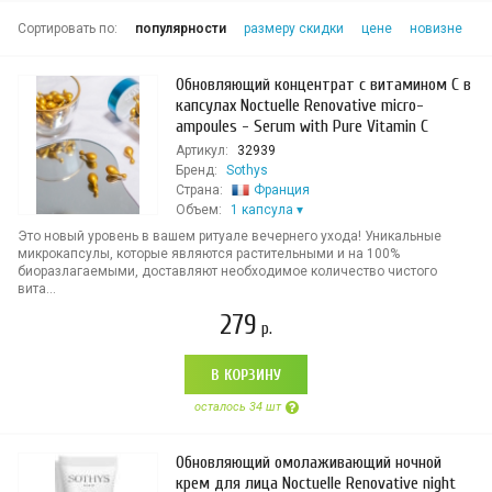
Сортировать по:
популярности
размеру скидки
цене
новизне
Обновляющий концентрат с витамином C в
капсулах Noctuelle Renovative micro-
ampoules - Serum with Pure Vitamin C
Артикул:
32939
Бренд:
Sothys
Страна:
Франция
Объем:
1 капсула
Это новый уровень в вашем ритуале вечернего ухода! Уникальные
микрокапсулы, которые являются растительными и на 100%
биоразлагаемыми, доставляют необходимое количество чистого
вита...
279
р.
В КОРЗИНУ
осталось 34 шт
Обновляющий омолаживающий ночной
крем для лица Noctuelle Renovative night