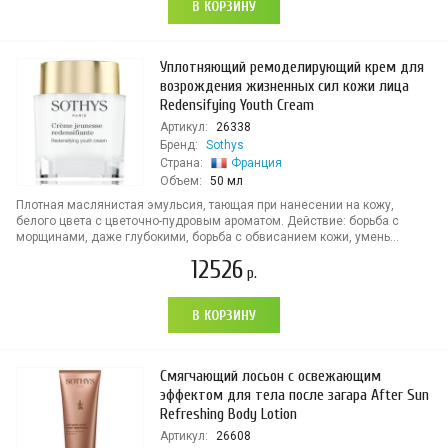
В КОРЗИНУ
Уплотняющий ремоделирующий крем для
возрождения жизненных сил кожи лица
Redensifying Youth Cream
Артикул:
26338
Бренд:
Sothys
Страна:
Франция
Объем:
50 мл
Плотная маслянистая эмульсия, тающая при нанесении на кожу,
белого цвета с цветочно-пудровым ароматом. Действие: борьба с
морщинами, даже глубокими, борьба с обвисанием кожи, умень...
12526
р.
В КОРЗИНУ
Смягчающий лосьон с освежающим
эффектом для тела после загара After Sun
Refreshing Body Lotion
Артикул:
26608