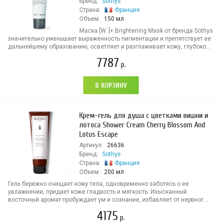
Бренд:
Sothys
Страна:
Франция
Объем:
150 мл
Маска [W. ]+ Brightening Mask от бренда Sothys
значительно уменьшает выраженность пигментации и препятствует ее
дальнейшему образованию, осветляет и разглаживает кожу, глубоко...
7787
р.
В КОРЗИНУ
Крем-гель для душа с цветками вишни и
лотоса Shower Cream Cherry Blossom And
Lotus Escape
Артикул:
26636
Бренд:
Sothys
Страна:
Франция
Объем:
200 мл
Гель бережно очищает кожу тела, одновременно заботясь о ее
увлажнении, придает коже гладкость и мягкость. Изысканный
восточный аромат пробуждает ум и сознание, избавляет от нервног...
4175
р.