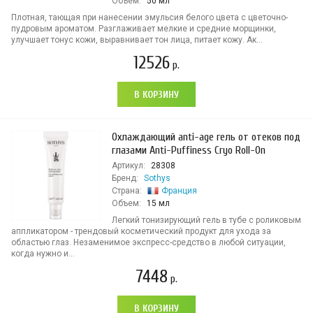
Объем:
50 мл
Плотная, тающая при нанесении эмульсия белого цвета с цветочно-
пудровым ароматом. Разглаживает мелкие и средние морщинки,
улучшает тонус кожи, выравнивает тон лица, питает кожу. Ак...
12526
р.
В КОРЗИНУ
Охлаждающий anti-age гель от отеков под
глазами Anti-Puffiness Cryo Roll-On
Артикул:
28308
Бренд:
Sothys
Страна:
Франция
Объем:
15 мл
Легкий тонизирующий гель в тубе с роликовым
аппликатором - трендовый косметический продукт для ухода за
областью глаз. Незаменимое экспресс-средство в любой ситуации,
когда нужно и...
7448
р.
В КОРЗИНУ