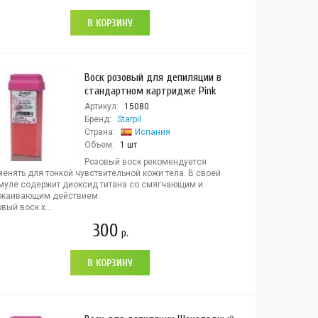
В КОРЗИНУ
Воск розовый для депиляции в
стандартном картридже Pink
Артикул:
15080
Бренд:
Starpil
Страна:
Испания
Объем:
1 шт
Розовый воск рекомендуется
енять для тонкой чувствительной кожи тела. В своей
муле содержит диоксид титана со смягчающим и
окаивающим действием.
вый воск х...
300
р.
В КОРЗИНУ