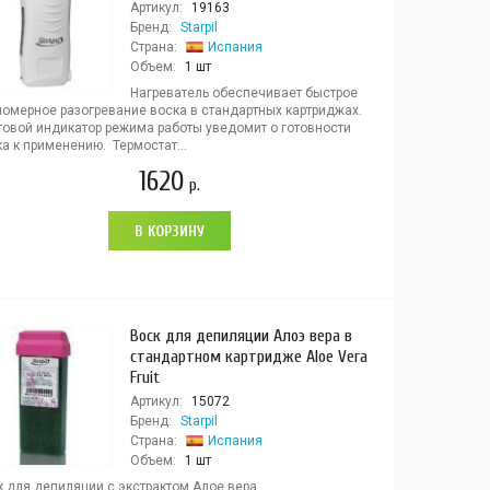
Артикул:
19163
Бренд:
Starpil
Страна:
Испания
Объем:
1 шт
Нагреватель обеспечивает быстрое
номерное разогревание воска в стандартных картриджах.
товой индикатор режима работы уведомит о готовности
а к применению. Термостат...
1620
р.
В КОРЗИНУ
Воск для депиляции Алоэ вера в
стандартном картридже Aloe Vera
Fruit
Артикул:
15072
Бренд:
Starpil
Страна:
Испания
Объем:
1 шт
к для депиляции с экстрактом Алое вера