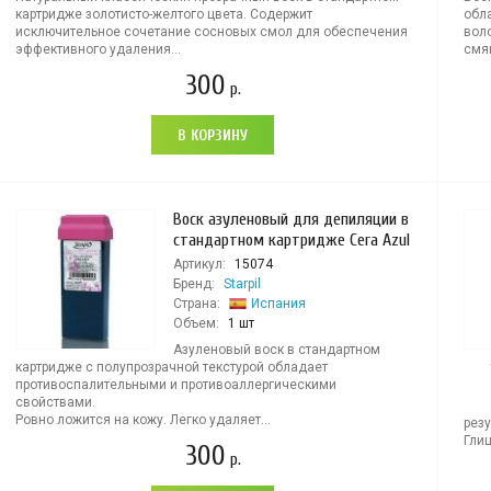
картридже золотисто-желтого цвета. Содержит
обл
исключительное сочетание сосновых смол для обеспечения
вол
эффективного удаления...
смя
300
р.
В КОРЗИНУ
Воск азуленовый для депиляции в
стандартном картридже Cera Azul
Артикул:
15074
Бренд:
Starpil
Страна:
Испания
Объем:
1 шт
Азуленовый воск в стандартном
картридже с полупрозрачной текстурой обладает
противоспалительными и противоаллергическими
свойствами.
Ровно ложится на кожу. Легко удаляет...
рез
Глиц
300
р.