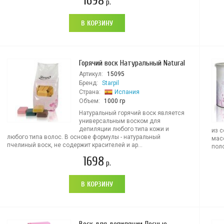
1698
р.
В КОРЗИНУ
Горячий воск Натуральный Natural
Артикул:
15095
Бренд:
Starpil
Страна:
Испания
Объем:
1000 гр
Натуральный горячий воск является
универсальным воском для
депиляции любого типа кожи и
из 
любого типа волос. В основе формулы - натуральный
мас
пчелиный воск, не содержит красителей и ар...
поло
1698
р.
В КОРЗИНУ