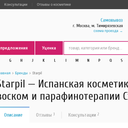
Консультации
Отзывы о косметике
Самовывоз
г. Москва, м. Тимирязевская
схема проезда
цпредложения
Уценка
G
H
J
K
L
l
M
N
P
Q
S
лавная
Бренды
Starpil
Starpil — Испанская космети
воском и парафинотерапии 
Описание
Отзывы
3
Консультации
2