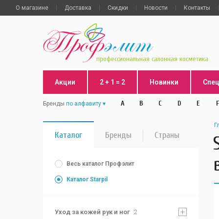
О магазине
Доставка
Скидки
Новости
Контакты
профессиональная салонная косметика
Акции
2 + 1 = 2
Новинки
Спе
A
B
C
D
E
F
Бренды
по алфавиту
Г
Каталог
Бренды
Страны
Весь каталог Профэлит
Каталог Starpil
Уход за кожей рук и ног
2