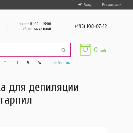
Вход
Регистрация
10
18
пн-пт:
:00 -
:00
(495) 108-07-12
сб-вс:
выходной
0
руб.
T
U
V
W
все
бренды
ка для депиляции
Старпил