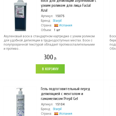
Воск для депиляции азуленовый с
узким роликом для лица Facial
Azul
Артикул:
15075
Бренд:
Starpil
Страна:
Испания
Объем:
1 шт
Азуленовый воск в стандартном картридже с узким роликом
Вос
для удобной депиляции в труднодоступных местах. Воск с
бер
полупрозрачной текстурой обладает противоспалительными
под
и противо...
Обла
300
р.
В КОРЗИНУ
Гель подготовительный перед
депиляцией с ментолом и
гамамелисом Prepil Gel
Артикул:
15104
Бренд:
Starpil
Страна:
Испания