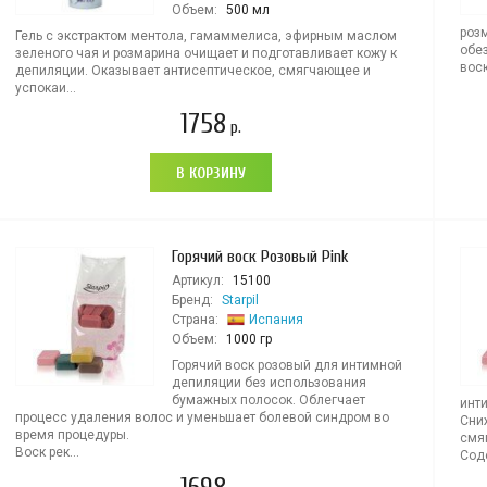
Объем:
500 мл
роз
Гель с экстрактом ментола, гамаммелиса, эфирным маслом
обе
зеленого чая и розмарина очищает и подготавливает кожу к
воск
депиляции. Оказывает антисептическое, смягчающее и
успокаи...
1758
р.
В КОРЗИНУ
Горячий воск Розовый Pink
Артикул:
15100
Бренд:
Starpil
Страна:
Испания
Объем:
1000 гр
Горячий воск розовый для интимной
депиляции без использования
бумажных полосок. Облегчает
инт
процесс удаления волос и уменьшает болевой синдром во
Сни
время процедуры.
смяг
Воск рек...
Соде