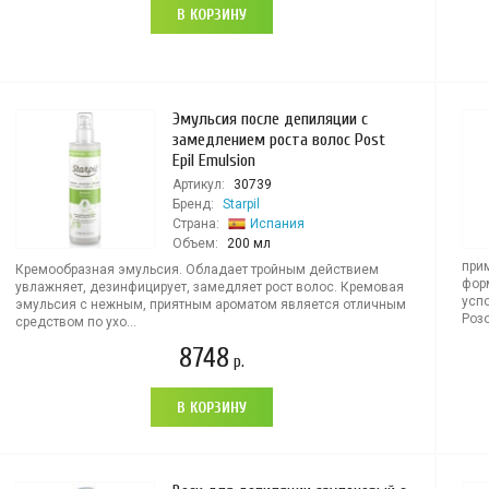
В КОРЗИНУ
Эмульсия после депиляции с
замедлением роста волос Post
Epil Emulsion
Артикул:
30739
Бренд:
Starpil
Страна:
Испания
Объем:
200 мл
прим
Кремообразная эмульсия. Обладает тройным действием
фор
увлажняет, дезинфицирует, замедляет рост волос. Кремовая
усп
эмульсия с нежным, приятным ароматом является отличным
Розо
средством по ухо...
8748
р.
В КОРЗИНУ