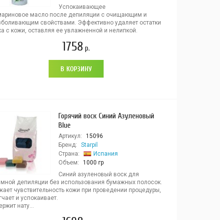
Успокаивающее
мариновое масло после депиляции с очищающим и
зболивающим свойствами. Эффективно удаляет остатки
а с кожи, оставляя ее увлажненной и нелипкой.
1758
р.
В КОРЗИНУ
Горячий воск Синий Азуленовый
Blue
Артикул:
15096
Бренд:
Starpil
Страна:
Испания
Объем:
1000 гр
Синий азуленовый воск для
имной депиляции без использования бумажных полосок.
жает чувствительность кожи при проведении процедуры,
чает и успокаивает.
ржит нату...