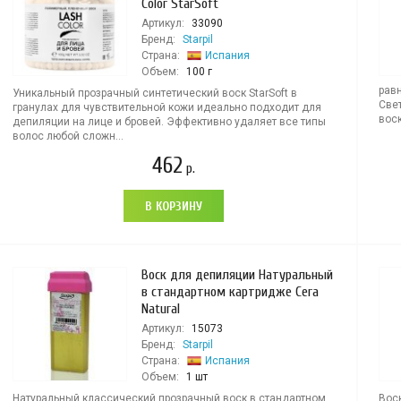
Color StarSoft
Артикул:
33090
Бренд:
Starpil
Страна:
Испания
Объем:
100 г
рав
Уникальный прозрачный синтетический воск StarSoft в
Све
гранулах для чувствительной кожи идеально подходит для
воск
депиляции на лице и бровей. Эффективно удаляет все типы
волос любой сложн...
462
р.
В КОРЗИНУ
Воск для депиляции Натуральный
в стандартном картридже Cera
Natural
Артикул:
15073
Бренд:
Starpil
Страна:
Испания
Объем:
1 шт
Натуральный классический прозрачный воск в стандартном
Вос