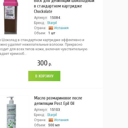
Воск для депиляции Шоколадный
в стандартном картридже
Chockolate
Артикул:
15084
Бренд:
Starpil
Страна:
Испания
Объем:
1 шт
к Шоколад в стандартном картридже эффективно и
ежно удаляет нежелательные волоски. Прекрасно
ходит для всех типов кожи, включая чувствительную.
дает кремооб...
300
р.
В КОРЗИНУ
Масло розмариновое после
депиляции Post Epil Oil
Артикул:
15103
Бренд:
Starpil
Страна:
Испания
Объем:
500 мл