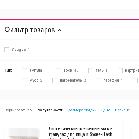
Фильтр товаров
Скидки
1
Тип:
ампула
1
воск
40
гель
1
картри
мусс
2
нагреватель
3
парафин
4
Сортировать по:
популярности
размеру скидки
цене
новизне
Синтетический пленочный воск в
гранулах для лица и бровей Lash