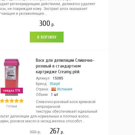
адает регенерирующим действием, деликатно удаляет
осы, не повреждая кожу. Экстракт алоэ оказывает
гчающее и увлажняющее...
300
р.
В КОРЗИНУ
Воск для депиляции Сливочно-
розовый в стандартном
картридже Creamy pink
Артикул:
15085
Бренд:
Starpil
Страна:
Испания
скидка 11%
Объем:
1 шт
Сливочно-розовый воск кремовой
1 отзыв
непрозрачной
текстуры обеспечивает идеальный
ультат депиляции для нормальных и плотных волос.
ерин, розовое масло и оксид железа способст...
267
300
р.
р.