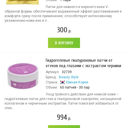
Объем:
1 пара
Патчи для нижнего и верхнего века V-
образной формы обеспечивают выраженный эффект разглаживания и
комфорта сразу после применения, способствуют интенсивному
увлажнению кожи век и п...
300
р.
В КОРЗИНУ
Гидрогелевые гиалуроновые патчи от
отеков под глазами с экстрактом черники
Артикул:
32739
Бренд:
Beauty Style
Страна:
Южная Корея
Объем:
60 патчей - 30 пар
Уход тройного действия для нежной кожи –
гидрогелевые патчи для глаз в гиалуроновой сыворотке, насыщенной
коллагеном и черничным экстрактом. Патчи помогают избавиться от
отек...
994
р.