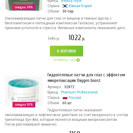
Бренд:
Beauty Style
Страна:
Южная Корея
скидка 24%
Объем:
30 пар
Омолаживающие патчи для глаз от мешков и темных кругов с
биопланктоном и пептидным комплексом Галоксил, устраненяют
признаки усталости и стресса. Активные компоненты оказывают дето...
1022
1345
р.
р.
В КОРЗИНУ
осталось 1 шт
Гидрогелевые патчи для глаз с эффектом
миорелаксации Oxygen boost
Артикул:
32872
Бренд:
Premium Professional
Страна:
Россия
Объем:
60 шт
скидка 10%
Гидрогелевые патчи оказывают
омолаживающее и лифтинговое действие за счет введенного в состав
трипептида Syn-Ake, который является мощным миорелаксантом.
Патчи разглаживают мимичес...