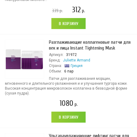
312
339
р.
р.
В КОРЗИНУ
Разглаживающие коллагеновые патчи для
век и лица Instant Tightening Mask
Артикул:
31972
Бренд:
Juliette Armand
Страна:
Греция
Объем:
6 пар
Патчи для разглаживания морщин,
мгновенного и длительного увлажнения и и улучшения тургора кожи.
Высокая концентрация микроволокон коллагена в безводной форме
(сухая пудра).
1080
р.
В КОРЗИНУ
Ультараувлажняющие лифтинг патчи для