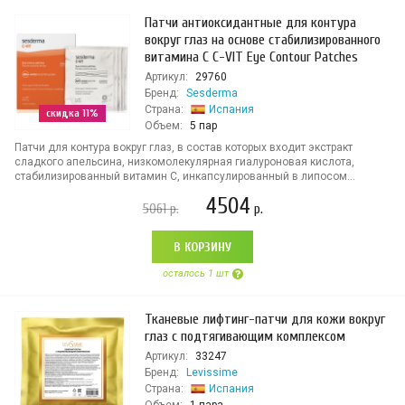
Патчи антиоксидантные для контура
вокруг глаз на основе стабилизированного
витамина С C-VIT Eye Contour Patches
Артикул:
29760
Бренд:
Sesderma
Страна:
Испания
скидка 11%
Объем:
5 пар
Патчи для контура вокруг глаз, в состав которых входит экстракт
сладкого апельсина, низкомолекулярная гиалуроновая кислота,
стабилизированный витамин С, инкапсулированный в липосом...
4504
5061
р.
р.
В КОРЗИНУ
осталось 1 шт
Тканевые лифтинг-патчи для кожи вокруг
глаз с подтягивающим комплексом
Артикул:
33247
Бренд:
Levissime
Страна:
Испания