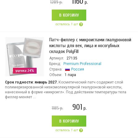
1160
1289
р.
р.
В КОРЗИНУ
осталось 1 шт
Патч-филлер с микроиглами гиалуроновой
кислоты для век, лица и носогубных
складок PolyFill
Артикул:
27135
Бренд:
Premium Professional
Страна:
Россия
уценка 24%
Объем:
1 пара
Срок годности: январь 2027.
Косметический патч содержит слой
полимеризированной низкомолекулярной гиалуроновой кислоты,
нанесенный в форме «микроигл». Под действием температуры тела
филлер меняет ...
901
1185
р.
р.
В КОРЗИНУ
осталось 1 шт