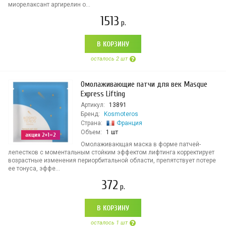
миорелаксант аргирелин о...
1513
р.
В КОРЗИНУ
осталось 2 шт
Омолаживающие патчи для век Masque
Express Lifting
Артикул:
13891
Бренд:
Kosmoteros
Страна:
Франция
Объем:
1 шт
акция 2+1=2
Омолаживающая маска в форме патчей-
лепестков с моментальным стойким эффектом лифтинга корректирует
возрастные изменения периорбитальной области, препятствует потере
ее тонуса, эффе...
372
р.
В КОРЗИНУ
осталось 1 шт