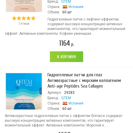
Бренд:
QTEM
Страна:
Испания
Объем:
60 шт
Гидрогелевые патчи с лифтинг-эффектом
1 отзыв
содержат высокую концентрацию активных
компонентов, что гарантирует моментальный
эффект. Активные компоненты: Кофеин уменьшае...
1164
р.
В КОРЗИНУ
Гидрогелевые патчи для глаз
Антивозрастные с морским коллагеном
Anti-age Peptides Sea Collagen
Артикул:
29283
Бренд:
QTEM
Страна:
Испания
Объем:
60 шт
Антивозрастные гидрогелевые патчи с эффектом ботокса содержат
высокую концентрацию активных компонентов, что гарантирует
моментальный эффект. Активные компоненты: Морской к...