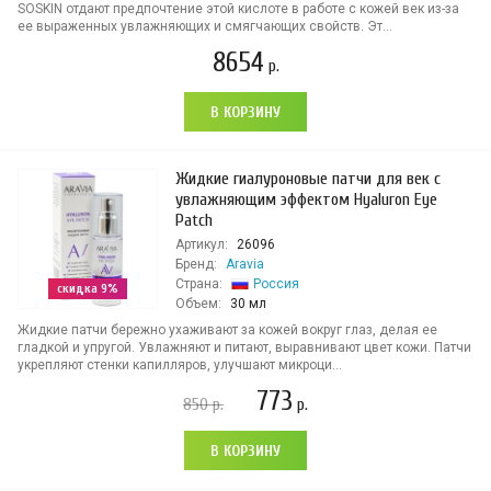
SOSKIN отдают предпочтение этой кислоте в работе с кожей век из-за
ее выраженных увлажняющих и смягчающих свойств. Эт...
8654
р.
В КОРЗИНУ
Жидкие гиалуроновые патчи для век с
увлажняющим эффектом Hyaluron Eye
Patch
Артикул:
26096
Бренд:
Aravia
Страна:
Россия
скидка 9%
Объем:
30 мл
Жидкие патчи бережно ухаживают за кожей вокруг глаз, делая ее
гладкой и упругой. Увлажняют и питают, выравнивают цвет кожи. Патчи
укрепляют стенки капилляров, улучшают микроци...
773
850
р.
р.
В КОРЗИНУ