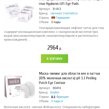
глаз Hyaluron Lift Eye Pads
Артикул:
31412
Бренд:
Janssen Cosmetics
Страна:
Германия
Объем:
3 пары
Ультараувлажняющие лифтинг патчи для глаз
содержат инновационный комплекс с гиалуроновой кислотой трех
видов (высокомолекулярной, низкомолекулярной и растительного
происхождения). ...
2964
р.
В КОРЗИНУ
Маска-пилинг для области век в патчах
(10% молочная кислота) pH 3.3 Peeling
Patch Eye Contour
Артикул:
30416
Бренд:
Soskin
Страна:
Франция
Объем:
3 пары
Молочная кислота - мягкая AHA-кислота. Специалисты лаборатории