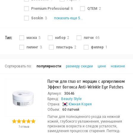
Premium Professional
8
QTEM
2
Soskin
3
показать еще 5...
Тип:
маска
5
набор
2
патчи
46
пилинг
3
пластырь
2
филлер
1
Сортировать по:
популярности
размеру скидки
цене
новизне
Патчи для глаз от морщин с аргирелином
Эффект ботокса Anti-Wrinkle Eye Patches
Артикул:
30646
Бренд:
Beauty Style
Страна:
Южная Корея
Объем:
60 патчей
Патчи для полноценного ухода за нежной
кожей, глубокого увлажнения, уменьшения
признаков возраста и следов усталости,
1 отзыв
замедления процессов старения. Пептид-