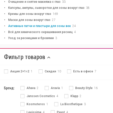
Очищение и снятие макияжа с глаз
33
Капсулы, ампулы, сыворотки для зоны вокруг глаз
38
Кремы для зоны вокруг глаз
169
Маски для зоны вокруг глаз
27
Активные патчи и пластыри для зоны век
24
Всё для химического окрашивания ресниц
4
Уход за ресницами и бровями
3
Фильтр товаров
Акция 2+1=2
1
Скидки
10
Есть в офисе
7
Бренд:
Ahava
2
Aravia
1
Beauty Style
16
Janssen Cosmetics
4
Klapp
2
Kosmoteros
1
La Biosthetique
3
Levissime
4
Payot
4