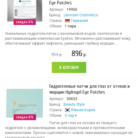
Eye Patches
Артикул:
19950
Бренд:
Janssen Cosmetics
Страна:
Германия
скидка 6%
Объем:
1 пара
Уникальные гидрогель-патчи с васильковой водой, пантенолом и
разглаживающим комплексом Eyeliss. Мгновенно разглаживают кожу,
обеспечивают эффект лифтинга, уменьшают глубину морщин....
896
953
р.
р.
В КОРЗИНУ
Гидрогелевые патчи для глаз от отеков и
морщин Hydrogel Eye Patches
Артикул:
30653
Бренд:
Beauty Style
Страна:
Южная Корея
Объем:
5 пар
скидка 8%
Патчи для глаз на основе из тающего
гидрогеля с увлажняющими, антивозрастными и противоотечными
компонентами. Прочно сцепляются с кожей, максимально насыщая ее
гиалуроновой кислото...