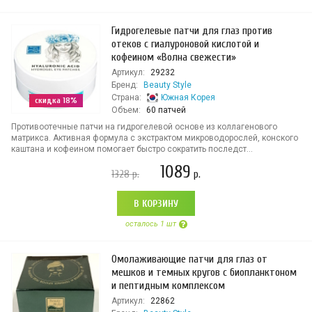
Гидрогелевые патчи для глаз против
отеков с гиалуроновой кислотой и
кофеином «Волна свежести»
Артикул:
29232
Бренд:
Beauty Style
Страна:
Южная Корея
скидка 18%
Объем:
60 патчей
Противоотечные патчи на гидрогелевой основе из коллагенового
матрикса. Активная формула с экстрактом микроводорослей, конского
каштана и кофеином помогает быстро сократить последст...
1089
1328
р.
р.
В КОРЗИНУ
осталось 1 шт
Омолаживающие патчи для глаз от
мешков и темных кругов с биопланктоном
и пептидным комплексом
Артикул:
22862