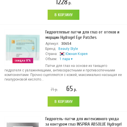
1228
р.
В КОРЗИНУ
Гидрогелевые патчи для глаз от отеков и
морщин Hydrogel Eye Patches
Артикул:
30654
Бренд:
Beauty Style
Страна:
Южная Корея
Объем:
1 пара
скидка 8%
Патчи для глаз на основе из тающего
гидрогеля с увлажняющими, антивозрастными и противоотечными
компонентами. Прочно сцепляются с кожей, максимально насыщая ее
гиалуроновой кислото...
65
71
р.
р.
В КОРЗИНУ
Гидрогель-патчи для интенсивного ухода
за контуром глаз INSPIRA ABSOLUE Hydrogel