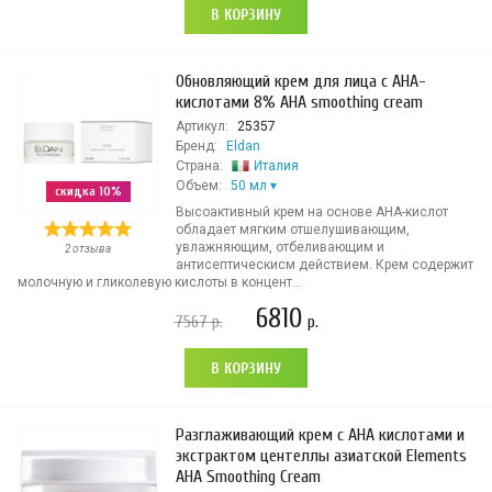
В КОРЗИНУ
Обновляющий крем для лица с AHA-
кислотами 8% AHA smoothing cream
Артикул:
25357
Бренд:
Eldan
Страна:
Италия
Объем:
50 мл
скидка 10%
Высоактивный крем на основе AHA-кислот
обладает мягким отшелушивающим,
увлажняющим, отбеливающим и
2 отзыва
антисептическисм действием. Крем содержит
молочную и гликолевую кислоты в концент...
6810
7567
р.
р.
В КОРЗИНУ
Разглаживающий крем с АНА кислотами и
экстрактом центеллы азиатской Elements
AHA Smoothing Cream