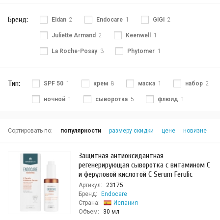
Бренд:
Eldan
2
Endocare
1
GIGI
2
Juliette Armand
2
Keenwell
1
La Roche-Posay
3
Phytomer
1
Тип:
SPF 50
1
крем
8
маска
1
набор
2
ночной
1
сыворотка
5
флюид
1
Сортировать по:
популярности
размеру скидки
цене
новизне
Защитная антиоксидантная
регенерирующая сыворотка с витамином С
и феруловой кислотой C Serum Ferulic
Артикул:
23175
Бренд:
Endocare
Страна:
Испания
Объем:
30 мл