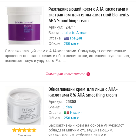
Разглаживающий крем с АНА кислотами и
экстрактом центеллы азиатской Elements
AHA Smoothing Cream
Артикул:
24711
Бренд:
Juliette Armand
Страна:
Греция
Объем:
280 мл
Омолаживающий крем с АНА кислотами. Стимулирует естественные
процессы восстановления и обновления кожи, интенсивно увлажняет,
повышает тонус и упругость. Разг...
Только для косметологов
Обновляющий крем для лица с AHA-
кислотами 8% AHA smoothing cream
Артикул:
25358
Бренд:
Eldan
Страна:
Италия
Объем:
250 мл
Высоактивный крем на основе AHA-кислот
обладает мягким отшелушивающим,
увлажняющим, отбеливающим и
2 отзыва