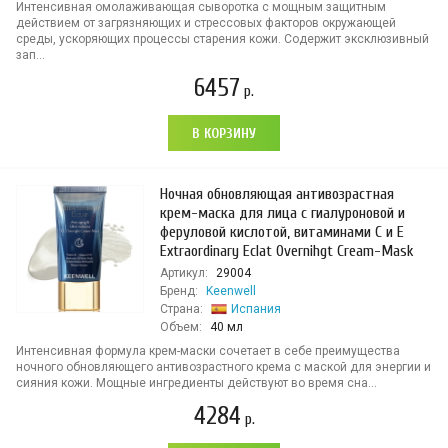
Интенсивная омолаживающая сыворотка с мощным защитным
действием от загрязняющих и стрессовых факторов окружающей
среды, ускоряющих процессы старения кожи. Содержит эксклюзивный
зап...
6457
р.
В КОРЗИНУ
Ночная обновляющая антивозрастная
крем-маска для лица с гиалуроновой и
феруловой кислотой, витаминами С и Е
Extraordinary Eclat Overnihgt Cream-Mask
Артикул:
29004
Бренд:
Keenwell
Страна:
Испания
Объем:
40 мл
Интенсивная формула крем-маски сочетает в себе преимущества
ночного обновляющего антивозрастного крема с маской для энергии и
сияния кожи. Мощные ингредиенты действуют во время сна...
4284
р.