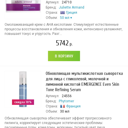
Артикул:
24710
Бренд:
Juliette Armand
Страна:
Греция
Объем:
50 мл
Омолаживающий крем с АНА кислотами. Стимулирует естественные
процессы восстановления и обновления кожи, интенсивно увлажняет,
повышает тонус и упругость. Разг...
5742
р.
В КОРЗИНУ
Обновляющая мультикислотная сыворотка
для лица с гликолевой, молочной и
лимонной кислотой EMERGENCE Even Skin
Tone Refining Serum
Артикул:
24556
Бренд:
Phytomer
скидка 18%
Страна:
Франция
Объем:
30 мл
Обновляющая сыворотка обеспечивает эффект прогрессивного
пилинга, корректирует следующие эстетические проблемы:
расширенные поры, комедоны, морщины, тусклый цвет лица,