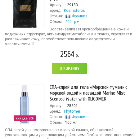
Артикул:
29183
Бренд:
Kosmoteros
Страна:
Франция
Объем:
400 гр
Восстанавливает кровообращение в коже и
подкожных структурах, активизирует метаболизм в тканях, укрепляет и
разглаживает кожу, способствует повышению ее упругости и
эластичности. О...
2564
р.
В КОРЗИНУ
СПА-спрей для тела «Морской туман» с
морской водой и лавандой Marine Mist
Scented Water with OLIGOMER
Артикул:
25601
Бренд:
Phytomer
Страна:
Франция
скидка 8%
Объем:
100 мл
СПА-спрей для погружение в «морской туман», обладающий
успокаивающим и укрепляющим действием. Глубокое восстановление