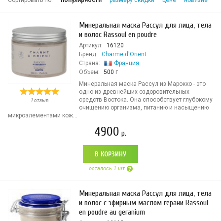
Сортировать по:
популярности
размеру скидки
цене
новизне
Минеральная маска Рассул для лица, тела
и волос Rassoul en poudre
Артикул:
16120
Бренд:
Charme d'Orient
Страна:
Франция
Объем:
500 г
Минеральная маска Рассул из Марокко - это
одно из древнейших оздоровительных
средств Востока. Она способствует глубокому
1 отзыв
очищению организма, питанию и насыщению
микроэлементами кож...
4900
р.
В КОРЗИНУ
осталось 1 шт
Минеральная маска Рассул для лица, тела
и волос с эфирным маслом герани Rassoul
en poudre au geranium