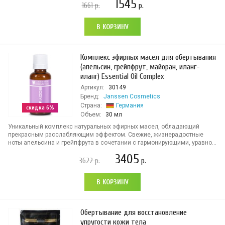
1545
1661
р.
р.
В КОРЗИНУ
Комплекс эфирных масел для обертывания
(апельсин, грейпфрут, майоран, иланг-
иланг) Essential Oil Complex
Артикул:
30149
Бренд:
Janssen Cosmetics
Страна:
Германия
скидка 6%
Объем:
30 мл
Уникальный комплекс натуральных эфирных масел, обладающий
прекрасным расслабляющим эффектом. Свежие, жизнерадостные
ноты апельсина и грейпфрута в сочетании с гармонирующими, уравно...
3405
3622
р.
р.
В КОРЗИНУ
Обертывание для восстановление
упругости кожи тела