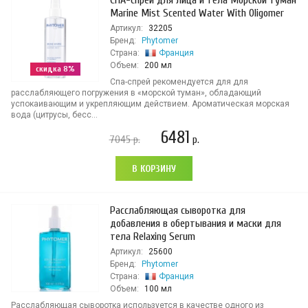
СПА-спрей для лица и тела Морской туман
Marine Mist Scented Water With Oligomer
Артикул:
32205
Бренд:
Phytomer
Страна:
Франция
Объем:
200 мл
скидка 8%
Спа-спрей рекомендуется для для
расслабляющего погружения в «морской туман», обладающий
успокаивающим и укрепляющим действием. Ароматическая морская
вода (цитрусы, бесс...
6481
7045
р.
р.
В КОРЗИНУ
Расслабляющая сыворотка для
добавления в обертывания и маски для
тела Relaxing Serum
Артикул:
25600
Бренд:
Phytomer
Страна:
Франция
Объем:
100 мл
Расслабляющая сыворотка используется в качестве одного из