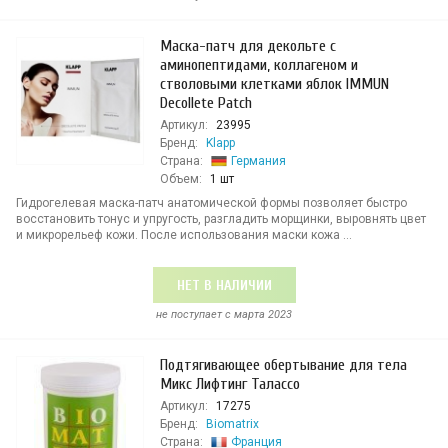
Маска-патч для декольте с
аминопептидами, коллагеном и
стволовыми клетками яблок IMMUN
Decollete Patch
Артикул:
23995
Бренд:
Klapp
Страна:
Германия
Объем:
1 шт
Гидрогелевая маска-патч анатомической формы позволяет быстро
восстановить тонус и упругость, разгладить морщинки, выровнять цвет
и микрорельеф кожи. После использования маски кожа ...
НЕТ В НАЛИЧИИ
не поступает c марта 2023
Подтягивающее обертывание для тела
Микс Лифтинг Талассо
Артикул:
17275
Бренд:
Biomatrix
Страна:
Франция