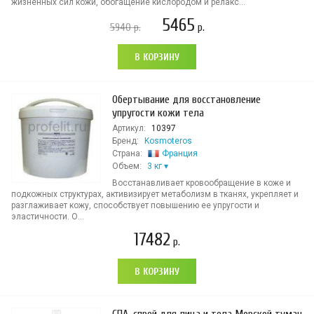
жизненных сил кожи, обогащение кислородом и релакс...
5465
5940
р.
р.
В КОРЗИНУ
Обертывание для восстановление
упругости кожи тела
Артикул:
10397
Бренд:
Kosmoteros
Страна:
Франция
Объем:
3 кг
Восстанавливает кровообращение в коже и
подкожных структурах, активизирует метаболизм в тканях, укрепляет и
разглаживает кожу, способствует повышению ее упругости и
эластичности. О...
17482
р.
В КОРЗИНУ