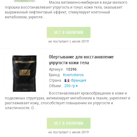
Маска витаминно-имбирная в виде мелкого
порошка восстанавливает упругость и тонус кожи тела, оказывает
выраженный лифтинговый эффект, стимулирует клеточный
метаболизм, укрепля...
НЕТ В НАЛИЧИИ
не поступает c июля 2019
Обертывание для восстановление
упругости кожи тела
Артикул:
10396
Бренд:
Kosmoteros
Страна:
Франция
Объем:
200 гр
Восстанавливает кровообращение в коже и
подкожных структурах, активизирует метаболизм в тканях, укрепляет и
разглаживает кожу, способствует повышению ее упругости и
эластичности. О...
НЕТ В НАЛИЧИИ
не поступает c июля 2019