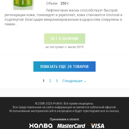
Объем:
250 г
Лифтинговая маска способствует быстрой
регенерации кожи, тонизирует и укрепляет, кожа становится плотной и
подтянутой. Благодаря микронизированным водорослям спирулины и
ламин...
НЕТ В НАЛИЧИИ
не поступает c июля 2019
ПОКАЗАТЬ ЕЩЕ 20 ТОВАРОВ
1
2
3
Следующая →
© 2008-2026 Profelit. Все права защищены.
Вся представленная на сайте информация не является публичной офертой.
Использование материалов сайта запрещено и будет преследоваться по закону.
Принимаем к оплате: