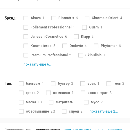
Бренд:
Ahava
1
Biomatrix
6
Charme d'Orient
4
Follement Professionnel
1
Guam
1
Janssen Cosmetics
6
Klapp
2
Kosmoteros
5
Ondevie
4
Phytomer
6
Premium Professional
2
SkinClinic
1
показать еще 6...
Тип:
бальзам
1
бустер
2
воск
1
гель
2
грязь
2
комплекс
1
концентрат
3
маска
13
матригель
1
мусс
2
обертывание
23
спрей
2
показать еще 2...