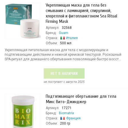
Укрепляющая маска для тела без
смывания с ламинарией, спирулиной,
хлореллой и фитопланктоном Sea Ritual
Firming Mask
Артикул:
32568
Бренд:
Guam
Страна:
Италия
Объем:
500 мл
Укрепляющая питательная маска для тела с моделирующим и
подтягивающим действием и нежной кремовой текстурой. Роскошный
SPA-ритуал для домашнего обертывания позволяющий быстро восст...
НЕТ В НАЛИЧИИ
не поступает c августа 2025
Подтягивающее обертывание для тела
Микс Вито-Джинджер
Артикул:
17271
Бренд:
Biomatrix
Страна:
Франция
Объем:
200 гр