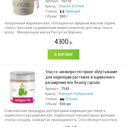
Артикул:
16119
Бренд:
Charme d'Orient
Страна:
Франция
Объем:
200 г
Натуральная марокканская, обогащенная эфирным маслом герани,
глина с высоким содержанием микроэлементов для лица, тела и
волос. Минеральная маска Рассул из Марокко ...
4300
р.
В КОРЗИНУ
Эласто-ангиопротекторное обертывание
для коррекции растяжек и варикозного
расширения вен Beauty capsula
Артикул:
7543
Бренд:
Premium Professional
Страна:
Россия
скидка 7%
Объем:
500 мл
Комплексная процедура для программ коррекции растяжек и
варикозного расширения вен. Нормализует вазомоторную функцию
стенок сосудов, снижает их проницаемость. Способствует восстано...