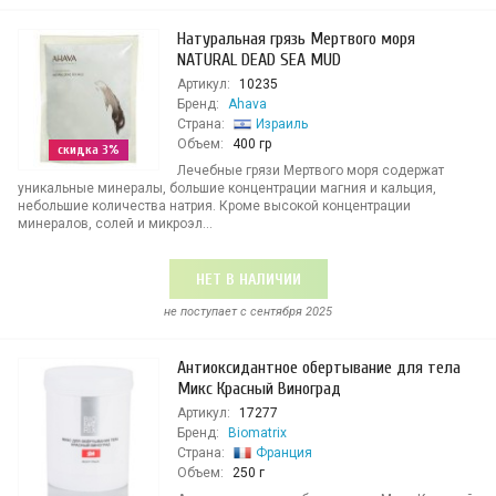
Натуральная грязь Мертвого моря
NATURAL DEAD SEA MUD
Артикул:
10235
Бренд:
Ahava
Страна:
Израиль
Объем:
400 гр
скидка 3%
Лечебные грязи Мертвого моря содержат
уникальные минералы, большие концентрации магния и кальция,
небольшие количества натрия. Кроме высокой концентрации
минералов, солей и микроэл...
НЕТ В НАЛИЧИИ
не поступает c сентября 2025
Антиоксидантное обертывание для тела
Микс Красный Виноград
Артикул:
17277
Бренд:
Biomatrix
Страна:
Франция
Объем:
250 г