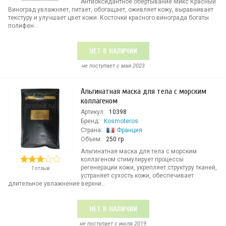
Антиоксидантное обертывание Микс Красный
Виноград увлажняет, питает, обогащает, оживляет кожу, выравнивает
текстуру и улучшает цвет кожи. Косточки красного винограда богаты
полифен...
НЕТ В НАЛИЧИИ
не поступает c мая 2023
Альгинатная маска для тела с морским
коллагеном
Артикул:
10398
Бренд:
Kosmoteros
Страна:
Франция
Объем:
250 гр
Альгинатная маска для тела с морским
коллагеном стимулирует процессы
регенерации кожи, укрепляет структуру тканей,
1 отзыв
устраняет сухость кожи, обеспечивает
длительное увлажнение верхни...
НЕТ В НАЛИЧИИ
не поступает c июля 2019