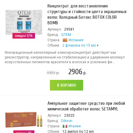
Концентрат для восстановления
структуры и стойкости цвета окрашенных
волос Холодный Ботокс BOTOX COLOR
BOMB
Артикул:
29581
Бренд:
QTEM
скидка 12%
Страна:
Испания
Объем:
2 флакона по 15 мл
Инновационный капиллярный эликсир-концентрат действует как
реконструктор, направленный на стабилизацию и удержание молекул
искусственных пигментов красителя в волосах и усиление фи...
2906
3302
р.
р.
В КОРЗИНУ
Ампульное защитное средство при любой
химической обработке волос SETAMYL
Артикул:
23025
Бренд:
Dikson
Страна:
Италия
Объем:
12 ампул по 12 мл