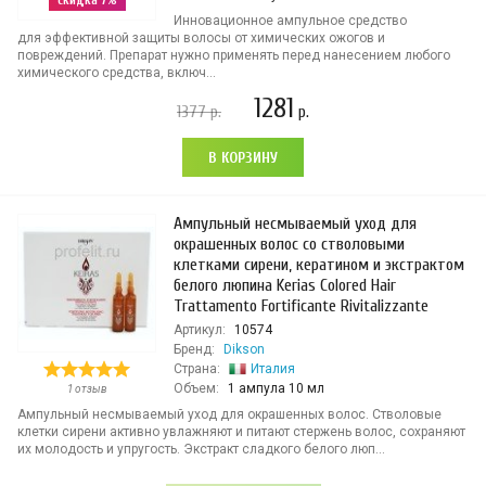
скидка 7%
Инновационное ампульное средство
для эффективной защиты волосы от химических ожогов и
повреждений. Препарат нужно применять перед нанесением любого
химического средства, включ...
1281
1377
р.
р.
В КОРЗИНУ
Ампульный несмываемый уход для
окрашенных волос со стволовыми
клетками сирени, кератином и экстрактом
белого люпина Kerias Colored Hair
Trattamento Fortificante Rivitalizzante
Артикул:
10574
Бренд:
Dikson
Страна:
Италия
Объем:
1 ампула 10 мл
1 отзыв
Ампульный несмываемый уход для окрашенных волос. Стволовые
клетки сирени активно увлажняют и питают стержень волос, сохраняют
их молодость и упругость. Экстракт сладкого белого люп...