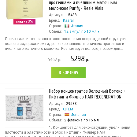
протеинами и пчелиным маточным
молочком Purify- Reale Vials
Артикул:
15488
Бренд:
Kaaral
скидка 3%
Страна:
Италия
Объем:
12 ампул по 10 мл
Лосьон для интенсивного восстановления поврежденной структуры
волос с содержанием гидролизированных пшеничных протеинов и
пчелиного маточного молочка. Реанимирует волосы, поврежден...
5298
5462
р.
р.
В КОРЗИНУ
Набор концентратов Холодный Ботокс +
Лифтинг и Филлер HAIR REGENERATION
Артикул:
29583
Бренд:
QTEM
Страна:
Испания
Объем:
2 флакона по 15 мл
1. Концентрат для реконструкции, увеличения
плотности и эластичности волос Лифтинг и Филлер HAIR