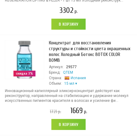
REGENERATION LIFTING & FILLER - 1 шт 15 мл Холодный реконструк...
3302
р.
В КОРЗИНУ
Концентрат для восстановления
структуры и стойкости цвета окрашенных
волос Холодный Ботокс BOTOX COLOR
BOMB
Артикул:
29577
Бренд:
QTEM
скидка 3%
Страна:
Испания
Объем:
15 мл
Инновационный капиллярный эликсир-концентрат действует как
реконструктор, направленный на стабилизацию и удержание молекул
искусственных пигментов красителя в волосах и усиление фи...
1669
1721
р.
р.
В КОРЗИНУ