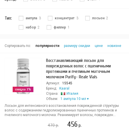
Тип:
ампула
3
концентрат
3
лосьон
2
набор
2
филлер
1
Сортировать по:
популярности
размеру скидки
цене
новизне
Восстанавливающий лосьон для
поврежденных волос с пшеничными
протеинами и пчелиным маточным
молочком Purify- Reale Vials
Артикул:
15545
Бренд:
Kaaral
скидка 3%
Страна:
Италия
Объем:
1 ампула 10 мл
Лосьон для интенсивного восстановления поврежденной структуры
волос с содержанием гидролизированных пшеничных протеинов и
пчелиного маточного молочка. Реанимирует волосы, поврежден...
456
470
р.
р.