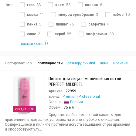
Тип:
гель
33
крем
53
лосьон
6
маска
44
микродермабразия
3
набор
10
пенка
5
пилинг
76
салфетка
4
саше
3
скраб
85
эксфолиант
30
показать еще 13...
Сортировать по:
популярности
размеру скидки
цене
новизне
Пилинг для лица с молочной кислотой
PERFECT MILKPEEL
Артикул:
22959
Бренд:
Premium Professional
Страна:
Россия
Объем:
75 мл
скидка 10%
Средство на базе молочной кислоты для
применения в домашних условиях на этапе глубокого очищения.
Содержащиеся в пилинге протеины йогурта защищают от раздражения
и способствуют улу...