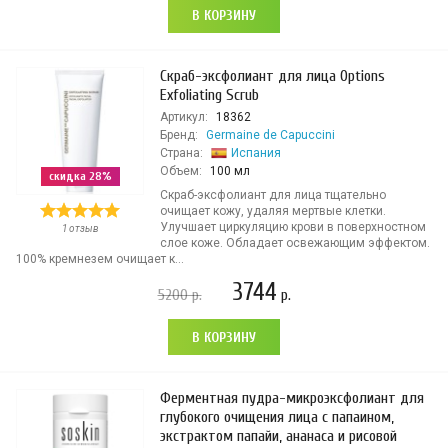
В КОРЗИНУ
Скраб-эксфолиант для лица Options
Exfoliating Scrub
Артикул:
18362
Бренд:
Germaine de Capuccini
Страна:
Испания
Объем:
100 мл
скидка 28%
Скраб-эксфолиант для лица тщательно
очищает кожу, удаляя мертвые клетки.
Улучшает циркуляцию крови в поверхностном
1 отзыв
слое коже. Обладает освежающим эффектом.
100% кремнезем очищает к...
3744
5200
р.
р.
В КОРЗИНУ
Ферментная пудра-микроэксфолиант для
глубокого очищения лица с папаином,
экстрактом папайи, ананаса и рисовой