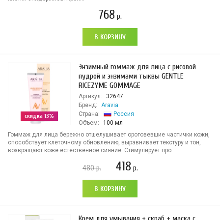
768
р.
В КОРЗИНУ
Энзимный гоммаж для лица с рисовой
пудрой и энзимами тыквы GENTLE
RICEZYME GOMMAGE
Артикул:
32647
Бренд:
Aravia
Страна:
Россия
скидка 13%
Объем:
100 мл
Гоммаж для лица бережно отшелушивает ороговевшие частички кожи,
способствует клеточному обновлению, выравнивает текстуру и тон,
возвращают коже естественное сияние. Стимулирует про...
418
480
р.
р.
В КОРЗИНУ
Крем для умывания + скраб + маска с