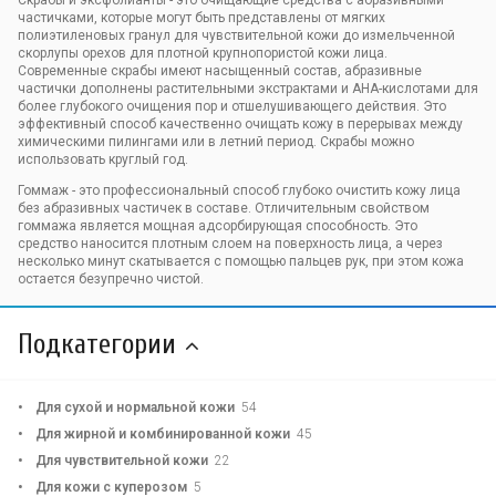
Скрабы и эксфолианты - это очищающие средства с абразивными
частичками, которые могут быть представлены от мягких
полиэтиленовых гранул для чувствительной кожи до измельченной
скорлупы орехов для плотной крупнопористой кожи лица.
Современные скрабы имеют насыщенный состав, абразивные
частички дополнены растительными экстрактами и AHA-кислотами для
более глубокого очищения пор и отшелушивающего действия. Это
эффективный способ качественно очищать кожу в перерывах между
химическими пилингами или в летний период. Скрабы можно
использовать круглый год.
Гоммаж - это профессиональный способ глубоко очистить кожу лица
без абразивных частичек в составе. Отличительным свойством
гоммажа является мощная адсорбирующая способность. Это
средство наносится плотным слоем на поверхность лица, а через
несколько минут скатывается с помощью пальцев рук, при этом кожа
остается безупречно чистой.
Подкатегории
Для сухой и нормальной кожи
54
Для жирной и комбинированной кожи
45
Для чувствительной кожи
22
Для кожи с куперозом
5