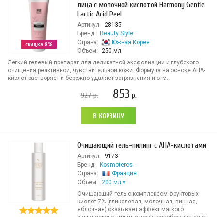
лица с молочной кислотой Harmony Gentle
Lactic Acid Peel
Артикул:
28135
Бренд:
Beauty Style
Страна:
Южная Корея
скидка 8%
Объем:
250 мл
Легкий гелевый препарат для деликатной эксфолиации и глубокого
очищения реактивной, чувствительной кожи. Формула на основе АНА-
кислот растворяет и бережно удаляет загрязнения и отм...
853
927
р.
р.
В КОРЗИНУ
Очищающий гель-пилинг с АНА-кислотами
Артикул:
9173
Бренд:
Kosmoteros
Страна:
Франция
Объем:
200 мл
Очищающий гель с комплексом фруктовых
кислот 7% (гликолевая, молочная, винная,
яблочная) оказывает эффект мягкого