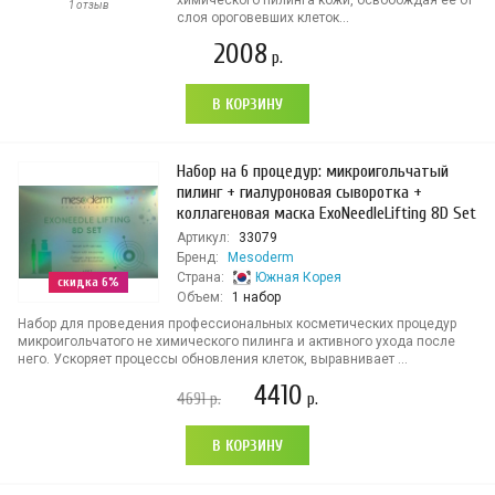
химического пилинга кожи, освобождая ее от
1 отзыв
слоя ороговевших клеток...
2008
р.
В КОРЗИНУ
Набор на 6 процедур: микроигольчатый
пилинг + гиалуроновая сыворотка +
коллагеновая маска ExoNeedleLifting 8D Set
Артикул:
33079
Бренд:
Mesoderm
Страна:
Южная Корея
скидка 6%
Объем:
1 набор
Набор для проведения профессиональных косметических процедур
микроигольчатого не химического пилинга и активного ухода после
него. Ускоряет процессы обновления клеток, выравнивает ...
4410
4691
р.
р.
В КОРЗИНУ