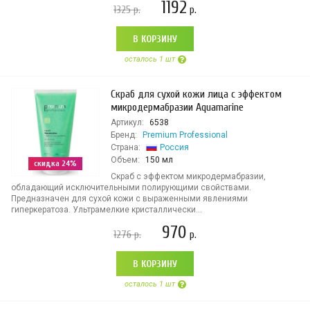
1192
1325
р.
р.
В КОРЗИНУ
осталось 1 шт
Скраб для сухой кожи лица с эффектом
микродермабразии Aquamarine
Артикул:
6538
Бренд:
Premium Professional
Страна:
Россия
Объем:
150 мл
скидка 24%
Скраб с эффектом микродермабразии,
обладающий исключительными полирующими свойствами.
Предназначен для сухой кожи с выраженными явлениями
гиперкератоза. Ультрамелкие кристаллически...
970
1276
р.
р.
В КОРЗИНУ
осталось 1 шт