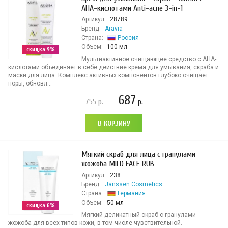
АНА-кислотами Anti-acne 3-in-1
Артикул:
28789
Бренд:
Aravia
Страна:
Россия
Объем:
100 мл
скидка 9%
Мультиактивное очищающее средство с AHA-
кислотами объединяет в себе действие крема для умывания, скраба и
маски для лица. Комплекс активных компонентов глубоко очищает
поры, обновл...
687
755
р.
р.
В КОРЗИНУ
Мягкий скраб для лица с гранулами
жожоба MILD FACE RUB
Артикул:
238
Бренд:
Janssen Cosmetics
Страна:
Германия
Объем:
50 мл
скидка 6%
Мягкий деликатный скраб с гранулами
жожоба для всех типов кожи, в том числе чувствительной.