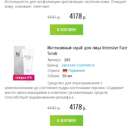
Используется для эксфолиации ороговевших частичек кожи. Очищает
кожу, освежает, смягчает...
4178
4445
р.
р.
В КОРЗИНУ
Интенсивный скраб для лица Intensive Face
Scrub
Артикул:
282
Бренд:
Janssen Cosmetics
Страна:
Германия
Объем:
50 мл
скидка 6%
Средство для отшелушивания с
измельченными до состояния пудры косточками персика. Содержит
масло ореха макадамии и комплекс увлажняющих средств.
Способствует выравниванию рельефа к...
4178
4445
р.
р.
В КОРЗИНУ