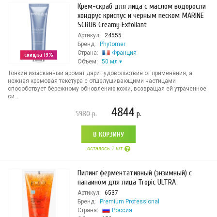
Крем-скраб для лица с маслом водоросли
хондрус криспус и черным песком MARINE
SCRUB Creamy Exfoliant
Артикул:
24555
Бренд:
Phytomer
Страна:
Франция
скидка 19%
Объем:
50 мл
Тонкий изысканный аромат дарит удовольствие от применения, а
нежная кремовая текстура с отшелушивающими частицами
способствует бережному обновлению кожи, возвращая ей утраченное
си...
4844
5980
р.
р.
В КОРЗИНУ
осталось 1 шт
Пилинг ферментативный (энзимный) с
папаином для лица Tropic ULTRA
Артикул:
6537
Бренд:
Premium Professional
Страна:
Россия