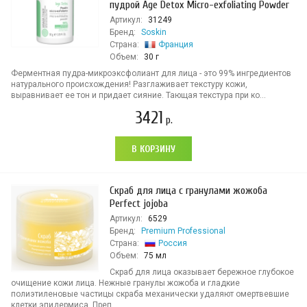
пудрой Age Detox Micro-exfoliating Powder
Артикул:
31249
Бренд:
Soskin
Страна:
Франция
Объем:
30 г
Ферментная пудра-микроэксфолиант для лица - это 99% ингредиентов
натурального происхождения! Разглаживает текстуру кожи,
выравнивает ее тон и придает сияние. Тающая текстура при ко...
3421
р.
В КОРЗИНУ
Скраб для лица с гранулами жожоба
Perfect jojoba
Артикул:
6529
Бренд:
Premium Professional
Страна:
Россия
Объем:
75 мл
Скраб для лица оказывает бережное глубокое
очищение кожи лица. Нежные гранулы жожоба и гладкие
полиэтиленовые частицы скраба механически удаляют омертвевшие
клетки эпидермиса. Преп...