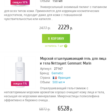
Объем:
150 мл
скидка 10%
Универсальный энзимный пилинг с папаином
для всех типов кожи. Применяется для коррекции косметических
недостатков, подходит даже для кожи с повышенной
чувствительностью или капилля...
2229
2477
р.
р.
В КОРЗИНУ
осталось 1 шт
Морской отшелушивающий гель для лица
и тела Nettoyant Gommant Marin
Артикул:
27167
Бренд:
Gernetic
Страна:
Франция
Объем:
500 мл
скидка 5%
Отшелушивающий гель-гоммаж с
неповторимым морским ароматом хорошо очищает кожу лица и тела,
насыщая ее морскими минералами. Микрочастицы полиолефина
эффективно и бережно очища...
6528
6872
р.
р.