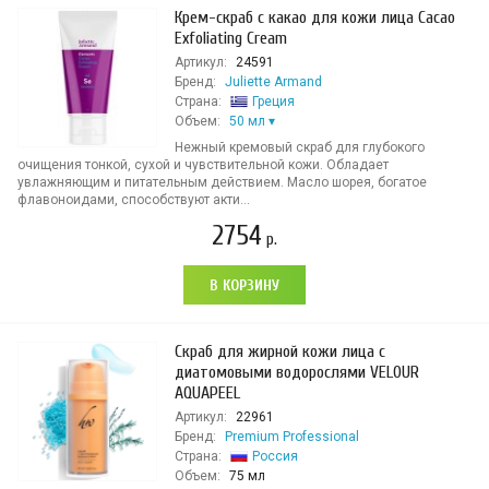
Крем-скраб с какао для кожи лица Cacao
Exfoliating Cream
Артикул:
24591
Бренд:
Juliette Armand
Страна:
Греция
Объем:
50 мл
Нежный кремовый скраб для глубокого
очищения тонкой, сухой и чувствительной кожи. Обладает
увлажняющим и питательным действием. Масло шорея, богатое
флавоноидами, способствуют акти...
2754
р.
В КОРЗИНУ
Скраб для жирной кожи лица с
диатомовыми водорослями VELOUR
AQUAPEEL
Артикул:
22961
Бренд:
Premium Professional
Страна:
Россия
Объем:
75 мл