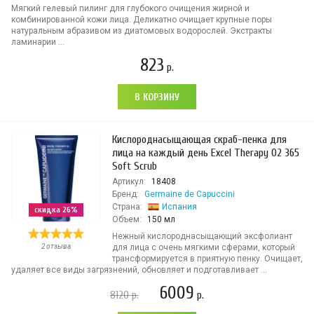
Мягкий гелевый пилинг для глубокого очищения жирной и
комбинированной кожи лица. Деликатно очищает крупные поры
натуральным абразивом из диатомовых водорослей. Экстракты
ламинарии ...
823
р.
В КОРЗИНУ
Кислороднасыщающая скраб-пенка для
лица на каждый день Excel Therapy O2 365
Soft Scrub
Артикул:
18408
Бренд:
Germaine de Capuccini
Страна:
Испания
скидка 26%
Объем:
150 мл
Нежный кислороднасыщающий эксфолиант
2 отзыва
для лица с очень мягкими сферами, который
трансформируется в приятную пенку. Очищает,
удаляет все виды загрязнений, обновляет и подготавливает ...
6009
8120
р.
р.