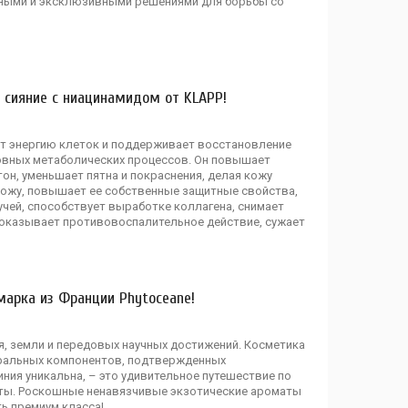
нными и эксклюзивными решениями для борьбы со
 сияние с ниацинамидом от KLAPP!
т энергию клеток и поддерживает восстановление
овных метаболических процессов. Он повышает
он, уменьшает пятна и покраснения, делая кожу
ожу, повышает ее собственные защитные свойства,
учей, способствует выработке коллагена, снимает
, оказывает противовоспалительное действие, сужает
марка из Франции Phytoceane!
я, земли и передовых научных достижений. Косметика
уральных компонентов, подтвержденных
ния уникальна, – это удивительное путешествие по
ты. Роскошные ненавязчивые экзотические ароматы
ь премиум класса!