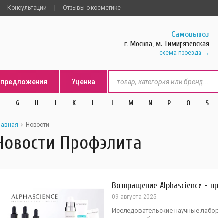
Консультации
Отзывы о косметике
Самовывоз
г. Москва, м. Тимирязевская
схема проезда
цпредложения
Уценка
G
H
J
K
L
l
M
N
P
Q
S
лавная
Новости
Новости Профэлита
Возвращение Alphascience - п
09 августа 2025
Исследовательские научные лаб