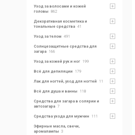
Уход за волосами и кожей
головы
862
Декоративная косметика и
тональные средства
41
Уход за телом
491
Солнцезащитные средства для
загара
166
Уход за кожей рук и ног
199
Всё для депиляции
179
Лак для ногтей, уход для ногтей
11
Всё для душа и ванны
118
Средства для загара в солярии и
автозагара
7
Средства ухода для мужчин
111
Эфирные масла, свечи,
аромалампы
3