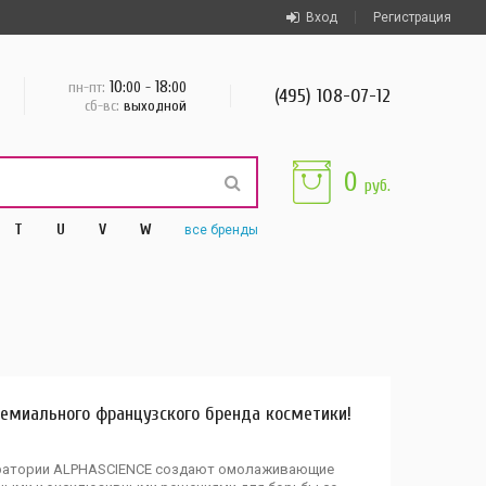
Вход
Регистрация
10
18
пн-пт:
:00 -
:00
(495) 108-07-12
сб-вс:
выходной
0
руб.
T
U
V
W
все
бренды
ремиального французского бренда косметики!
оратории ALPHASCIENCE создают омолаживающие