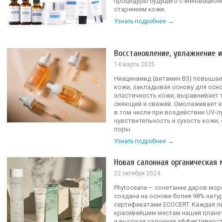
процедуры будущего с инновацио
старением кожи.
Узнать подробнее
Восстановление, увлажнение и
14 марта 2025
Ниацинамид (витамин B3) повышае
кожи, закладывая основу для осн
эластичность кожи, выравнивает т
сияющей и свежей. Омолаживает к
в том числе при воздействии UV-л
чувствительность и сухость кожи
поры.
Узнать подробнее
Новая салонная органическая 
22 октября 2024
Phytoceane – сочетание даров мор
создана на основе более 98% нат
сертификатами ECOCERT. Каждая ли
красивейшим местам нашей плане
и высокая салонная эффективност