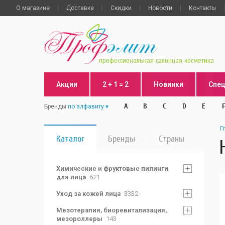
О магазине
Доставка
Скидки
Новости
Контакты
профессиональная салонная косметика
Акции
2 + 1 = 2
Новинки
Спе
A
B
C
D
E
F
Бренды
по алфавиту
Г
Каталог
Бренды
Страны
Химические и фруктовые пилинги
для лица
621
Уход за кожей лица
3332
Мезотерапия, биоревитализация,
мезороллеры
143