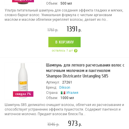
Объем:
500 мл
Ультра питательный шампунь для создания эффекта гладких и мягких,
словно бархат волос. Уникальная формула с чистым аргановым
маслом и маслом облепихи укрепляет волосы, делает их по...
1391
1761
р.
р.
В КОРЗИНУ
осталось 1 шт
Шампунь для легкого расчесывания волос с
маточным молочком и пантенолом
Shampoo Districante Untangling S85
Артикул:
27261
Бренд:
Dikson
Страна:
Италия
скидка 7%
Объем:
1000 мл
Шампунь S85 деликатно очищает волосы, облегчая их расчесывание и
способствует устранению эффекта пушистости. Содержит пантенол и
маточное молочко. Придает волосам блеск Па...
973
1046
р.
р.