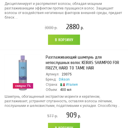
Дисциплинирует и распрямляет волосы, обладая мощным
разглаживающим эффектом против пушащихся волос. Защищает
волосы от воздействия негативных факторов внешней среды, придает
блеск ...
2880
3000
р.
р.
В КОРЗИНУ
Разглаживающий шампунь для
непослушных волос KEIRAS SHAMPOO FOR
FRIZZY, HARD TO TAME HAIR
Артикул:
23075
Бренд:
Dikson
Страна:
Италия
скидка 7%
Объем:
400 мл
Шампунь, обогащенный экстрактом моринги и кератином,
разглаживает, устраняет спутанность, оставляя волосы лёгкими,
послушными и шелковистыми, податливыми к укладке. Способству...
909
977
р.
р.