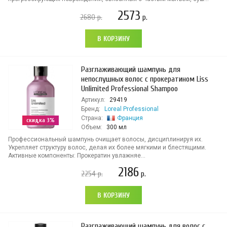
2573
2680
р.
р.
В КОРЗИНУ
Разглаживающий шампунь для
непослушных волос с прокератином Liss
Unlimited Professional Shampoo
Артикул:
29419
Бренд:
Loreal Professional
Страна:
Франция
скидка 3%
Объем:
300 мл
Профессиональный шампунь очищает волосы, дисциплинируя их.
Укрепляет структуру волос, делая их более мягкими и блестящими.
Активные компоненты: Прокератин увлажняе...
2186
2254
р.
р.
В КОРЗИНУ
Разглаживающий шампунь для волос с