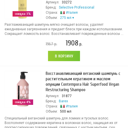
Артикул:
33272
Бренд:
Selective Professional
Страна:
Италия
скидка 3%
Объем:
275 мл
Разглаживающий шампунь мягко очищает волосы, удаляет
ежедневные загрязнения и придает блеск при каждом использовании.
Сокращает ломкость волос. Восстанавливает поврежденные волосы ...
1908
1967
р.
р.
В КОРЗИНУ
Восстанавливающий веганский шампунь с
растительным кератином и маслом
опунции Contempora Hair Superfood Vegan
Restructuring Shampoo
Артикул:
31877
Бренд:
Barex
скидка 4%
Страна:
Италия
Объем:
500 мл
Специальный веганский шампунь для ломких и тусклых волос.
Восполняет содержание кератина в волокнах волос, защищая их от
прогрессирующих повреждений, связанных с частым мытьем, суш...