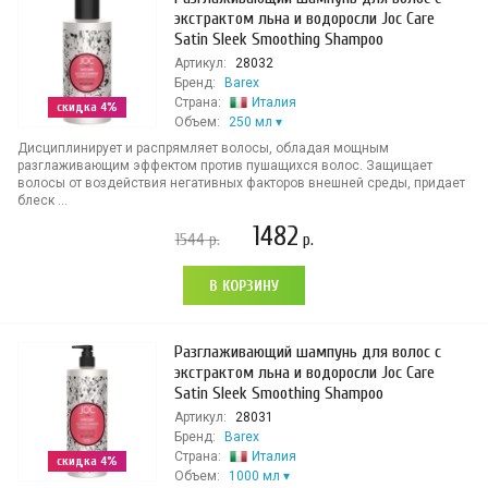
экстрактом льна и водоросли Joc Care
Satin Sleek Smoothing Shampoo
Артикул:
28032
Бренд:
Barex
Страна:
Италия
скидка 4%
Объем:
250 мл
Дисциплинирует и распрямляет волосы, обладая мощным
разглаживающим эффектом против пушащихся волос. Защищает
волосы от воздействия негативных факторов внешней среды, придает
блеск ...
1482
1544
р.
р.
В КОРЗИНУ
Разглаживающий шампунь для волос с
экстрактом льна и водоросли Joc Care
Satin Sleek Smoothing Shampoo
Артикул:
28031
Бренд:
Barex
Страна:
Италия
скидка 4%
Объем:
1000 мл