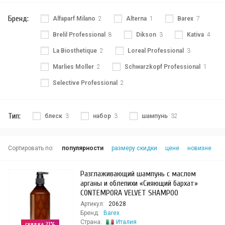
Бренд:
Alfaparf Milano
2
Alterna
1
Barex
7
Brelil Professional
8
Dikson
3
Kativa
4
La Biosthetique
2
Loreal Professional
3
Marlies Moller
2
Schwarzkopf Professional
1
Selective Professional
2
Тип:
блеск
3
набор
3
шампунь
32
Сортировать по:
популярности
размеру скидки
цене
новизне
Разглаживающий шампунь с маслом
арганы и облепихи «Сияющий бархат»
CONTEMPORA VELVET SHAMPOO
Артикул:
20628
Бренд:
Barex
Страна:
Италия
скидка 21%