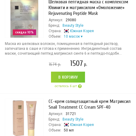
Шелковая пептидная маска с комплексом
Ювинити и матриксилом «Омоложение»
Rejuvenating Peptide Mask
Артикул:
29080
Бренд:
Beauty Style
Страна:
Южная Корея
скидка 10%
Объем:
10 масок
Маска из шелковых волокон, помещенная в пептидный раствор,
запечатана в саше и готова к применению. Ингредиентный состав
маски, сочетающий пептид матриксил синте 6 и пептидо-подобн...
1507
1674
р.
р.
В КОРЗИНУ
осталось 6 шт
СС-крем солнцезащитный крем Матриксил
Snail Treatment CC Cream SPF-40
Артикул:
31721
Бренд:
Beauty Style
Страна:
Южная Корея
Объем:
50 мл