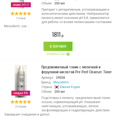
Объем:
200 мл
акция 2+1=2
Препарат с репаративным, успокаивающим и
антисептическим действием. Нейтрализатор
пилинга имеет значение рН 8,8, применяется
1 отзыв
для работы со всеми пилинговыми составами
Mesoderm, сок...
1811
р.
В КОРЗИНУ
осталось 5 шт
Предпилинговый тоник с молочной и
феруловой кислотой Pre Peel Cleanser Toner
Артикул:
29058
Бренд:
Mesoderm
Страна:
Южная Корея
Объем:
200 мл
скидка 9%
Подготовка к пилингу: предпилинговый тоник-
лосьон, нормализующий рН. Оказывает
смягчающее, успокаивающее, легкое
2 отзыва
эксфолиирующее и гидратирующее действие.
Завершает очищение и допол...