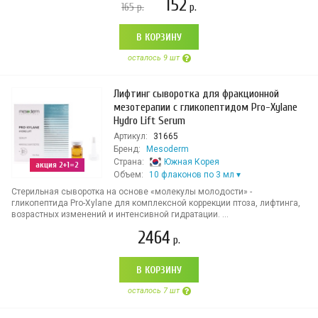
152
165
р.
р.
В КОРЗИНУ
осталось 9 шт
Лифтинг сыворотка для фракционной
мезотерапии с гликопептидом Pro-Xylane
Hydro Lift Serum
Артикул:
31665
Бренд:
Mesoderm
Страна:
Южная Корея
акция 2+1=2
Объем:
10 флаконов по 3 мл
Стерильная сыворотка на основе «молекулы молодости» -
гликопептида Pro-Xylane для комплексной коррекции птоза, лифтинга,
возрастных изменений и интенсивной гидратации. ...
2464
р.
В КОРЗИНУ
осталось 7 шт