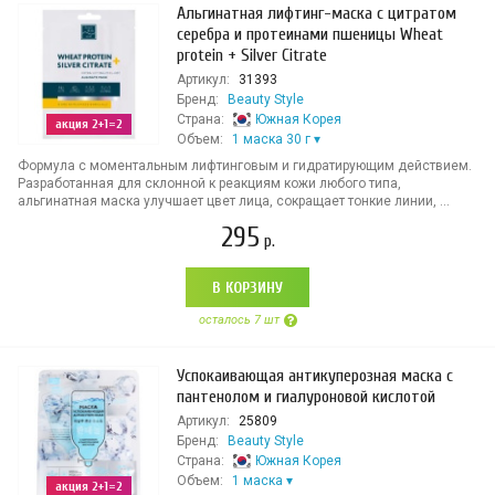
Альгинатная лифтинг-маска с цитратом
серебра и протеинами пшеницы Wheat
protein + Silver Citrate
Артикул:
31393
Бренд:
Beauty Style
Страна:
Южная Корея
акция 2+1=2
Объем:
1 маска 30 г
Формула с моментальным лифтинговым и гидратирующим действием.
Разработанная для склонной к реакциям кожи любого типа,
альгинатная маска улучшает цвет лица, сокращает тонкие линии, ...
295
р.
В КОРЗИНУ
осталось 7 шт
Успокаивающая антикуперозная маска с
пантенолом и гиалуроновой кислотой
Артикул:
25809
Бренд:
Beauty Style
Страна:
Южная Корея
Объем:
1 маска
акция 2+1=2