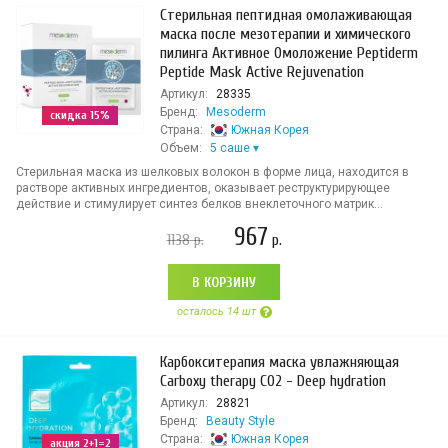
Стерильная пептидная омолаживающая
маска после мезотерапии и химического
пилинга Активное Омоложение Peptiderm
Peptide Mask Active Rejuvenation
Артикул:
28335
Бренд:
Mesoderm
скидка 15%
Страна:
Южная Корея
Объем:
5 саше
Стерильная маска из шелковых волокон в форме лица, находится в
растворе активных ингредиентов, оказывает реструктурирующее
действие и стимулирует синтез белков внеклеточного матрик...
967
1138
р.
р.
В КОРЗИНУ
осталось 14 шт
Карбокситерапия маска увлажняющая
Carboxy therapy CO2 - Deep hydration
Артикул:
28821
Бренд:
Beauty Style
Страна:
Южная Корея
акция 2+1=2