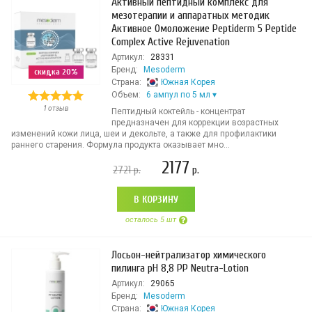
Активный пептидный комплекс для
мезотерапии и аппаратных методик
Активное Омоложение Peptiderm 5 Peptide
Complex Active Rejuvenation
Артикул:
28331
Бренд:
Mesoderm
скидка 20%
Страна:
Южная Корея
Объем:
6 ампул по 5 мл
1 отзыв
Пептидный коктейль - концентрат
предназначен для коррекции возрастных
изменений кожи лица, шеи и декольте, а также для профилактики
раннего старения. Формула продукта оказывает мно...
2177
2721
р.
р.
В КОРЗИНУ
осталось 5 шт
Лосьон-нейтрализатор химического
пилинга рН 8,8 PP Neutra-Lotion
Артикул:
29065
Бренд:
Mesoderm
Страна:
Южная Корея