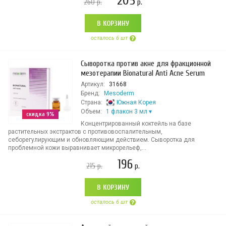
205
260
р.
р.
В КОРЗИНУ
осталось 6 шт
Сыворотка против акне для фракционной
мезотерапии Bionatural Anti Acne Serum
Артикул:
31668
Бренд:
Mesoderm
Страна:
Южная Корея
Объем:
1 флакон 3 мл
скидка 9%
Концентрированный коктейль на базе
растительных экстрактов с противовоспалительным,
себорегулирующим и обновляющим действием. Сыворотка для
проблемной кожи выравнивает микрорельеф,...
196
215
р.
р.
В КОРЗИНУ
осталось 6 шт