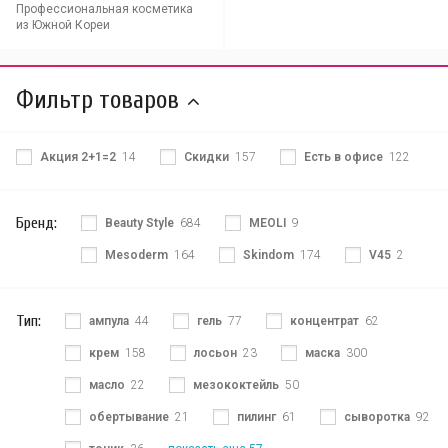
Профессиональная косметика
из Южной Кореи
Фильтр товаров
Акция 2+1=2
14
Скидки
157
Есть в офисе
122
Бренд:
Beauty Style
684
MEOLI
9
Mesoderm
164
Skindom
174
V45
2
Тип:
ампула
44
гель
77
концентрат
62
крем
158
лосьон
23
маска
300
масло
22
мезококтейль
50
обертывание
21
пилинг
61
сыворотка
92