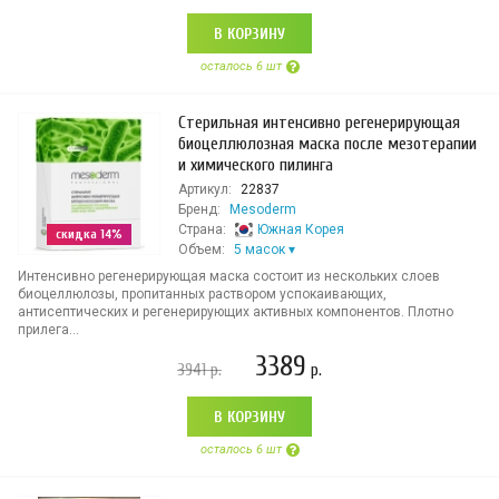
В КОРЗИНУ
осталось 6 шт
Стерильная интенсивно регенерирующая
биоцеллюлозная маска после мезотерапии
и химического пилинга
Артикул:
22837
Бренд:
Mesoderm
Страна:
Южная Корея
скидка 14%
Объем:
5 масок
Интенсивно регенерирующая маска состоит из нескольких слоев
биоцеллюлозы, пропитанных раствором успокаивающих,
антисептических и регенерирующих активных компонентов. Плотно
прилега...
3389
3941
р.
р.
В КОРЗИНУ
осталось 6 шт