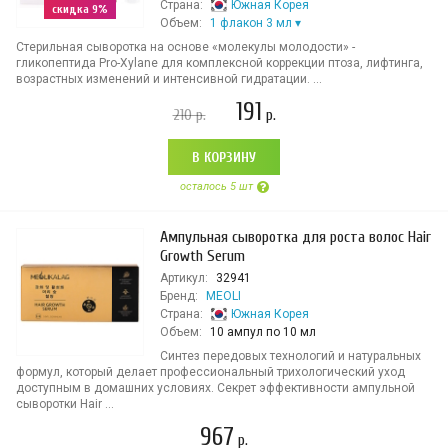
Страна:
Южная Корея
скидка 9%
Объем:
1 флакон 3 мл
Стерильная сыворотка на основе «молекулы молодости» -
гликопептида Pro-Xylane для комплексной коррекции птоза, лифтинга,
возрастных изменений и интенсивной гидратации. ...
191
210
р.
р.
В КОРЗИНУ
осталось 5 шт
Ампульная сыворотка для роста волос Hair
Growth Serum
Артикул:
32941
Бренд:
MEOLI
Страна:
Южная Корея
Объем:
10 ампул по 10 мл
Синтез передовых технологий и натуральных
формул, который делает профессиональный трихологический уход
доступным в домашних условиях. Секрет эффективности ампульной
сыворотки Hair ...
967
р.