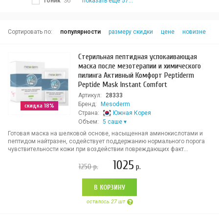
тоник
36
показать еще 57...
Сортировать по:
популярности
размеру скидки
цене
новизне
Стерильная пептидная успокаивающая
маска после мезотерапии и химического
пилинга Активный Комфорт Peptiderm
Peptide Mask Instant Comfort
Артикул:
28333
Бренд:
Mesoderm
скидка 18%
Страна:
Южная Корея
Объем:
5 саше
Готовая маска на шелковой основе, насыщенная аминокислотами и
пептидом найтразен, содействует поддержанию нормального порога
чувствительности кожи при воздействии повреждающих факт...
1025
1250
р.
р.
В КОРЗИНУ
осталось 27 шт