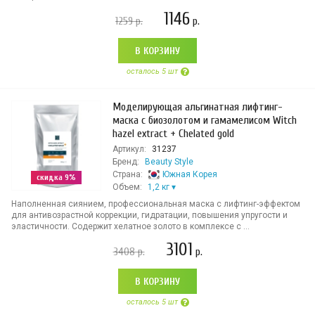
1146
1259
р.
р.
В КОРЗИНУ
осталось 5 шт
Моделирующая альгинатная лифтинг-
маска с биозолотом и гамамелисом Witch
hazel extract + Chelated gold
Артикул:
31237
Бренд:
Beauty Style
Страна:
Южная Корея
скидка 9%
Объем:
1,2 кг
Наполненная сиянием, профессиональная маска с лифтинг-эффектом
для антивозрастной коррекции, гидратации, повышения упругости и
эластичности. Содержит хелатное золото в комплексе с ...
3101
3408
р.
р.
В КОРЗИНУ
осталось 5 шт