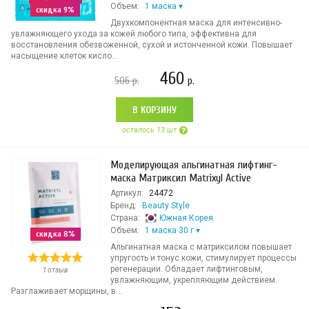
Объем:
1 маска
скидка 9%
Двухкомпонентная маска для интенсивно-
увлажняющего ухода за кожей любого типа, эффективна для
восстановления обезвоженной, сухой и истонченной кожи. Повышает
насыщение клеток кисло...
460
506
р.
р.
В КОРЗИНУ
осталось 13 шт
Моделирующая альгинатная лифтинг-
маска Матриксил Matrixyl Active
Артикул:
24472
Бренд:
Beauty Style
Страна:
Южная Корея
Объем:
1 маска 30 г
скидка 8%
Альгинатная маска с матриксилом повышает
упругость и тонус кожи, стимулирует процессы
регенерации. Обладает лифтинговым,
1 отзыв
увлажняющим, укрепляющим действием.
Разглаживает морщины, в...