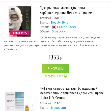
Пузырьковая маска для лица
Карбокситерапия Детокс и Сияние
Артикул:
25803
Бренд:
Beauty Style
Страна:
Южная Корея
Объем:
5 масок
акция 2+1=2
Готовая «пузырьковая» маска для лица на
нетканой основе черного цвета. Разработана для увлажнения,
детоксикации и одновременной оксигенации кожи. При контакте с
кожными...
1353
р.
В КОРЗИНУ
осталось 5 шт
Лифтинг сыворотка для фракционной
мезотерапии с гликопептидом Pro-Xylane
Hydro Lift Serum
Артикул:
31666
Бренд:
Mesoderm