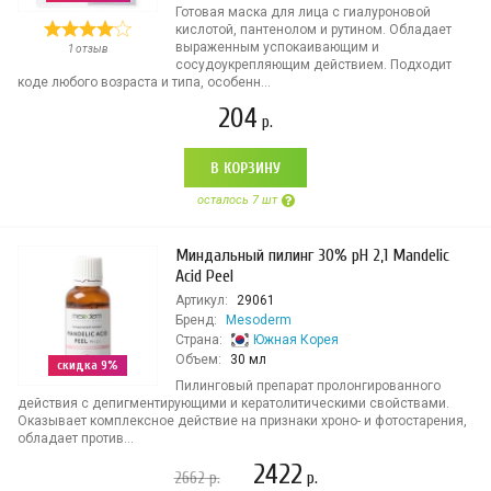
Готовая маска для лица с гиалуроновой
кислотой, пантенолом и рутином. Обладает
выраженным успокаивающим и
1 отзыв
сосудоукрепляющим действием. Подходит
коде любого возраста и типа, особенн...
204
р.
В КОРЗИНУ
осталось 7 шт
Миндальный пилинг 30% pH 2,1 Mandelic
Acid Peel
Артикул:
29061
Бренд:
Mesoderm
Страна:
Южная Корея
Объем:
30 мл
скидка 9%
Пилинговый препарат пролонгированного
действия с депигментирующими и кератолитическими свойствами.
Оказывает комплексное действие на признаки хроно- и фотостарения,
обладает против...
2422
2662
р.
р.