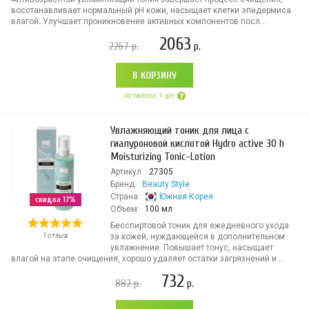
восстанавливает нормальный рН кожи, насыщает клетки эпидермиса
влагой. Улучшает проникновение активных компонентов посл...
2063
2267
р.
р.
В КОРЗИНУ
осталось 1 шт
Увлажняющий тоник для лица с
гиалуроновой кислотой Hydro active 30 h
Moisturizing Tonic-Lotion
Артикул:
27305
Бренд:
Beauty Style
Страна:
Южная Корея
скидка 17%
Объем:
100 мл
Бесспиртовой тоник для ежедневного ухода
1 отзыв
за кожей, нуждающейся в дополнительном
увлажнении. Повышает тонус, насыщает
влагой на этапе очищения, хорошо удаляет остатки загрязнений и ...
732
882
р.
р.