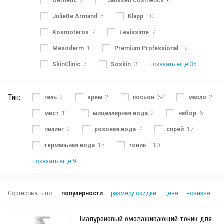
Gernetic
3
Janssen Cosmetics
6
Juliette Armand
5
Klapp
10
Kosmoteros
7
Levissime
7
Mesoderm
1
Premium Professional
12
SkinClinic
7
Soskin
3
показать еще 35...
Тип:
гель
2
крем
2
лосьон
67
масло
2
мист
11
мицеллярная вода
2
набор
6
пилинг
2
розовая вода
7
спрей
17
термальная вода
15
тоник
110
показать еще 9...
Сортировать по:
популярности
размеру скидки
цене
новизне
Гиалуроновый омолаживающий тоник для