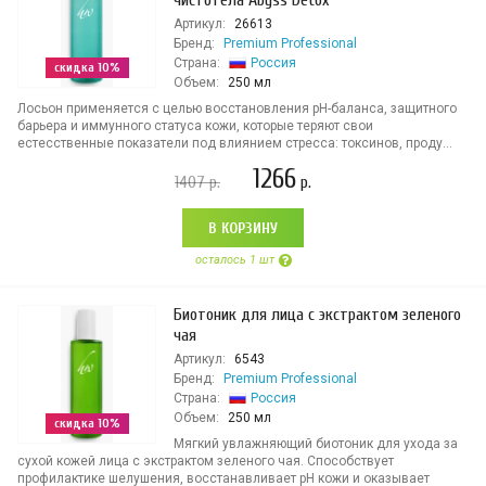
чистотела Abyss Detox
Артикул:
26613
Бренд:
Premium Professional
Страна:
Россия
скидка 10%
Объем:
250 мл
Лосьон применяется с целью восстановления pH-баланса, защитного
барьера и иммунного статуса кожи, которые теряют свои
естесственные показатели под влиянием стресса: токсинов, проду...
1266
1407
р.
р.
В КОРЗИНУ
осталось 1 шт
Биотоник для лица с экстрактом зеленого
чая
Артикул:
6543
Бренд:
Premium Professional
Страна:
Россия
Объем:
250 мл
скидка 10%
Мягкий увлажняющий биотоник для ухода за
сухой кожей лица с экстрактом зеленого чая. Способствует
профилактике шелушения, восстанавливает pH кожи и оказывает