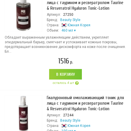
лица с таурином и ресвератролом Taurine
& Resveratrol Hyaluron Tonic-Lotion
Артикул:
27250
Бренд:
Beauty Style
Страна:
Южная Корея
Объем:
460 мл
Обладает выраженным увлажняющим действием, укрепляет
эпидермальный барьер, смягчает и успокаивает кожные покровы,
предотвращает возникновение дискомфорта на коже после очищения.
Бл...
1516
р.
В КОРЗИНУ
осталось 4 шт
Гиалуроновый омолаживающий тоник для
лица с таурином и ресвератролом Taurine
& Resveratrol Hyaluron Tonic-Lotion
Артикул:
27244
Бренд:
Beauty Style
Страна:
Южная Корея