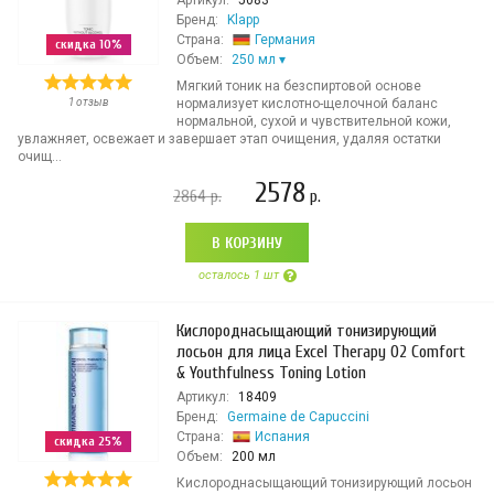
Артикул:
5083
Бренд:
Klapp
Страна:
Германия
скидка 10%
Объем:
250 мл
Мягкий тоник на безспиртовой основе
1 отзыв
нормализует кислотно-щелочной баланс
нормальной, сухой и чувствительной кожи,
увлажняет, освежает и завершает этап очищения, удаляя остатки
очищ...
2578
2864
р.
р.
В КОРЗИНУ
осталось 1 шт
Кислороднасыщающий тонизирующий
лосьон для лица Excel Therapy O2 Comfort
& Youthfulness Toning Lotion
Артикул:
18409
Бренд:
Germaine de Capuccini
Страна:
Испания
скидка 25%
Объем:
200 мл
Кислороднасыщающий тонизирующий лосьон