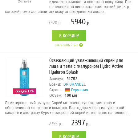
2 отзыва
идеально очищает и освежает кожу лица. При
нанесении на лицо оставляет тонкий фильтр,
который помогает защитить кожу от ежедневных эколо...
5940
7920
р.
р.
В КОРЗИНУ
осталось 1 шт
Освежающий увлажняющий спрей для
лица и тела с гиалуроном Hydro Active
Hyaluron Splash
Артикул:
31752
Бренд:
DR.GRANDEL
Страна:
Германия
скидка 13%
Объем:
100 мл
Лимитированный выпуск. Спрей мгновенно увлажняет кожу и
обеспечивает свежесть и комфорт. Благодаря микрогиалуроновой
кислоте и экстракту бурых водорослей спрей интенсивно наполняет...
2397
2755
р.
р.
В КОРЗИНУ