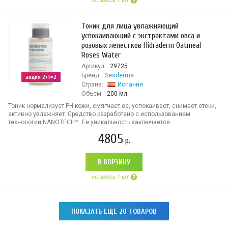
осталось 1 шт
Тоник для лица увлажняющий
успокаивающий с экстрактами овса и
розовых лепестков Hidraderm Oatmeal
Roses Water
Артикул:
29725
Бренд:
Sesderma
акция 2+1=2
Страна:
Испания
Объем:
200 мл
Тоник нормализует РН кожи, смягчает ее, успокаивает, снимает отеки,
активно увлажняет. Средство разработано с использованием
технологии NANOTECH™. Ее уникальность заключается...
4805
р.
В КОРЗИНУ
осталось 1 шт
ПОКАЗАТЬ ЕЩЕ 20 ТОВАРОВ