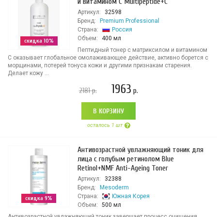
и витамином С Multipeptide+C
Артикул:
32598
Бренд:
Premium Professional
Страна:
Россия
Объем:
400 мл
скидка 10%
Пептидный тонер с матриксилом и витамином
С оказывает глобальное омолаживающее действие, активно борется с
морщинами, потерей тонуса кожи и другими признакам старения.
Делает кожу ...
1963
2181
р.
р.
В КОРЗИНУ
осталось 1 шт
Антивозрастной увлажняющий тоник для
лица с голубым ретинолом Blue
Retinol+NMF Anti-Ageing Toner
Артикул:
32388
Бренд:
Mesoderm
Страна:
Южная Корея
скидка 9%
Объем:
500 мл
Антивозрастной увлажняющий тоник завершает процесс очищения,