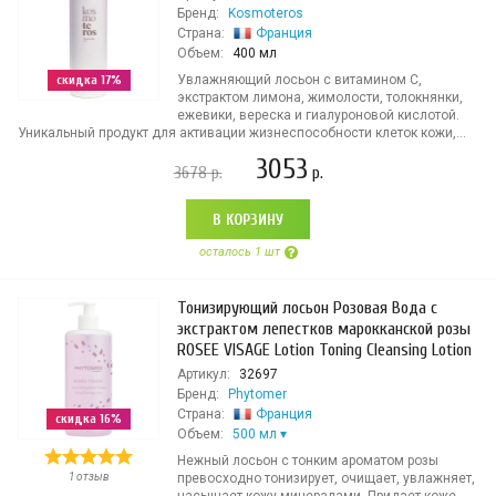
Бренд:
Kosmoteros
Страна:
Франция
Объем:
400 мл
скидка 17%
Увлажняющий лосьон с витамином С,
экстрактом лимона, жимолости, толокнянки,
ежевики, вереска и гиалуроновой кислотой.
Уникальный продукт для активации жизнеспособности клеток кожи,...
3053
3678
р.
р.
В КОРЗИНУ
осталось 1 шт
Тонизирующий лосьон Розовая Вода с
экстрактом лепестков марокканской розы
ROSEE VISAGE Lotion Toning Cleansing Lotion
Артикул:
32697
Бренд:
Phytomer
Страна:
Франция
скидка 16%
Объем:
500 мл
Нежный лосьон с тонким ароматом розы
1 отзыв
превосходно тонизирует, очищает, увлажняет,