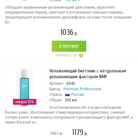
Объем:
100 мл
Обладает выраженным увлажняющим действием, укрепляет
эпидермальный барьер, смягчает и успокаивает кожные покровы,
предотвращает возникновение дискомфорта на коже после очищения.
Бл...
1036
р.
В КОРЗИНУ
осталось 2 шт
Увлажняющий биотоник с натуральным
увлажняющим фактором NMF
Артикул:
6542
Бренд:
Premium Professional
Страна:
Россия
Объем:
250 мл
скидка 15%
Bосстанавливает pH- и водно-липидный
баланс кожи, обеспечивает стимулирующее воздействие, снижает
потерю влаги. Компоненты натурального увлажняющего фактора NMF, а
также богатый ко...
1179
1387
р.
р.