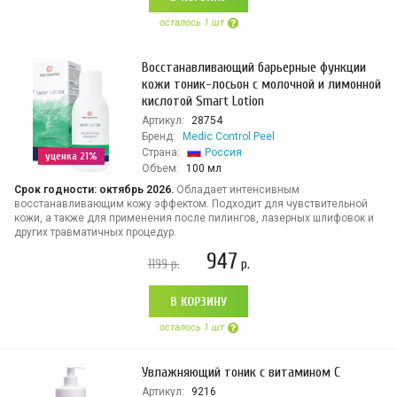
осталось 1 шт
Восстанавливающий барьерные функции
кожи тоник-лосьон с молочной и лимонной
кислотой Smart Lotion
Артикул:
28754
Бренд:
Medic Control Peel
Страна:
Россия
уценка 21%
Объем:
100 мл
Срок годности: октябрь 2026.
Обладает интенсивным
восстанавливающим кожу эффектом. Подходит для чувствительной
кожи, а также для применения после пилингов, лазерных шлифовок и
других травматичных процедур.
947
1199
р.
р.
В КОРЗИНУ
осталось 1 шт
Увлажняющий тоник с витамином С
Артикул:
9216