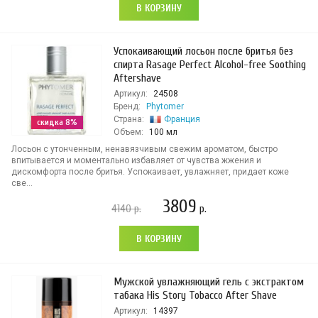
В КОРЗИНУ
Успокаивающий лосьон после бритья без
спирта Rasage Perfect Alcohol-free Soothing
Aftershave
Артикул:
24508
Бренд:
Phytomer
Страна:
Франция
скидка 8%
Объем:
100 мл
Лосьон с утонченным, ненавязчивым свежим ароматом, быстро
впитывается и моментально избавляет от чувства жжения и
дискомфорта после бритья. Успокаивает, увлажняет, придает коже
све...
3809
4140
р.
р.
В КОРЗИНУ
Мужской увлажняющий гель с экстрактом
табака His Story Tobacco After Shave
Артикул:
14397