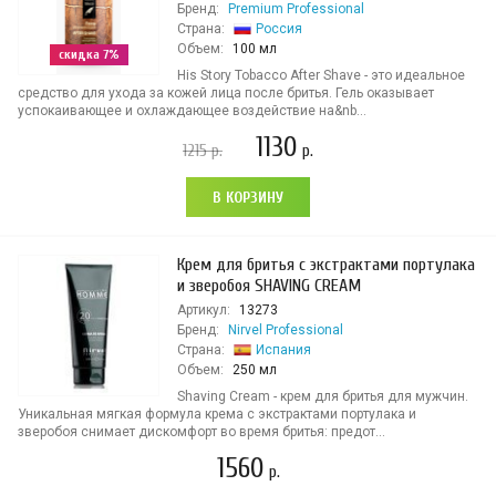
Бренд:
Premium Professional
Страна:
Россия
Объем:
100 мл
скидка 7%
His Story Tobacco After Shave - это идеальное
средство для ухода за кожей лица после бритья. Гель оказывает
успокаивающее и охлаждающее воздействие на&nb...
1130
1215
р.
р.
В КОРЗИНУ
Крем для бритья с экстрактами портулака
и зверобоя SHAVING CREAM
Артикул:
13273
Бренд:
Nirvel Professional
Страна:
Испания
Объем:
250 мл
Shaving Cream - крем для бритья для мужчин.
Уникальная мягкая формула крема с экстрактами портулака и
зверобоя снимает дискомфорт во время бритья: предот...
1560
р.