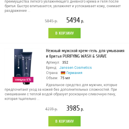
преимущества легкого увлажняющего дневного крема и геля после
бритья. Быстро впитывается, увлажняет и успокаивает кожу, снимает
раздражение ...
5494
5845
р.
р.
В КОРЗИНУ
Нежный мужской крем-гель для умывания
и бритья PURIFYING WASH & SHAVE
Артикул:
352
Бренд:
Janssen Cosmetics
Страна:
Германия
Объем:
75 мл
скидка 6%
Идеальное средство для мужчин, которые
предпочитают уход за кожей без дополнительных сложностей. При
смешивании с теплой водой образует роскошную сливочную пену,
которая тщательно ...
3985
4239
р.
р.
В КОРЗИНУ