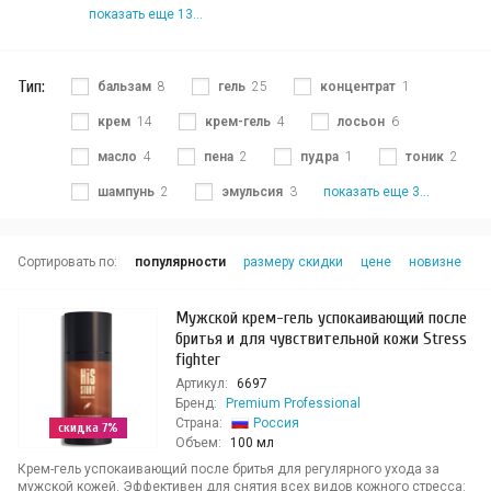
показать еще 13...
Тип:
бальзам
8
гель
25
концентрат
1
крем
14
крем-гель
4
лосьон
6
масло
4
пена
2
пудра
1
тоник
2
шампунь
2
эмульсия
3
показать еще 3...
Сортировать по:
популярности
размеру скидки
цене
новизне
Мужской крем-гель успокаивающий после
бритья и для чувствительной кожи Stress
fighter
Артикул:
6697
Бренд:
Premium Professional
Страна:
Россия
скидка 7%
Объем:
100 мл
Крем-гель успокаивающий после бритья для регулярного ухода за
мужской кожей. Эффективен для снятия всех видов кожного стресса: