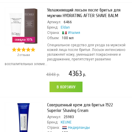
Увлажняющий лосьон после бритья для
мужчин HYDRATING AFTER SHAVE BALM
Артикул:
6466
Бренд:
Eldan
Страна:
Италия
Объем:
100 мл
скидка 10%
Специальное средство для ухода за мужской
кожей лица после бритья. Лосьон интенсивно
увлажняет кожу, уменьшает покраснение и
2 отзыва
раздражение, препятствует развитию
воспалительных элеме...
4363
4848
р.
р.
В КОРЗИНУ
Совершенный крем для бритья 1922
Superior Shaving Cream
Артикул:
25983
Бренд:
KEUNE
Страна:
Нидерланды