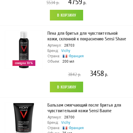
4759
5534
р.
р.
В КОРЗИНУ
Пена для бритья для чувствительной
кожи, склонной к покраснению Sensi Shave
Артикул:
28703
Бренд:
Vichy
Страна:
Франция
Объем:
200 мл
скидка 10%
3458
3842
р.
р.
В КОРЗИНУ
Бальзам смягчающий после бритья для
чувствительной кожи Sensi Baume
Артикул:
28700
Бренд:
Vichy
Страна:
Франция