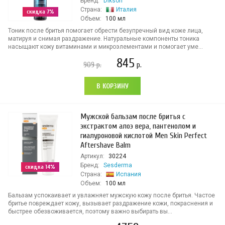
Бренд:
Dikson
Страна:
Италия
скидка 7%
Объем:
100 мл
Тоник после бритья помогает обрести безупречный вид коже лица,
матируя и снимая раздражение. Натуральные компоненты тоника
насыщают кожу витаминами и микроэлементами и помогает уме...
845
909
р.
р.
В КОРЗИНУ
Мужской бальзам после бритья с
экстрактом алоэ вера, пантенолом и
гиалуроновой кислотой Men Skin Perfect
Aftershave Balm
Артикул:
30224
Бренд:
Sesderma
скидка 14%
Страна:
Испания
Объем:
100 мл
Бальзам успокаивает и увлажняет мужскую кожу после бритья. Частое
бритье повреждает кожу, вызывает раздражение кожи, покраснения и
быстрее обезвоживается, поэтому важно выбирать вы...