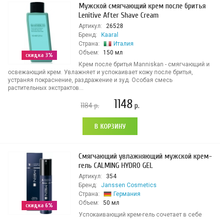
Мужской смягчающий крем после бритья
Lenitive After Shave Creаm
Артикул:
26528
Бренд:
Kaaral
Страна:
Италия
Объем:
150 мл
скидка 3%
Крем после бритья Manniskan - смягчающий и
освежающий крем. Увлажняет и успокаивает кожу после бритья,
устраняя покраснение, раздражение и зуд. Особая смесь
растительных экстрактов...
1148
1184
р.
р.
В КОРЗИНУ
Смягчающий увлажняющий мужской крем-
гель CALMING HYDRO GEL
Артикул:
354
Бренд:
Janssen Cosmetics
Страна:
Германия
Объем:
50 мл
скидка 6%
Успокаивающий крем-гель сочетает в себе