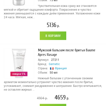
Объем:
75 мл
Чувствительная кожа сразу же становятся
мягкой и обретает ощущение комфорта. Покраснение и чувство
жжения уменьшаются с каждым днём применения. Увлажнение кожи
24 часа. Мягкая, неж...
5136
р.
В КОРЗИНУ
Мужской бальзам после бритья Baume
Apres Rasage
Артикул:
27211
Бренд:
Gernetic
Страна:
Франция
Объем:
50 мл
скидка 5%
Нежный бальзам с утонченным свежим
ароматом моментально устраняет чувство жжения после бритья,
успокаивает, снимает раздражение и шелушение. Быстро впитывается,
не оставляя жирных ...
4659
4904
р.
р.