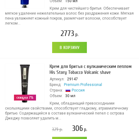
Объем:
150 мл
Крем для чистейшего бритья. Обеспечивает
мягкое удаление нежелательных волос без раздражения кожи. Мягкая
пена увлажняет кожный покров, размягчает волоски, способствует
легком...
2773
р.
В КОРЗИНУ
Крем для бритья с вулканическим пеплом
His Story Tobacco Volcanic shave
Артикул:
29147
Бренд:
Premium Professional
Страна:
Россия
Объем:
30 мл
скидка 7%
Крем, обладающий превосходными
скользящими свойствами, способствует гладкому, атравматичному
бритью. Содержащийся в составе вулканический пепел с острова
Джеджу позволяет удалить м...
306
329
р.
р.