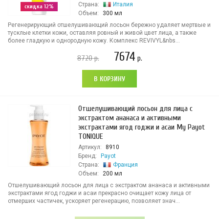
Страна:
Италия
скидка 12%
Объем:
300 мл
Регенерирующий отшелушивающий лосьон бережно удаляет мертвые и
тусклые клетки кожи, оставляя ровный и живой цвет лица, а также
более гладкую и однородную кожу. Комплекс REVIVYL&nbs...
7674
8720
р.
р.
В КОРЗИНУ
Отшелушивающий лосьон для лица с
экстрактом ананаса и активными
экстрактами ягод годжи и асаи My Payot
TОNIQUE
Артикул:
8910
Бренд:
Payot
Страна:
Франция
Объем:
200 мл
Отшелушивающий лосьон для лица с экстрактом ананаса и активными
экстрактами ягод годжи и асаи прекрасно очищает кожу лица от
отмерших частичек, ускоряет регенерацию, позволяет знач...