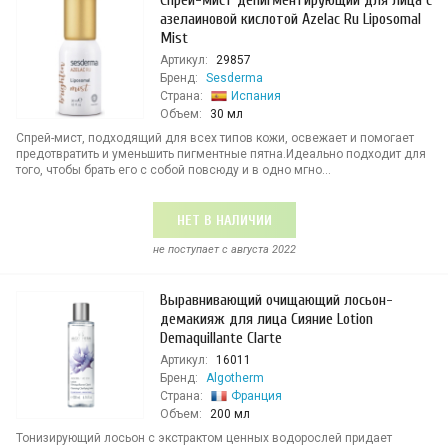
Спрей-мист депигментирующий для лица c
азелаиновой кислотой Azelac Ru Liposomal
Mist
Артикул:
29857
Бренд:
Sesderma
Страна:
Испания
Объем:
30 мл
Спрей-мист, подходящий для всех типов кожи, освежает и помогает
предотвратить и уменьшить пигментные пятна.Идеально подходит для
того, чтобы брать его с собой повсюду и в одно мгно...
НЕТ В НАЛИЧИИ
не поступает c августа 2022
Выравнивающий очищающий лосьон-
демакияж для лица Сияние Lotion
Demaquillante Clarte
Артикул:
16011
Бренд:
Algotherm
Страна:
Франция
Объем:
200 мл
Тонизирующий лосьон с экстрактом ценных водорослей придает