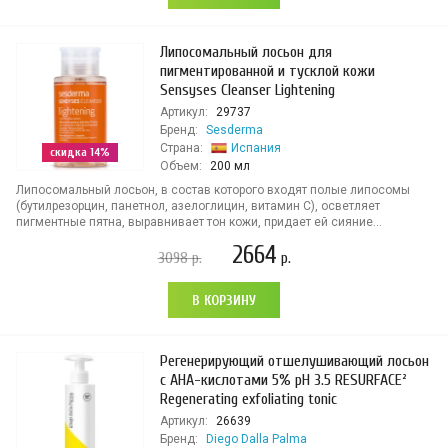
Липосомальный лосьон для
пигментированной и тусклой кожи
Sensyses Cleanser Lightening
Артикул:
29737
Бренд:
Sesderma
Страна:
Испания
скидка 14%
Объем:
200 мл
Липосомальный лосьон, в состав которого входят полые липосомы
(бутилрезорцин, панетнол, азелоглицин, витамин С), осветляет
пигментные пятна, выравнивает тон кожи, придает ей сияние...
2664
3098
р.
р.
В КОРЗИНУ
Регенерирующий отшелушивающий лосьон
с AHA-кислотами 5% pH 3.5 RESURFACE²
Regenerating exfoliating tonic
Артикул:
26639
Бренд:
Diego Dalla Palma