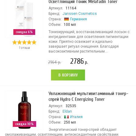
Осветляющий тоник Melafadin Toner
Артикул:
11164
Бренд:
Janssen Cosmetics
Страна:
Германия
Объем:
100 мл
скидка 6%
Тонизирующий, восстанавливающий лосьон с
ингредиентами для осветления пигментации
кожи. Приятно освежает и идеально
завершает ритуал очищения. Благодаря
1 отзыв
высокоактивным растительным...
2786
2964
р.
р.
В КОРЗИНУ
Увлажняющий мультивитаминный тонер-
спрей Hydro С Energizing Toner
Артикул:
32535
Бренд:
Eldan
Страна:
Италия
Объем:
250 мл
скидка 10%
Энергетический тонер-спрей обладает
омолаживающим, осветляющим, антиоксидантным свойствами.