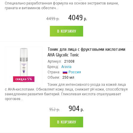
Специально разработанная формула на основе экстрактов вишни,
граната и витаминов обеспеч...
4049
4499
р.
р.
В КОРЗИНУ
Тоник для лица с фруктовыми кислотами
AHA Glycolic Tonic
Артикул:
21008
Бренд:
Aravia
Страна:
Россия
Объем:
250 мл
скидка 5%
Тоник для интенсивного ухода за кожей лица
с AHA-кислотами. Обновляет кожу лица, снижает pH кожи, способствуя
замедлению развития бактерий. Гликолевая кислота отшелушивает
ороговев...
904
952
р.
р.
В КОРЗИНУ