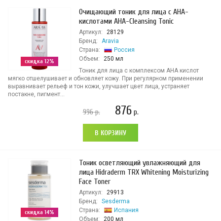
Очищающий тоник для лица с AHA-
кислотами AHA-Cleansing Tonic
Артикул:
28129
Бренд:
Aravia
Страна:
Россия
Объем:
250 мл
скидка 12%
Тоник для лица с комплексом AHA кислот
мягко отшелушивает и обновляет кожу. При регулярном применении
выравнивает рельеф и тон кожи, улучшает цвет лица, устраняет
постакне, пигмент...
876
996
р.
р.
В КОРЗИНУ
Тоник осветляющий увлажняющий для
лица Hidraderm TRX Whitening Moisturizing
Face Toner
Артикул:
29913
Бренд:
Sesderma
Страна:
Испания
скидка 14%
Объем:
200 мл