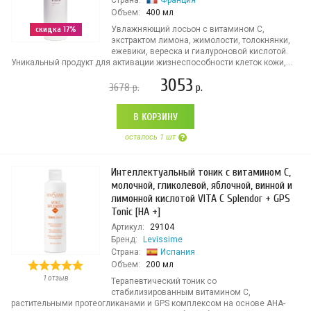
Страна:
Франция
Объем:
400 мл
скидка 17%
Увлажняющий лосьон с витамином С,
экстрактом лимона, жимолости, толокнянки,
ежевики, вереска и гиалуроновой кислотой.
Уникальный продукт для активации жизнеспособности клеток кожи,...
3053
3678
р.
р.
В КОРЗИНУ
осталось 1 шт
Интеллектуальный тоник с витамином С,
молочной, гликолевой, яблочной, винной и
лимонной кислотой VITA C Splendor + GPS
Tonic [HA +]
Артикул:
29104
Бренд:
Levissime
Страна:
Испания
Объем:
200 мл
1 отзыв
Терапевтический тоник со
стабилизированным витамином С,
растительными протеогликанами и GPS комплексом на основе АНА-