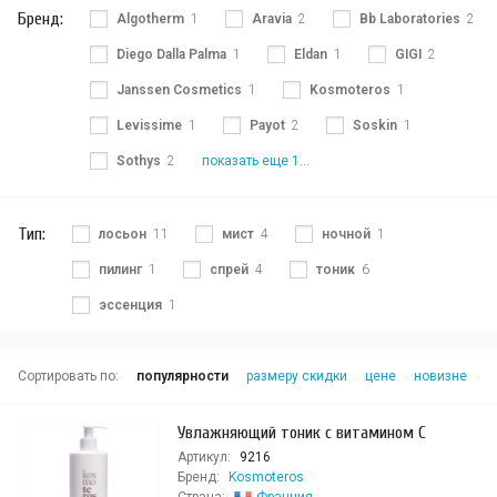
Бренд:
Algotherm
1
Aravia
2
Bb Laboratories
2
Diego Dalla Palma
1
Eldan
1
GIGI
2
Janssen Cosmetics
1
Kosmoteros
1
Levissime
1
Payot
2
Soskin
1
Sothys
2
показать еще 1...
Тип:
лосьон
11
мист
4
ночной
1
пилинг
1
спрей
4
тоник
6
эссенция
1
Сортировать по:
популярности
размеру скидки
цене
новизне
Увлажняющий тоник с витамином С
Артикул:
9216
Бренд:
Kosmoteros