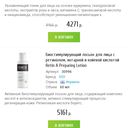
Увлажняющий тоник для лица на основе куркумина, гиалуроновой
кислоты, экстрактов розы и овса, витамина С, транексамовой кислоты
и ниацинамида, способствует уменьшению пигментации к...
4271
4966
р.
р.
В КОРЗИНУ
Биостимулирующий лосьон для лица с
ретинолом, янтарной и койевой кислотой
Retin A Preparing Lotion
Артикул:
30996
Бренд:
GIGI
Страна:
Израиль
Объем:
60 мл
Активный биостимулирующий лосьон для лица, содержащий комплекс
кислот и антиоксидантов, активно стимулирующий процессы
регенерации кожи. Ретиноевая кислота боретс...
5161
р.
В КОРЗИНУ