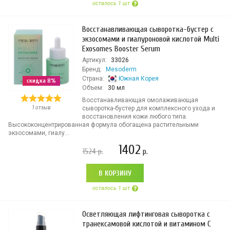
осталось 1 шт
Восстанавливающая сыворотка-бустер с
экзосомами и гиалуроновой кислотой Multi
Exosomes Booster Serum
Артикул:
33026
Бренд:
Mesoderm
Страна:
Южная Корея
скидка 8%
Объем:
30 мл
Восстанавливающая омолаживающая
1 отзыв
сыворотка-бустер для комплексного ухода и
восстановления кожи любого типа.
Высококонцентрированная формула обогащена растительными
экзосомами, гиалу...
1402
1524
р.
р.
В КОРЗИНУ
осталось 1 шт
Осветляющая лифтинговая сыворотка с
транексамовой кислотой и витамином С