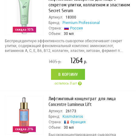
секретом улитки, коллагеном и эластином
Secret Serum
Артикул:
18300
Бренд:
Premium Professional
Страна:
Россия
скидка 10%
Объем:
30 мл
Беспрецедентную эффективность сыворотки обеспечивает секрет
улитки, содержащий феноменальный комплекс аминокислот,
витаминов А, С, Е, В6, В12, коллаген, эластин, хитозан, фермент п...
1264
1405
р.
р.
В КОРЗИНУ
осталось 3 шт
Лифтинговый концентрат для лица
Concentre Lumineux Lift
Артикул:
26173
Бренд:
Kosmoteros
Страна:
Франция
Объем:
30 мл
скидка 21%
Высококонцентрированная сыворотка