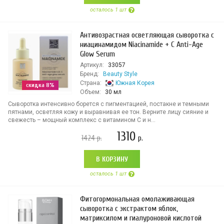
осталось 1 шт
Антивозрастная осветляющая сыворотка с
ниацинамидом Niacinamide + C Anti-Age
Glow Serum
Артикул:
33057
Бренд:
Beauty Style
Страна:
Южная Корея
скидка 8%
Объем:
30 мл
Сыворотка интенсивно борется с пигментацией, постакне и темными
пятнами, осветляя кожу и выравнивая ее тон. Верните лицу сияние и
свежесть – мощный комплекс с витамином C и н...
1310
1424
р.
р.
В КОРЗИНУ
осталось 1 шт
Фитогормональная омолаживающая
сыворотка с экстрактом яблок,
матриксилом и гиалуроновой кислотой