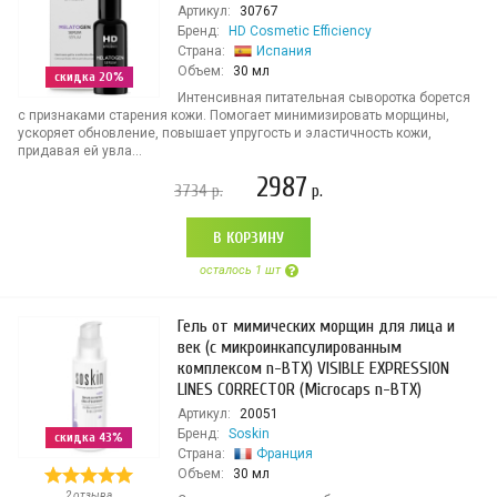
Артикул:
30767
Бренд:
HD Cosmetic Efficiency
Страна:
Испания
Объем:
30 мл
скидка 20%
Интенсивная питательная сыворотка борется
с признаками старения кожи. Помогает минимизировать морщины,
ускоряет обновление, повышает упругость и эластичность кожи,
придавая ей увла...
2987
3734
р.
р.
В КОРЗИНУ
осталось 1 шт
Гель от мимических морщин для лица и
век (с микроинкапсулированным
комплексом n-BTX) VISIBLE EXPRESSION
LINES CORRECTOR (Microcaps n-BTX)
Артикул:
20051
Бренд:
Soskin
скидка 43%
Страна:
Франция
Объем:
30 мл
2 отзыва