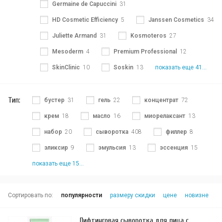
Germaine de Capuccini
31
HD Cosmetic Efficiency
5
Janssen Cosmetics
34
Juliette Armand
31
Kosmoteros
27
Mesoderm
4
Premium Professional
12
SkinClinic
10
Soskin
13
показать еще 41...
Тип:
бустер
31
гель
22
концентрат
72
крем
18
масло
16
миорелаксант
13
набор
20
сыворотка
408
филлер
8
эликсир
9
эмульсия
13
эссенция
15
показать еще 15...
Сортировать по:
популярности
размеру скидки
цене
новизне
Лифтинговая сыворотка для лица с