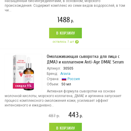
насыщенный био-ингредиентами, в основном, морского
происхождения. Содержит комплекс из семи видов водорослей, в том
чи...
1488
р.
В КОРЗИНУ
осталось 1 шт
Омолаживающая сыворотка для лица с
ДМАЭ и коллагеном Anti-Age DMAE Serum
Артикул:
30505
Бренд:
Aravia
Страна:
Россия
Объем:
50 мл
скидка 9%
Активная формула сыворотки на основе
молочной кислоты, морского коллагена, ДМАЕ и аргинина запускает
процесс комплексного омоложения кожи, усиливает эффект
интенсивного и ежедневно...
443
487
р.
р.
В КОРЗИНУ