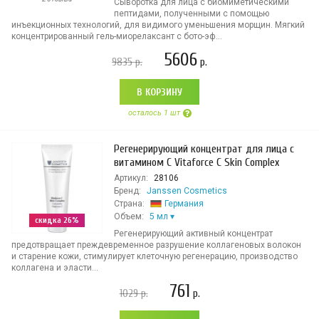
Сыворотка для лица с биомиметическими
пептидами, полученными с помощью
инъекционных технологий, для видимого уменьшения морщин. Мягкий
концентрированный гель-миорелаксант с бото-эф...
5606
9835
р.
р.
В КОРЗИНУ
осталось 1 шт
Регенерирующий концентрат для лица с
витамином С Vitaforce C Skin Complex
Артикул:
28106
Бренд:
Janssen Cosmetics
Страна:
Германия
Объем:
5 мл
скидка 26%
Регенерирующий активный концентрат
предотвращает преждевременное разрушение коллагеновых волокон
и старение кожи, стимулирует клеточную регенерацию, производство
коллагена и эласти...
761
1029
р.
р.