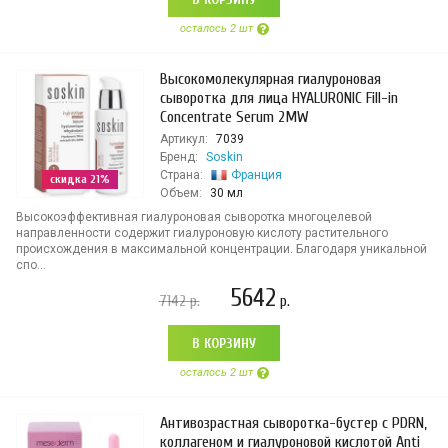
осталось 2 шт
Высокомолекулярная гиалуроновая
сыворотка для лица HYALURONIC Fill-in
Concentrate Serum 2MW
Артикул:
7039
Бренд:
Soskin
Страна:
Франция
скидка 21%
Объем:
30 мл
Высокоэффективная гиалуроновая сыворотка многоцелевой
направленности содержит гиалуроновую кислоту растительного
происхождения в максимальной концентрации. Благодаря уникальной
спо...
5642
7142
р.
р.
В КОРЗИНУ
осталось 2 шт
Антивозрастная сыворотка-бустер с PDRN,
коллагеном и гиалуроновой кислотой Anti