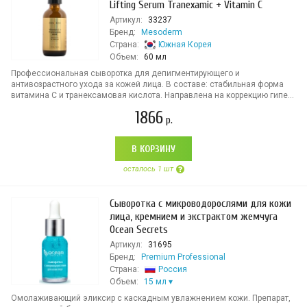
Lifting Serum Tranexamic + Vitamin C
Артикул:
33237
Бренд:
Mesoderm
Страна:
Южная Корея
Объем:
60 мл
Профессиональная сыворотка для депигментирующего и
антивозрастного ухода за кожей лица. В составе: стабильная форма
витамина С и транексамовая кислота. Направлена на коррекцию гипе...
1866
р.
В КОРЗИНУ
осталось 1 шт
Сыворотка с микроводорослями для кожи
лица, кремнием и экстрактом жемчуга
Ocean Secrets
Артикул:
31695
Бренд:
Premium Professional
Страна:
Россия
Объем:
15 мл
Омолаживающий эликсир с каскадным увлажнением кожи. Препарат,