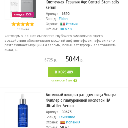
Клеточная Терапия Age Control Stem cells
serum
Артикул:
6390
скидка 25%
Бренд:
Eldan
Страна:
Италия
Объем:
30 мл
3 отзыва
Фитогормональная сыворотка глубокого омолаживающего
воздействия обеспечивает мощный лифтинг-эффект, эффективно
разглаживает морщины и заломы, повышает тургор и эластичность
кожи, т...
5044
6725
р.
р.
В КОРЗИНУ
осталось 1 шт
Активный концентрат для лица Ультра
Филлер с гиалуроновой кислотой HA
Ultrafiller Serum
Артикул:
30675
Бренд:
Levissime
Страна:
Испания
Объем:
50 мл