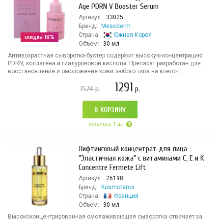
Age PDRN V Booster Serum
Артикул:
33025
Бренд:
Mesoderm
Страна:
Южная Корея
скидка 18%
Объем:
30 мл
Антивозрастная сыворотка-бустер содержит высокую концентрацию
PDRN, коллагена и гиалуроновой кислоты. Препарат разработан для
восстановление и омоложение кожи любого типа на клеточ...
1291
1574
р.
р.
В КОРЗИНУ
осталось 1 шт
Лифтинговый концентрат для лица
"Эластичная кожа" с витаминами C, E и K
Concentre Fermete Lift
Артикул:
26198
Бренд:
Kosmoteros
Страна:
Франция
Объем:
30 мл
Высококонцентрированная омолаживающая сыворотка отвечает за