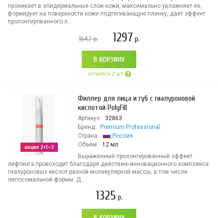
проникает в эпидермальные слои кожи, максимально увлажняет ее,
формирует на поверхности кожи подтягивающую пленку, дает эффект
пролонгированного л...
1297
1642
р.
р.
В КОРЗИНУ
осталось 2 шт
Филлер для лица и губ с гиалуроновой
кислотой PolyFill
Артикул:
32863
Бренд:
Premium Professional
Страна:
Россия
Объем:
12 мл
акция 2+1=2
Выраженный пролонгированный эффект
лифтинга происходит благодаря действию инновационного комплекса
гиалуроновых кислот разной молекулярной массы, в том числе
липосомальной формы. Д...
1325
р.
В КОРЗИНУ