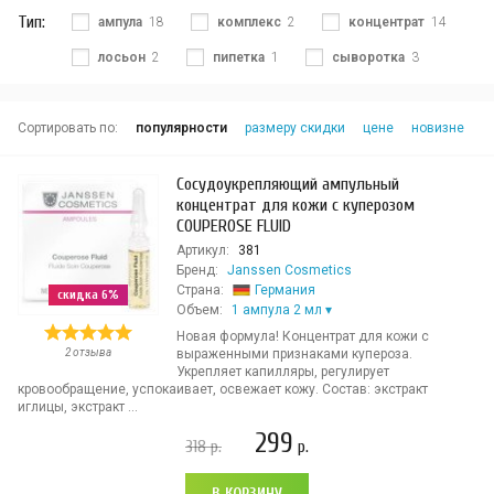
Тип:
ампула
18
комплекс
2
концентрат
14
лосьон
2
пипетка
1
сыворотка
3
Сортировать по:
популярности
размеру скидки
цене
новизне
Сосудоукрепляющий ампульный
концентрат для кожи с куперозом
COUPEROSE FLUID
Артикул:
381
Бренд:
Janssen Cosmetics
Страна:
Германия
скидка 6%
Объем:
1 ампула 2 мл
Новая формула! Концентрат для кожи с
2 отзыва
выраженными признаками купероза.
Укрепляет капилляры, регулирует
кровообращение, успокаивает, освежает кожу. Состав: экстракт
иглицы, экстракт ...
299
318
р.
р.
В КОРЗИНУ