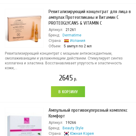
Ревитализирующий концентрат для лица в
ампулах Протеогликаны и Витамин С
PROTEOGLYCANS & VITAMIN C
Артикул:
21261
Бренд:
Dermatime
Страна:
Испания
Объем:
5 ампул по 2 мл
Ревитализирующий концентрат с мощным антиоксидантным,
омолаживающим и увлажняющим действием. Стимулирует синтез
коллагена и эластина. Восстанавливает упругость и эластичность
кожи,...
2645
р.
В КОРЗИНУ
Ампульный противокуперозный комплекс
Комфорт
Артикул:
19266
Бренд:
Beauty Style
Страна:
Южная Корея