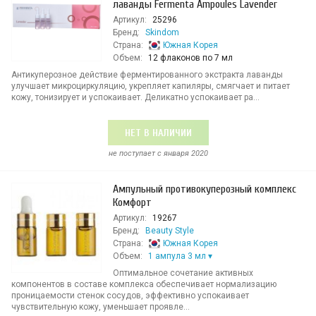
лаванды Fermenta Ampoules Lavender
Артикул:
25296
Бренд:
Skindom
Страна:
Южная Корея
Объем:
12 флаконов по 7 мл
Антикуперозное действие ферментированного экстракта лаванды
улучшает микроциркуляцию, укрепляет капиляры, смягчает и питает
кожу, тонизирует и успокаивает. Деликатно успокаивает ра...
НЕТ В НАЛИЧИИ
не поступает c января 2020
Ампульный противокуперозный комплекс
Комфорт
Артикул:
19267
Бренд:
Beauty Style
Страна:
Южная Корея
Объем:
1 ампула 3 мл
Оптимальное сочетание активных
компонентов в составе комплекса обеспечивает нормализацию
проницаемости стенок сосудов, эффективно успокаивает
чувствительную кожу, уменьшает проявле...