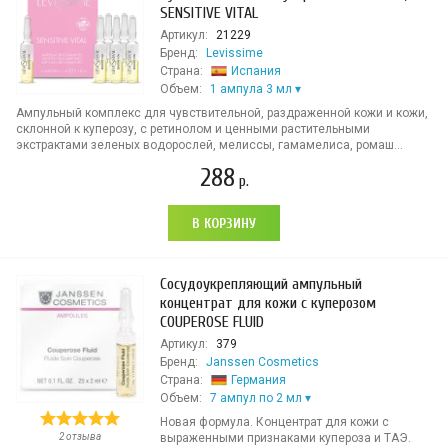
SENSITIVE VITAL
Артикул:
21229
Бренд:
Levissime
Страна:
Испания
Объем:
1 ампула 3 мл
Ампульный комплекс для чувствительной, раздраженной кожи и кожи,
склонной к куперозу, с ретинолом и ценными растительными
экстрактами зеленых водорослей, мелиссы, гамамелиса, ромаш...
288
р.
В КОРЗИНУ
Сосудоукрепляющий ампульный
концентрат для кожи с куперозом
COUPEROSE FLUID
Артикул:
379
Бренд:
Janssen Cosmetics
Страна:
Германия
Объем:
7 ампул по 2 мл
Новая формула. Концентрат для кожи с
2 отзыва
выраженными признаками купероза и ТАЭ.