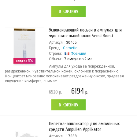
В КОРЗИНУ
Успокаивающий лосьон в ампулах для
чувствительной кожи Sensi Boost
Артикул:
30405
Бренд:
Gernetic
Страна:
Франция
Объем:
7 ампул по 2 мл
скидка 5%
Ампулы для ухода за поврежденной,
раздраженной, чувствительной кожей, склонной к покраснению.
Концентрат мгновенно успокаивает раздраженную кожу, придавая
ощущение комфорта, снимае...
6194
6520
р.
р.
В КОРЗИНУ
Пипетка-аппликатор для ампульных
средств Ampullen Applikator
Артикул:
17388