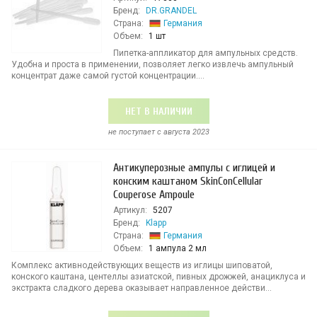
Бренд:
DR.GRANDEL
Страна:
Германия
Объем:
1 шт
Пипетка-аппликатор для ампульных средств.
Удобна и проста в применении, позволяет легко извлечь ампульный
концентрат даже самой густой концентрации....
НЕТ В НАЛИЧИИ
не поступает c августа 2023
Антикуперозные ампулы с иглицей и
конским каштаном SkinConCellular
Couperose Ampoule
Артикул:
5207
Бренд:
Klapp
Страна:
Германия
Объем:
1 ампула 2 мл
Комплекс активнодействующих веществ из иглицы шиповатой,
конского каштана, центеллы азиатской, пивных дрожжей, анациклуса и
экстракта сладкого дерева оказывает направленное действи...