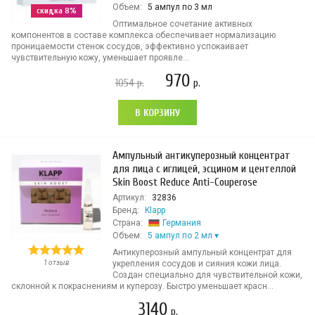
Объем:
5 ампул по 3 мл
скидка 8%
Оптимальное сочетание активных
компонентов в составе комплекса обеспечивает нормализацию
проницаемости стенок сосудов, эффективно успокаивает
чувствительную кожу, уменьшает проявле...
970
1054
р.
р.
В КОРЗИНУ
Ампульный антикуперозный концентрат
для лица с иглицей, эсцином и центеллой
Skin Boost Reduce Anti-Couperose
Артикул:
32836
Бренд:
Klapp
Страна:
Германия
Объем:
5 ампул по 2 мл
Антикуперозный ампульный концентрат для
1 отзыв
укрепления сосудов и сияния кожи лица.
Создан специально для чувствительной кожи,
склонной к покраснениям и куперозу. Быстро уменьшает красн...
3140
р.