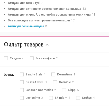
Ампулы для глаз и губ
7
Ампулы для активного восстановления кожи лица
53
Ампулы для жирной, склонной к воспалениям кожи лица
11
Осветляющие ампулы против пигментации
17
Антикуперозные ампулы
8
Фильтр товаров
Скидки
4
Есть в офисе
2
Бренд:
Beauty Style
4
Dermatime
1
DR.GRANDEL
1
Gernetic
2
Janssen Cosmetics
2
Klapp
6
Levissime
2
Skindom
2
Sothys
4