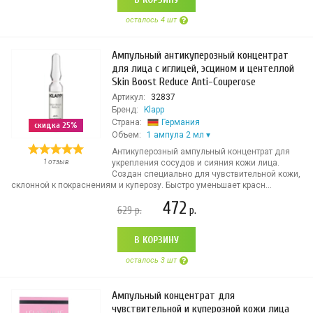
осталось 4 шт
Ампульный антикуперозный концентрат
для лица с иглицей, эсцином и центеллой
Skin Boost Reduce Anti-Couperose
Артикул:
32837
Бренд:
Klapp
Страна:
Германия
скидка 25%
Объем:
1 ампула 2 мл
Антикуперозный ампульный концентрат для
1 отзыв
укрепления сосудов и сияния кожи лица.
Создан специально для чувствительной кожи,
склонной к покраснениям и куперозу. Быстро уменьшает красн...
472
629
р.
р.
В КОРЗИНУ
осталось 3 шт
Ампульный концентрат для
чувствительной и куперозной кожи лица