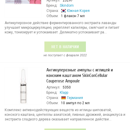
Артикул:
25297
Бренд:
Skindom
Страна:
Южная Корея
Объем:
1 флакон 7 мл
Антикуперозное действие ферментированного экстракта лаванды
улучшает микроциркуляцию, укрепляет капиляры, смягчает и питает
кожу, тонизирует и успокаивает. Деликатно успокаивает ра...
НЕТ В НАЛИЧИИ
не поступает c февраля 2022
Антикуперозные ампулы с иглицей и
конским каштаном SkinConCellular
Couperose Ampoule
Артикул:
5350
Бренд:
Klapp
Страна:
Германия
Объем:
10 ампул по 2 мл
Комплекс активнодействующих веществ из иглицы шиповатой,
конского каштана, центеллы азиатской, пивных дрожжей, анациклуса и
экстракта сладкого дерева оказывает направленное действи...