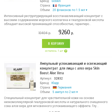
Бренд:
Soskin
Страна:
Франция
Объем:
20 флаконов по 1.5 мл
Интенсивный реструктурирующий восстанавливающий концентрат с
высоким содержанием морского коллагена и гиалуроновой кислоты
обладает высокой проникающей способностью, гарантиро...
9260
10404
р.
р.
В КОРЗИНУ
осталось 1 шт
Ампульный успокаивающий и освежающий
концентрат для лица с алоэ вера Skin
Boost Aloe Vera
Артикул:
32832
Бренд:
Klapp
Страна:
Германия
Объем:
5 ампул по 2 мл
Специальный концентрат для чувствительной кожи на основе
низкомолекулярной гиалуроновой кислоты и натурального очищенного
сока алое вера для мгновенного успокаивающего эффекта. Глу...