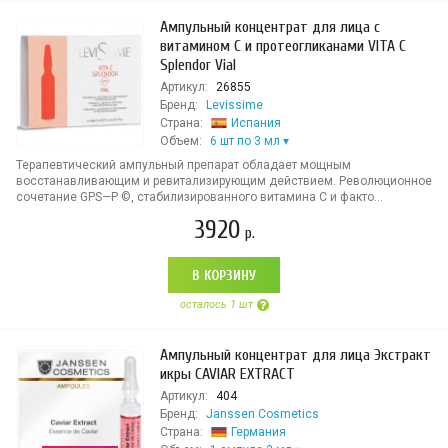
Ампульный концентрат для лица с
витамином С и протеогликанами VITA C
Splendor Vial
Артикул:
26855
Бренд:
Levissime
Страна:
Испания
Объем:
6 шт по 3 мл
Терапевтический ампульный препарат обладает мощным
восстанавливающим и ревитализирующим действием. Революционное
сочетание GPS—P ©, стабилизированного витамина С и факто...
3920
р.
В КОРЗИНУ
осталось 1 шт
Ампульный концентрат для лица Экстракт
икры CAVIAR EXTRACT
Артикул:
404
Бренд:
Janssen Cosmetics
Страна:
Германия