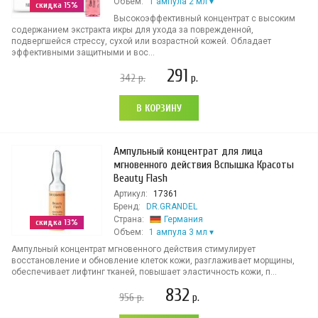
Объем:
1 ампула 2 мл
скидка 15%
Высокоэффективный концентрат с высоким
содержанием экстракта икры для ухода за поврежденной,
подвергшейся стрессу, сухой или возрастной кожей. Обладает
эффективными защитными и вос...
291
342
р.
р.
В КОРЗИНУ
Ампульный концентрат для лица
мгновенного действия Вспышка Красоты
Beauty Flash
Артикул:
17361
Бренд:
DR.GRANDEL
Страна:
Германия
скидка 13%
Объем:
1 ампула 3 мл
Ампульный концентрат мгновенного действия стимулирует
восстановление и обновление клеток кожи, разглаживает морщины,
обеспечивает лифтинг тканей, повышает эластичность кожи, п...
832
956
р.
р.