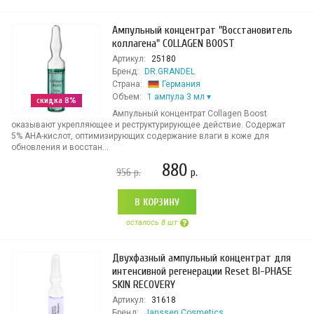
Ампульный концентрат "Восстановитель
коллагена" COLLAGEN BOOST
Артикул:
25180
Бренд:
DR.GRANDEL
Страна:
Германия
Объем:
1 ампула 3 мл
скидка 8%
Ампульный концентрат Collagen Boost
оказывают укрепляющее и реструктурирующее действие. Содержат
5% AHA-кислот, оптимизирующих содержание влаги в коже для
обновления и восстан...
880
956
р.
р.
В КОРЗИНУ
осталось 8 шт
Двухфазный ампульный концентрат для
интенсивной регенерации Reset BI-PHASE
SKIN RECOVERY
Артикул:
31618
Бренд:
Janssen Cosmetics