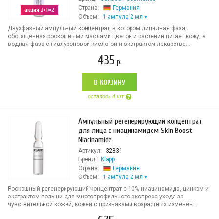
Страна:
Германия
акция 2+1=2
Объем:
1 ампула 2 мл
Двухфазный ампульный концентрат, в котором липидная фаза,
обогащенная роскошными маслами цветов и растений питает кожу, а
водная фаза с гиалуроновой кислотой и экстрактом лекарстве...
435
р.
В КОРЗИНУ
осталось 4 шт
Ампульный регенерирующий концентрат
для лица с ниацинамидом Skin Boost
Niacinamide
Артикул:
32831
Бренд:
Klapp
Страна:
Германия
Объем:
1 ампула 2 мл
Роскошный регенерирующий концентрат с 10% ниацинамида, цинком и
экстрактом полыни для многопрофильного экспресс-ухода за
чувствительной кожей, кожей с признаками возрастных изменен...