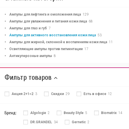
Ампулы для лифтинга и омоложения лица
129
Ампулы для увлажнения и питания кожи лица
68
Ампулы для глаз и губ
7
Ампулы для активного восстановления кожи лица
53
Ампулы для жирной, склонной к воспалениям кожи лица
11
Осветляющие ампулы против пигментации
17
Антикуперозные ампулы
8
Фильтр товаров
Акция 2+1=2
3
Скидки
29
Есть в офисе
12
Бренд:
Algologie
2
Beauty Style
5
Biomatrix
14
DR.GRANDEL
34
Gernetic
2