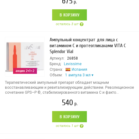
675
р.
В КОРЗИНУ
осталось 3 шт
Ампульный концентрат для лица с
витамином С и протеогликанами VITA C
Splendor Vial
Артикул:
26858
Бренд:
Levissime
Страна:
Испания
акция 2+1=2
Объем:
1 ампула 3 мл
Терапевтический ампульный препарат обладает мощным
восстанавливающим и ревитализирующим действием. Революционное
сочетание GPS—P ©, стабилизированного витамина С и факто...
540
р.
В КОРЗИНУ
осталось 1 шт