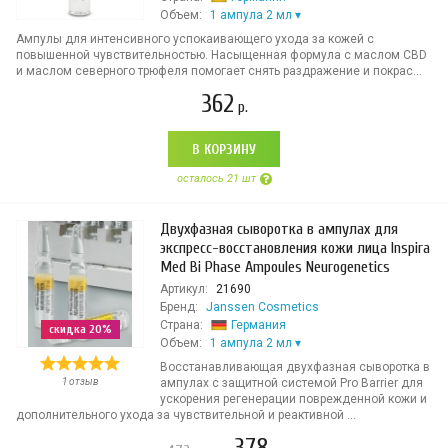
Объем:
1 ампула 2 мл
Ампулы для интенсивного успокаивающего ухода за кожей с
повышенной чувствительностью. Насыщенная формула с маслом CBD
и маслом северного трюфеля помогает снять раздражение и покрас...
362
р.
В КОРЗИНУ
осталось 21 шт
Двухфазная сыворотка в ампулах для
экспресс-восстановления кожи лица Inspira
Med Bi Phase Ampoules Neurogenetics
Артикул:
21690
Бренд:
Janssen Cosmetics
Страна:
Германия
скидка 20%
Объем:
1 ампула 2 мл
Восстанавливающая двухфазная сыворотка в
1 отзыв
ампулах с защитной системой Pro Barrier для
ускорения регенерации поврежденной кожи и
дополнительного ухода за чувствительной и реактивной ...