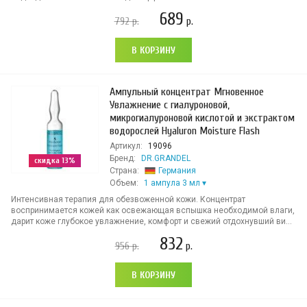
689
792
р.
р.
В КОРЗИНУ
Ампульный концентрат Мгновенное
Увлажнение с гиалуроновой,
микрогиалуроновой кислотой и экстрактом
водорослей Hyaluron Moisture Flash
Артикул:
19096
Бренд:
DR.GRANDEL
скидка 13%
Страна:
Германия
Объем:
1 ампула 3 мл
Интенсивная терапия для обезвоженной кожи. Концентрат
воспринимается кожей как освежающая вспышка необходимой влаги,
дарит коже глубокое увлажнение, комфорт и свежий отдохнувший ви...
832
956
р.
р.
В КОРЗИНУ