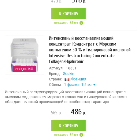
378
473
р.
р.
В КОРЗИНУ
осталось 15 шт
Интенсивный восстанавливающий
концентрат Концентрат с Морским
коллагеном 30 % и Гиалуроновой кислотой
Intensive Restructuring Concentrate
Collagen/Hyaluronic
Артикул:
16631
скидка 14%
Бренд:
Soskin
Страна:
Франция
Объем:
1 флакон 1.5 мл
Интенсивный реструктурирующий восстанавливающий концентрат с
высоким содержанием морского коллагена и гиалуроновой кислоты
обладает высокой проникающей способностью, гарантиро...
486
565
р.
р.
В КОРЗИНУ
осталось 11 шт