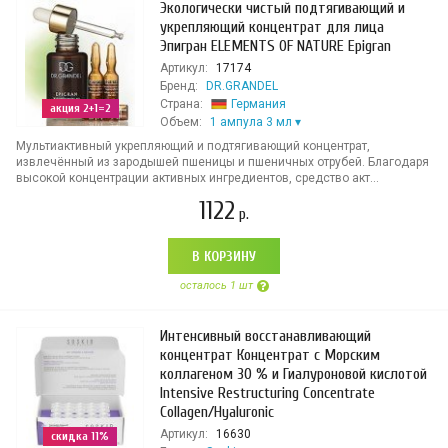
Экологически чистый подтягивающий и
укрепляющий концентрат для лица
Эпигран ELEMENTS OF NATURE Epigran
Артикул:
17174
Бренд:
DR.GRANDEL
Страна:
Германия
акция 2+1=2
Объем:
1 ампула 3 мл
Мультиактивный укрепляющий и подтягивающий концентрат,
извлечённый из зародышей пшеницы и пшеничных отрубей. Благодаря
высокой концентрации активных ингредиентов, средство акт...
1122
р.
В КОРЗИНУ
осталось 1 шт
Интенсивный восстанавливающий
концентрат Концентрат с Морским
коллагеном 30 % и Гиалуроновой кислотой
Intensive Restructuring Concentrate
Collagen/Hyaluronic
Артикул:
16630
скидка 11%