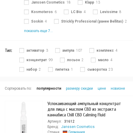
Janssen Cosmetics
18
Klapp
13
Kosmoteros
6
LC Bio
4
Levissime
8
Soskin
4
Strickly Professional (ранее Bellitas)
2
показать еще 7...
Тип:
активатор
3
ампула
107
комплекс
4
концентрат
99
лосьон
2
масло
4
набор
2
пипетка
1
сыворотка
23
Сортировать по:
популярности
размеру скидки
цене
новизне
Успокаивающий ампульный концентрат
для лица с маслом CBD из экстракта
каннабиса Chill CBD Calming Fluid
Артикул:
31612
Бренд:
Janssen Cosmetics
Страна:
Германия