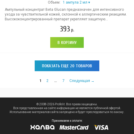
Объем:
1 ампула 2 мл
Ампульный концентрат Beta Glucan предназначен для интенсивного
ухода за чувствительной кожей, склонной к аллергическим реакциям.
Высококонцентрированный препарат укрепляет защитную...
393
р.
В КОРЗИНУ
ПОКАЗАТЬ ЕЩЕ 20 ТОВАРОВ
1
2
…
7
Следующая →
© 2008-2026 Profelit. Все права защищены.
Вся представленная на сайте информация не является публичной офертой.
Использование материалов сайта запрещено и будет преследоваться по закону.
Принимаем к оплате: