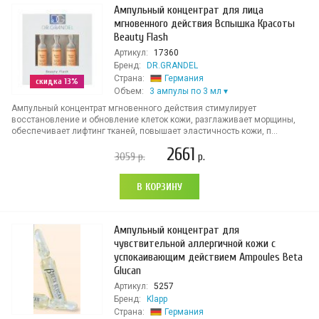
Ампульный концентрат для лица
мгновенного действия Вспышка Красоты
Beauty Flash
Артикул:
17360
Бренд:
DR.GRANDEL
Страна:
Германия
скидка 13%
Объем:
3 ампулы по 3 мл
Ампульный концентрат мгновенного действия стимулирует
восстановление и обновление клеток кожи, разглаживает морщины,
обеспечивает лифтинг тканей, повышает эластичность кожи, п...
2661
3059
р.
р.
В КОРЗИНУ
Ампульный концентрат для
чувствительной аллергичной кожи с
успокаивающим действием Ampoules Beta
Glucan
Артикул:
5257
Бренд:
Klapp
Страна:
Германия