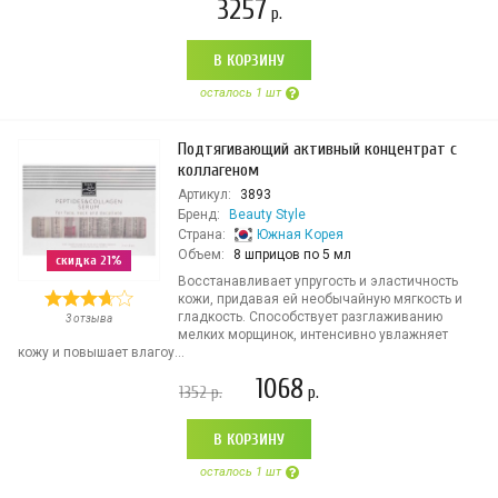
3257
р.
В КОРЗИНУ
осталось 1 шт
Подтягивающий активный концентрат с
коллагеном
Артикул:
3893
Бренд:
Beauty Style
Страна:
Южная Корея
Объем:
8 шприцов по 5 мл
скидка 21%
Восстанавливает упругость и эластичность
кожи, придавая ей необычайную мягкость и
гладкость. Способствует разглаживанию
3 отзыва
мелких морщинок, интенсивно увлажняет
кожу и повышает влагоу...
1068
1352
р.
р.
В КОРЗИНУ
осталось 1 шт