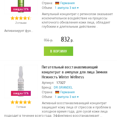
Страна:
Германия
Объем:
1 ампула 3 мл
скидка 13%
Ампульный концентрат с ретинолом оказывает
исключительное воздействие на процессы
клеточного обновления кожи лица, обладает
2 отзыва
глубоким и длительным действием. .
Активизирует фун...
832
956
р.
р.
В КОРЗИНУ
Питательный восстанавливающий
концентрат в ампулах для лица Зимняя
Нежность Winter Wellness
Артикул:
17327
Бренд:
DR.GRANDEL
Страна:
Германия
скидка 13%
Объем:
1 ампула 3 мл
Активный восстанавливающий концентрат
1 отзыв
защищает кожу лица от стрессов и проблем в
холодное время года, для сухой кожи лица
подходит в течение всего года. Эффективно восстанавливает ...