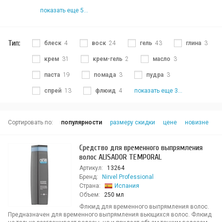
показать еще 5...
Тип:
блеск
4
воск
24
гель
43
глина
3
крем
31
крем-гель
2
масло
3
паста
19
помада
3
пудра
3
спрей
13
флюид
4
показать еще 3...
Сортировать по:
популярности
размеру скидки
цене
новизне
Средство для временного выпрямления
волос ALISADOR TEMPORAL
Артикул:
13264
Бренд:
Nirvel Professional
Страна:
Испания
Объем:
250 мл
Флюид для временного выпрямления волос.
Предназначен для временного выпрямления вьющихся волос. Флюид