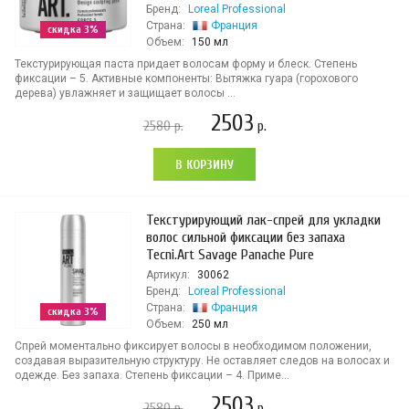
Бренд:
Loreal Professional
Страна:
Франция
скидка 3%
Объем:
150 мл
Текстурирующая паста придает волосам форму и блеск. Степень
фиксации – 5. Активные компоненты: Вытяжка гуара (горохового
дерева) увлажняет и защищает волосы ...
2503
2580
р.
р.
В КОРЗИНУ
Текстурирующий лак-спрей для укладки
волос сильной фиксации без запаха
Tecni.Art Savage Panache Pure
Артикул:
30062
Бренд:
Loreal Professional
Страна:
Франция
скидка 3%
Объем:
250 мл
Спрей моментально фиксирует волосы в необходимом положении,
создавая выразительную структуру. Не оставляет следов на волосах и
одежде. Без запаха. Степень фиксации – 4. Приме...
2503
2580
р.
р.