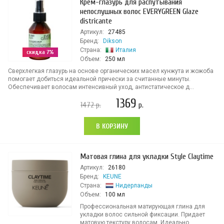
Крем-глазурь для распутывания
непослушных волос EVERYGREEN Glaze
districante
Артикул:
27485
Бренд:
Dikson
Страна:
Италия
скидка 7%
Объем:
250 мл
Сверхлегкая глазурь на основе органических масел кунжута и жожоба
помогает добиться идеальной прически за считанные минуты.
Обеспечивает волосам интенсивный уход, антистатическое д...
1369
1472
р.
р.
В КОРЗИНУ
Матовая глина для укладки Style Claytime
Артикул:
26180
Бренд:
KEUNE
Страна:
Нидерланды
Объем:
100 мл
Профессиональная матирующая глина для
укладки волос сильной фиксации. Придает
матовую текстуру волосам. Идеально