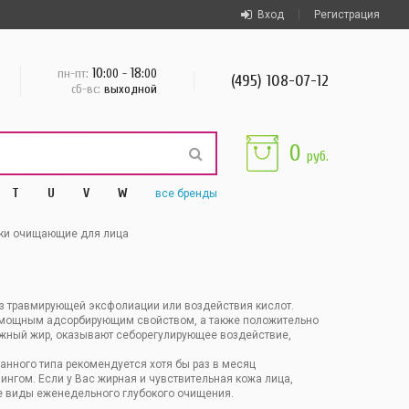
Вход
Регистрация
10
18
пн-пт:
:00 -
:00
(495) 108-07-12
сб-вс:
выходной
0
руб.
T
U
V
W
все
бренды
ки очищающие для лица
з травмирующей эксфолиации или воздействия кислот.
 мощным адсорбирующим свойством, а также положительно
жный жир, оказывают себорегулирующее воздействие,
анного типа рекомендуется хотя бы раз в месяц
нгом. Если у Вас жирная и чувствительная кожа лица,
е виды еженедельного глубокого очищения.