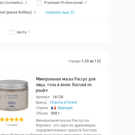
en Cosmetics
4
Premium Professional
3
nal (ранее Bellitas)
6
показать еще 23...
паста
1
товары
1-20 из 122
Минеральная маска Рассул для
лица, тела и волос Rassoul en
poudre
Артикул:
16120
Бренд:
Charme d'Orient
Страна:
Франция
Объем:
500 г
Минеральная маска Рассул из
1 отзыв
Марокко - это одно из древнейших
оздоровительных средств Востока.