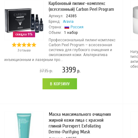
Карбоновый пилинг-комплекс
(всесезонный) Carbon Peel Program
Артикул:
24385
Бренд:
Aravia
Страна:
Россия
Объем:
1 набор
скидка 9%
Профессиональный пилинг-комплекс
Carbon Peel Program – всесезонная
система для глубокого очищения и
3 отзыва
Нат
омоложения кожи. Альтернатива
тип
инъекционным и лазерным про...
акти
обе
3399
3735
р.
р.
В КОРЗИНУ
Маска максимального очищения
жирной кожи лица с красной
глиной Purexpert Exfoliating
Dermo-Purifying Mask