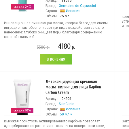
Артикул:
18575
Бренд:
Germaine de Capuccini
скидка 24%
Страна:
Испания
Объем:
75 мл
ком
уст
Инновационная очищающая маска, которая благодаря своим
и но
ингредиентам обеспечивает три вида воздействия за одно
нанесение: глубоко очищает поры благодаря содержанию
красной глины и б...
4180
5500
р.
р.
В КОРЗИНУ
Детоксицирующая кремовая
маска-пилинг для лица Карбон
Carbon Cream
Артикул:
24901
Бренд:
SkinClinic
Страна:
Испания
скидка 10%
Объем:
50 мл
Высокая пористость активированного карбона позволяет
Заг
адсорбировать загрязнения и токсины на поверхности кожи,
нег