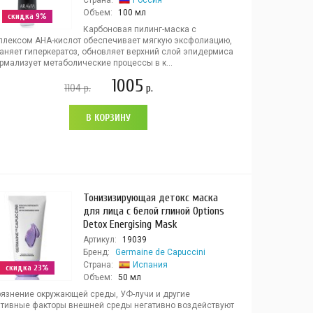
Страна:
Россия
Объем:
100 мл
скидка 9%
Карбоновая пилинг-маска с
плексом AHA-кислот обеспечивает мягкую эксфолиацию,
раняет гиперкератоз, обновляет верхний слой эпидермиса
рмализует метаболические процессы в к...
1005
1104
р.
р.
В КОРЗИНУ
Тонизизирующая детокс маска
для лица с белой глиной Options
Detox Energising Mask
Артикул:
19039
Бренд:
Germaine de Capuccini
Страна:
Испания
скидка 23%
Объем:
50 мл
рязнение окружающей среды, УФ-лучи и другие
ативные факторы внешней среды негативно воздействуют