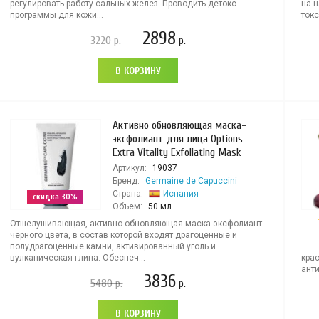
регулировать работу сальных желез. Проводить детокс-
на н
программы для кожи...
токс
2898
3220
р.
р.
В КОРЗИНУ
Активно обновляющая маска-
эксфолиант для лица Options
Extra Vitality Exfoliating Mask
Артикул:
19037
Бренд:
Germaine de Capuccini
Страна:
Испания
скидка 30%
Объем:
50 мл
Отшелушивающая, активно обновляющая маска-эксфолиант
черного цвета, в состав которой входят драгоценные и
полудрагоценные камни, активированный уголь и
вулканическая глина. Обеспеч...
кра
анти
3836
5480
р.
р.
В КОРЗИНУ