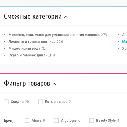
Смежные категории
Молочко, гели, мыло для умывания и снятия макияжа
279
Эн
Лосьоны и тоники для лица
226
Ма
Мицеллярная вода
32
Хо
Скраб и гоммаж для лица
91
Фильтр товаров
Скидки
28
Есть в офисе
2
Бренд:
Ahava
9
Algologie
6
Beauty Style
4