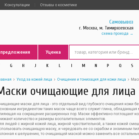
Консультации
Отзывы о косметике
Самовывоз
г. Москва, м. Тимирязевская
схема проезда
цпредложения
Уценка
G
H
J
K
L
l
M
N
P
Q
S
лавная
Уход за кожей лица
Очищение и тонизация для кожи лица
Мас
Маски очищающие для лица
чищающие маски для лица - это отдельный вид глубокого очищения кожи бе
сновным ингредиентом таких масок чаще всего служит глина, обладающая
лияющая на сокращение расширенных пор. Маски эффективно поглощают ко
нижают количество и размеры воспалительных элементов.
ля людей с жирной кожей лица, жирной чувствительной, а также кожей смеш
спользовать очищающую маску, и чередовать ее со скрабом и энзимным пили
клонная к шелушению, то очищающей маской можно заменить все остальны