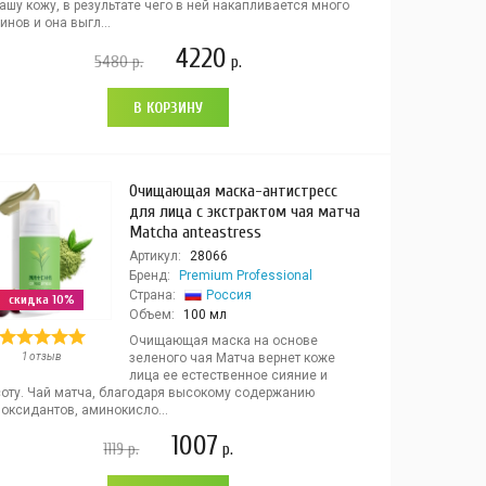
ашу кожу, в результате чего в ней накапливается много
инов и она выгл...
4220
5480
р.
р.
В КОРЗИНУ
Очищающая маска-антистресс
для лица с экстрактом чая матча
Matcha anteastress
Артикул:
28066
Бренд:
Premium Professional
Страна:
Россия
скидка 10%
Объем:
100 мл
Очищающая маска на основе
1 отзыв
зеленого чая Матча вернет коже
лица ее естественное сияние и
соту. Чай матча, благодаря высокому содержанию
оксидантов, аминокисло...
1007
1119
р.
р.