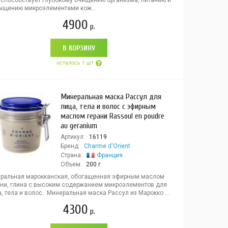
 способствует глубокому очищению организма, питанию и
ыщению микроэлементами кож...
4900
р.
В КОРЗИНУ
осталось 1 шт
Минеральная маска Рассул для
лица, тела и волос с эфирным
маслом герани Rassoul en poudre
au geranium
Артикул:
16119
Бренд:
Charme d'Orient
Страна:
Франция
Объем:
200 г
уральная марокканская, обогащенная эфирным маслом
ани, глина с высоким содержанием микроэлементов для
, тела и волос. Минеральная маска Рассул из Марокко ...
4300
р.