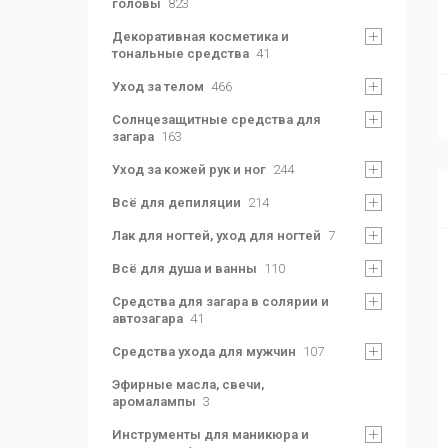
головы
823
Декоративная косметика и
тональные средства
41
Уход за телом
466
Солнцезащитные средства для
загара
163
Уход за кожей рук и ног
244
Всё для депиляции
214
Лак для ногтей, уход для ногтей
7
Всё для душа и ванны
110
Средства для загара в солярии и
автозагара
41
Средства ухода для мужчин
107
Эфирные масла, свечи,
аромалампы
3
Инструменты для маникюра и