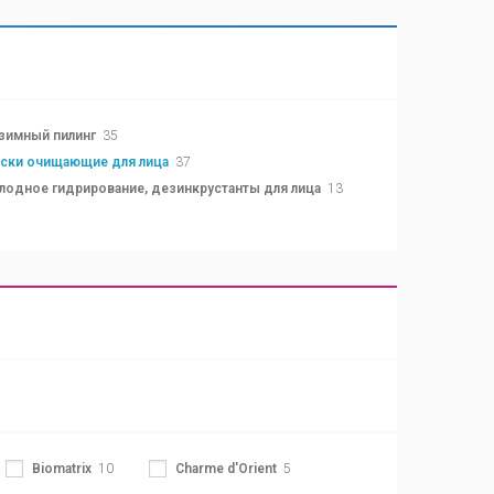
зимный пилинг
35
ски очищающие для лица
37
лодное гидрирование, дезинкрустанты для лица
13
Biomatrix
10
Charme d'Orient
5