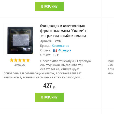
В КОРЗИНУ
Очищающая и осветляющая
ферментная маска "Сияние" с
экстрактом папайи и лимона
Артикул:
9239
Бренд:
Kosmoteros
Страна:
Франция
Объем:
10 г
Обеспечивает нежную и глубокую
Мас
2 отзыва
очистку кожи, выравнивает и
изб
осветляет её, стимулирует
воз
обновление и регенерацию клеток, восстанавливает
мин
клеточное дыхание и насыщение кожи кислородом....
427
р.
В КОРЗИНУ