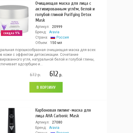
Очищающая маска для лица с
активированным углём, белой и
голубой глиной Purifying Detox
Mask
Артикул:
20999
Бренд:
Aravia
скидка 9%
Страна:
Россия
Объем:
150 мл
уральная порошкообразная очищающая маска для всех
ов кожи с эффектом детоксикации. Сочетание
вированного угля, натуральной белой и голубой глины,
спечивает адсорбцию и...
612
672
р.
р.
В КОРЗИНУ
Карбоновая пилинг-маска для
лица AHA Carbonic Mask
Артикул:
27080
Бренд:
Aravia