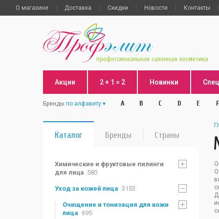
О магазине
Доставка
Скидки
Новости
Контакты
профессиональная салонная косметика
Акции
2 + 1 = 2
Новинки
Спе
A
B
C
D
E
F
Бренды
по алфавиту
Г
Каталог
Бренды
Страны
Химические и фруктовые пилинги
О
О
для лица
580
в
с
Уход за кожей лица
3153
Д
и
Очищение и тонизация для кожи
с
лица
695