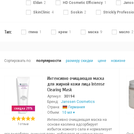
Eldan
2
HD Cosmetic Efficiency
1
Janss
SkinClinic
4
Soskin
2
Strickly Professio
Тип:
глина
1
крем
1
маска
9
масло
2
Сортировать по:
популярности
размеру скидки
цене
новизне
Интенсивно очищающая маска
для жирной кожи лица Intense
Clearing Mask
Артикул:
30194
Бренд:
Janssen Cosmetics
Страна:
Германия
скидка 29%
Объем:
10 мл
Интенсивно очищающая маска на
1 отзыв
основе каолина адсорбирует
избыток кожного сала и нормализует