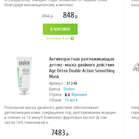
его выработку, очищает поры, избавляет от черных точек
Она
благодаря инновационному комплекс...
нас
848
1194
р.
р.
В КОРЗИНУ
осталось 4 шт
Антивозрастная разглаживающая
детокс-маска двойного действия
Age Detox Double Action Smoothing
Mask
Артикул:
31248
Бренд:
Soskin
Страна:
Франция
Объем:
75 мл
Роскошная маска двойного действия обеспечивает
Нат
детоксикацию кожи, сокращение пор, разглаживание морщин
гер
и сияние за 10 минут! Комплекс фруктовых кислот (в том
лица
числе 10% гликолевой к...
7483
р.