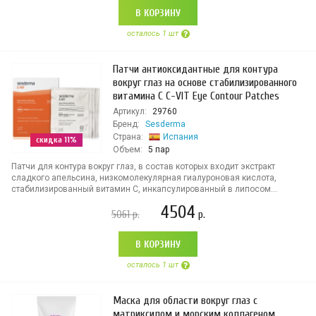
В КОРЗИНУ
осталось 1 шт
Патчи антиоксидантные для контура
вокруг глаз на основе стабилизированного
витамина С C-VIT Eye Contour Patches
Артикул:
29760
Бренд:
Sesderma
Страна:
Испания
скидка 11%
Объем:
5 пар
Патчи для контура вокруг глаз, в состав которых входит экстракт
сладкого апельсина, низкомолекулярная гиалуроновая кислота,
стабилизированный витамин С, инкапсулированный в липосом...
4504
5061
р.
р.
В КОРЗИНУ
осталось 1 шт
Маска для области вокруг глаз с
матриксилом и морским коллагеном