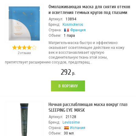
Омолаживающая маска для снятия отеков
и осветления темных кругов под глазами
Артикул:
13894
Бренд:
Kosmoteros
Страна:
Франция
Объем:
1 пара
Матригель-маска быстро и эффективно
оказывает осветляющее действие на кожу
век и восстанавливает хрупкую
2 отзыва
соединительную ткань этой зоны,
препятствует расширению сосудов, предотвращ...
292
р.
В КОРЗИНУ
Ночная расслабляющая маска вокруг глаз
SLEEPING EYE MASK
Артикул:
21128
Бренд:
Levissime
Страна:
Испания
Объем:
30 мл