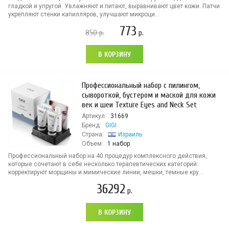
гладкой и упругой. Увлажняют и питают, выравнивают цвет кожи. Патчи
укрепляют стенки капилляров, улучшают микроци...
773
850
р.
р.
В КОРЗИНУ
Профессиональный набор с пилингом,
сывороткой, бустером и маской для кожи
век и шеи Texture Eyes and Neck Set
Артикул:
31669
Бренд:
GIGI
Страна:
Израиль
Объем:
1 набор
Профессиональный набор на 40 процедур комплексного действия,
которые сочетают в себе несколько терапевтических категорий:
корректируют морщины и мимические линии, мешки, темные кру...
36292
р.
В КОРЗИНУ