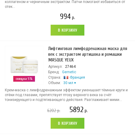
коллагеном и черничным экстрактом. Патчи помогают избавиться от
отек...
994
р.
В КОРЗИНУ
Лифтинговая лимфодренажная маска для
век с экстрактом артишока и ромашки
MASQUE YEUX
Артикул:
27464
Бренд:
Gernetic
Страна:
Франция
скидка 5%
Объем:
30 мл
Крем-маска с лимфодренажным эффектом уменьшает тёмные круги и
отёки под глазами, препятствует птозу верхнего века за счёт
тонизирующего и подтягивающего действия. Разглаживает мими...
5892
6202
р.
р.
В КОРЗИНУ