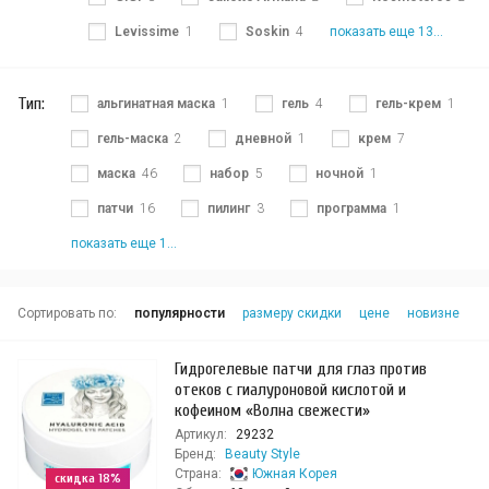
Levissime
1
Soskin
4
показать еще 13...
Тип:
альгинатная маска
1
гель
4
гель-крем
1
гель-маска
2
дневной
1
крем
7
маска
46
набор
5
ночной
1
патчи
16
пилинг
3
программа
1
показать еще 1...
Сортировать по:
популярности
размеру скидки
цене
новизне
Гидрогелевые патчи для глаз против
отеков с гиалуроновой кислотой и
кофеином «Волна свежести»
Артикул:
29232
Бренд:
Beauty Style
Страна:
Южная Корея
скидка 18%