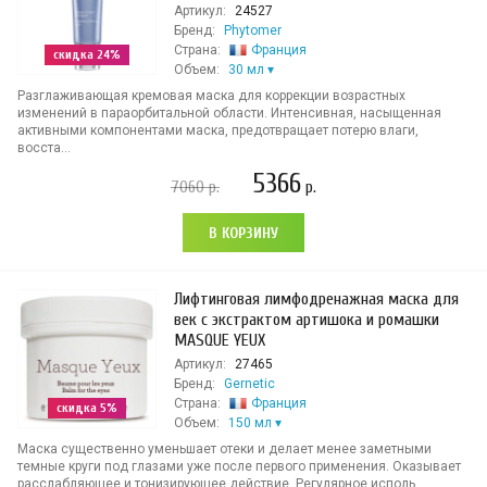
Артикул:
24527
Бренд:
Phytomer
Страна:
Франция
скидка 24%
Объем:
30 мл
Разглаживающая кремовая маска для коррекции возрастных
изменений в параорбитальной области. Интенсивная, насыщенная
активными компонентами маска, предотвращает потерю влаги,
восста...
5366
7060
р.
р.
В КОРЗИНУ
Лифтинговая лимфодренажная маска для
век с экстрактом артишока и ромашки
MASQUE YEUX
Артикул:
27465
Бренд:
Gernetic
Страна:
Франция
скидка 5%
Объем:
150 мл
Маска существенно уменьшает отеки и делает менее заметными
темные круги под глазами уже после первого применения. Оказывает
расслабляющее и тонизирующее действие. Регулярное исполь...