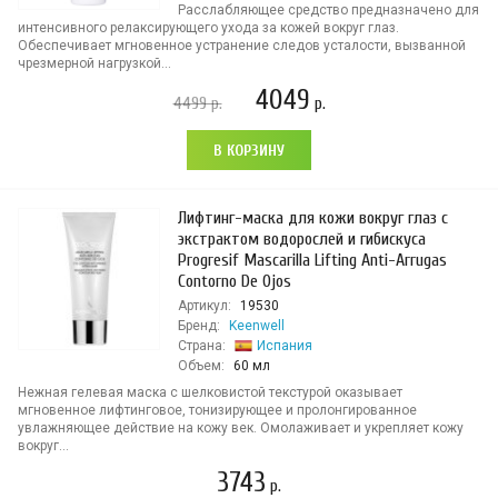
Расслабляющее средство предназначено для
интенсивного релаксирующего ухода за кожей вокруг глаз.
Обеспечивает мгновенное устранение следов усталости, вызванной
чрезмерной нагрузкой...
4049
4499
р.
р.
В КОРЗИНУ
Лифтинг-маска для кожи вокруг глаз с
экстрактом водорослей и гибискуса
Progresif Mascarilla Lifting Anti-Arrugas
Contorno De Ojos
Артикул:
19530
Бренд:
Keenwell
Страна:
Испания
Объем:
60 мл
Нежная гелевая маска с шелковистой текстурой оказывает
мгновенное лифтинговое, тонизирующее и пролонгированное
увлажняющее действие на кожу век. Омолаживает и укрепляет кожу
вокруг...
3743
р.