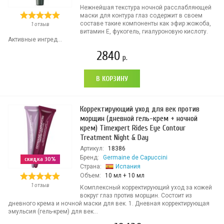
Нежнейшая текстура ночной расслабляющей
маски для контура глаз содержит в своем
составе такие компоненты как эфир жожоба,
1 отзыв
витамин Е, фукогель, гиалуроновую кислоту.
Активные ингред...
2840
р.
В КОРЗИНУ
Корректирующий уход для век против
морщин (дневной гель-крем + ночной
крем) Timexpert Rides Eye Contour
Treatment Night & Day
Артикул:
18386
Бренд:
Germaine de Capuccini
скидка 30%
Страна:
Испания
Объем:
10 мл + 10 мл
1 отзыв
Комплексный корректирующий уход за кожей
вокруг глаз против морщин. Состоит из
дневного крема и ночной маски для век. 1. Дневная корректирующая
эмульсия (гель-крем) для век...