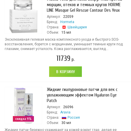
морщин, отеков и темных кругов HORME
LINE Masque Gel Rescue Contour Des Yeux
Артикул:
22059
Бренд:
Hormeta
Страна:
Швейцария
Объем:
15 мл
Эксклюзивная гелевая маска комплексного ухода и быстрого SOS-
восстановления, борется с морщинами, уменьшает темные круги под
глазами, снимает усталость. Кожа разглаживается, выгляд...
11739
р.
В КОРЗИНУ
Жидкие гиалуроновые патчи для век с
увлажняющим эффектом Hyaluron Eye
Patch
Артикул:
26096
Бренд:
Aravia
Страна:
Россия
скидка 9%
Объем:
30 мл
Жидкие патчи бережно ухаживают за кожей вокруг глаз, делая ее