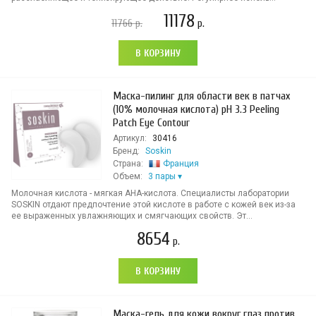
11178
11766
р.
р.
В КОРЗИНУ
Маска-пилинг для области век в патчах
(10% молочная кислота) pH 3.3 Peeling
Patch Eye Contour
Артикул:
30416
Бренд:
Soskin
Страна:
Франция
Объем:
3 пары
Молочная кислота - мягкая AHA-кислота. Специалисты лаборатории
SOSKIN отдают предпочтение этой кислоте в работе с кожей век из-за
ее выраженных увлажняющих и смягчающих свойств. Эт...
8654
р.
В КОРЗИНУ
Маска-гель для кожи вокруг глаз против