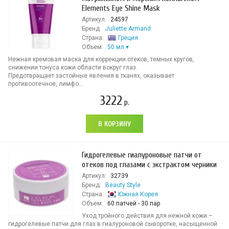
Elements Eye Shine Mask
Артикул:
24597
Бренд:
Juliette Armand
Страна:
Греция
Объем:
50 мл
Нежная кремовая маска для коррекции отеков, темных кругов,
снижении тонуса кожи области вокруг глаз.
Предотвращает застойные явления в тканях, оказывает
противоотечное, лимфо...
3222
р.
В КОРЗИНУ
Гидрогелевые гиалуроновые патчи от
отеков под глазами с экстрактом черники
Артикул:
32739
Бренд:
Beauty Style
Страна:
Южная Корея
Объем:
60 патчей - 30 пар
Уход тройного действия для нежной кожи –
гидрогелевые патчи для глаз в гиалуроновой сыворотке, насыщенной