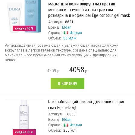
маска для кожи вокруг глаз против
мешков и отечности с экстрактом
розмарина и кофеином Eye contour gel mask
Артикул:
8621
Бренд:
Eldan
скидка 10%
Страна:
Италия
Объем:
50 мл
Антиоксидантная, освежающая и увлажняющая маска для кожи
вокруг глаз в лёгкой гелевой текстуре, создана специально для
максимального проникновения стимулирующих и дренирующих
вещес...
4058
4509
р.
р.
В КОРЗИНУ
Расслабляющий лосьон для кожи вокруг
глаз Eye relaxyl
Артикул:
16060
Бренд:
Eldan
Страна:
Италия
Объем:
250 мл
скидка 10%