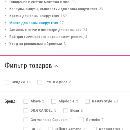
Очищение и снятие макияжа с глаз
33
Капсулы, ампулы, сыворотки для зоны вокруг глаз
38
Кремы для зоны вокруг глаз
169
Маски для зоны вокруг глаз
27
Активные патчи и пластыри для зоны век
24
Всё для химического окрашивания ресниц
4
Уход за ресницами и бровями
3
Фильтр товаров
Скидки
16
Есть в офисе
3
Бренд:
Ahava
2
Algologie
3
Beauty Style
23
DR.GRANDEL
5
Eldan
3
Germaine de Capuccini
1
Gernetic
2
GIGI
3
Juliette Armand
2
Kosmoteros
2