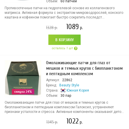
Объем:
60 патчей
Противоотечные патчи на гидрогелевой основе из коллагенового
матрикса. Активная формула с экстрактом микроводорослей, конского
каштана и кофеином помогает быстро сократить последст...
1089
1328
р.
р.
В КОРЗИНУ
осталось 1 шт
Омолаживающие патчи для глаз от
мешков и темных кругов с биопланктоном
и пептидным комплексом
Артикул:
22862
Бренд:
Beauty Style
Страна:
Южная Корея
скидка 24%
Объем:
30 пар
Омолаживающие патчи для глаз от мешков и темных кругов с
биопланктоном и пептидным комплексом Галоксил, устраненяют
признаки усталости и стресса. Активные компоненты оказывают дето...
1022
1345
р.
р.