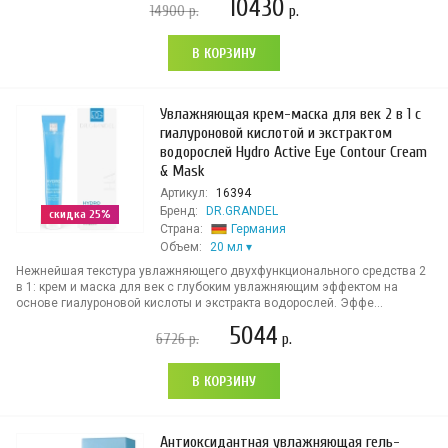
10430
14900
р.
р.
В КОРЗИНУ
Увлажняющая крем-маска для век 2 в 1 с
гиалуроновой кислотой и экстрактом
водорослей Hydro Active Eye Contour Cream
& Mask
Артикул:
16394
Бренд:
DR.GRANDEL
скидка 25%
Страна:
Германия
Объем:
20 мл
Нежнейшая текстура увлажняющего двухфункционального средства 2
в 1: крем и маска для век с глубоким увлажняющим эффектом на
основе гиалуроновой кислоты и экстракта водорослей. Эффе...
5044
6726
р.
р.
В КОРЗИНУ
Антиоксидантная увлажняющая гель-