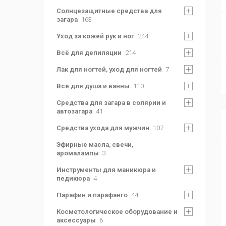
Солнцезащитные средства для
загара
163
Уход за кожей рук и ног
244
Всё для депиляции
214
Лак для ногтей, уход для ногтей
7
Всё для душа и ванны
110
Средства для загара в солярии и
автозагара
41
Средства ухода для мужчин
107
Эфирные масла, свечи,
аромалампы
3
Инструменты для маникюра и
педикюра
4
Парафин и парафанго
44
Косметологическое оборудование и
аксессуары
6