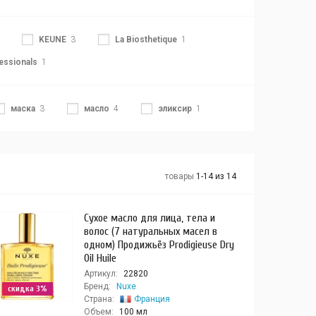
KEUNE
3
La Biosthetique
1
essionals
1
маска
3
масло
4
эликсир
1
товары
1-14 из 14
Сухое масло для лица, тела и
волос (7 натуральных масел в
одном) Продижьёз Prodigieuse Dry
Oil Huile
Артикул:
22820
Бренд:
Nuxe
скидка 3%
Страна:
Франция
Объем:
100 мл