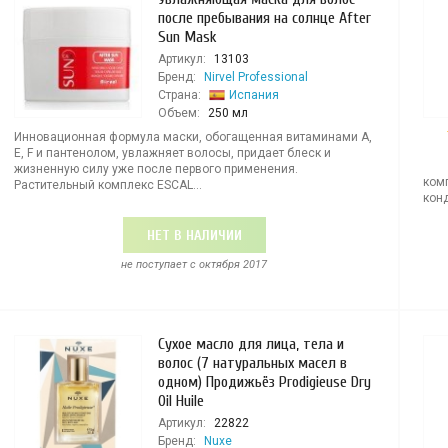
после пребывания на солнце After
Sun Mask
Артикул:
13103
Бренд:
Nirvel Professional
Страна:
Испания
Объем:
250 мл
Инновационная формула маски, обогащенная витаминами A,
E, F и пантенолом, увлажняет волосы, придает блеск и
жизненную силу уже после первого применения.
ком
Растительный комплекс ESCAL...
конд
НЕТ В НАЛИЧИИ
не поступает c октября 2017
Сухое масло для лица, тела и
волос (7 натуральных масел в
одном) Продижьёз Prodigieuse Dry
Oil Huile
Артикул:
22822
Бренд:
Nuxe