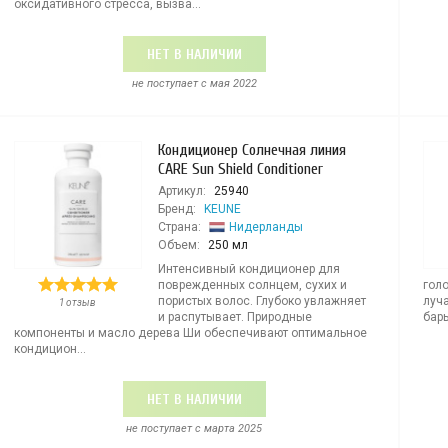
оксидативного стресса, вызва...
НЕТ В НАЛИЧИИ
не поступает c мая 2022
Кондиционер Солнечная линия
CARE Sun Shield Conditioner
Артикул:
25940
Бренд:
KEUNE
Страна:
Нидерланды
Объем:
250 мл
Интенсивный кондиционер для
поврежденных солнцем, сухих и
гол
пористых волос. Глубоко увлажняет
луч
1 отзыв
и распутывает. Природные
барь
компоненты и масло дерева Ши обеспечивают оптимальное
кондицион...
НЕТ В НАЛИЧИИ
не поступает c марта 2025