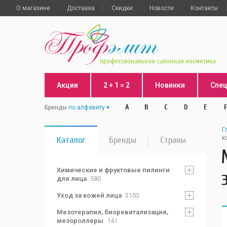
О магазине
Доставка
Скидки
Новости
Контакты
профессиональная салонная косметика
Акции
2 + 1 = 2
Новинки
Спе
A
B
C
D
E
F
Бренды
по алфавиту
Г
к
Каталог
Бренды
Страны
Химические и фруктовые пилинги
для лица
580
Уход за кожей лица
3153
Мезотерапия, биоревитализация,
мезороллеры
141