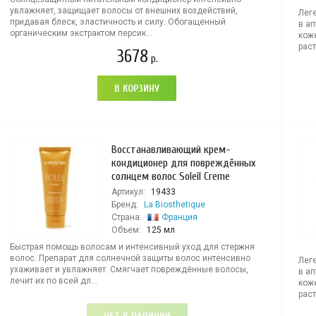
увлажняет, защищает волосы от внешних воздействий,
Лег
придавая блеск, эластичность и силу. Обогащенный
в ап
органическим экстрактом персик...
коже
раст
3678
р.
В КОРЗИНУ
Восстанавливающий крем-
кондиционер для повреждённых
солнцем волос Soleil Creme
Артикул:
19433
Бренд:
La Biosthetique
Страна:
Франция
Объем:
125 мл
Быстрая помощь волосам и интенсивный уход для стержня
волос. Препарат для солнечной защиты волос интенсивно
Лег
ухаживает и увлажняет. Смягчает повреждённые волосы,
в ап
лечит их по всей дл...
коже
раст