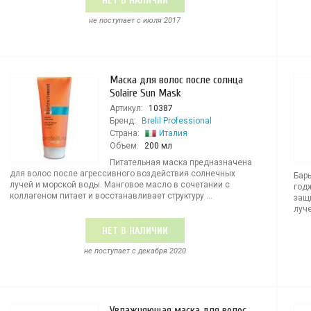
НЕТ В НАЛИЧИИ
не поступает c июля 2017
Маска для волос после солнца
Solaire Sun Mask
Артикул:
10387
Бренд:
Brelil Professional
Страна:
Италия
Объем:
200 мл
Питательная маска предназначена
для волос после агрессивного воздействия солнечных
Бар
лучей и морской воды. Манговое масло в сочетании с
год
коллагеном питает и восстанавливает структуру ...
защ
луче
НЕТ В НАЛИЧИИ
не поступает c декабря 2020
Увлажняющая маска для волос