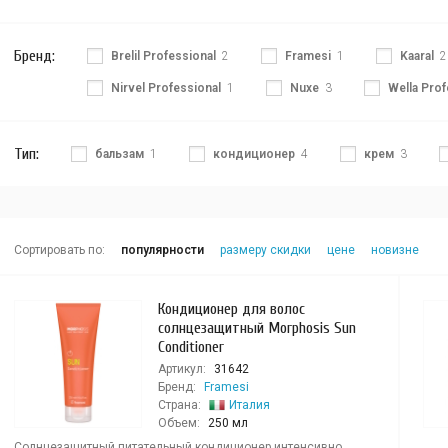
Бренд:
Brelil Professional
2
Framesi
1
Kaaral
2
Nirvel Professional
1
Nuxe
3
Wella Prof
Тип:
бальзам
1
кондиционер
4
крем
3
Сортировать по:
популярности
размеру скидки
цене
новизне
Кондиционер для волос
солнцезащитный Morphosis Sun
Conditioner
Артикул:
31642
Бренд:
Framesi
Страна:
Италия
Объем:
250 мл
Солнцезащитный питательный кондиционер интенсивно