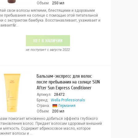
Объем:
250 мл
лай свои волосы мягкими, блестящими и здоровыми
ле пребывания на солнце с помощью этой питательной
ки с экстрактом бамбука. Восстанавливает, ухаживает и
аивает&r...
НЕТ В НАЛИЧИИ
не поступает c августа 2022
Бальзам-экспресс для волос
после пребывания на солнце SUN
After Sun Express Conditioner
Артикул:
28472
Бренд:
Wella Professionals
Страна:
Германия
Объем:
200 мл
ьзам помогает мгновенно добиться эффекта глубокого
становления волос. Придает волосам здоровый внешний
и мягкость. Содержит абрикосовое масло, которое
жняет волосы и ...