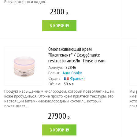
Результативно и надол...
2300
р.
В КОРЗИНУ
Омолаживающий крем
"Оксигенант" / L`oxygénante
restructurante/In-Tense cream
Артикул:
32346
Бренд:
Aura Chake
Страна:
Франция
Объем:
50 мл
Продукт насыщенным кислородом, который позволяет нашей
Мы 
коже пробудиться. Это не просто крем приятной текстуры, это
име
настоящий витаминно-кислородный коктейль, который
кот
показывает ...
прид
27900
р.
В КОРЗИНУ