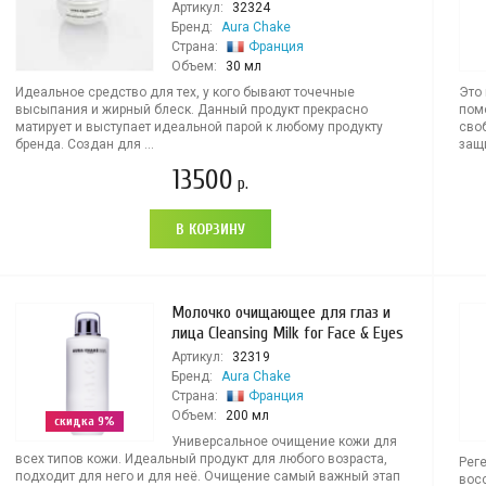
Артикул:
32324
Бренд:
Aura Chake
Страна:
Франция
Объем:
30 мл
Идеальное средство для тех, у кого бывают точечные
Это
высыпания и жирный блеск. Данный продукт прекрасно
пом
матирует и выступает идеальной парой к любому продукту
сво
бренда. Создан для ...
защ
13500
р.
В КОРЗИНУ
Молочко очищающее для глаз и
лица Cleansing Milk for Face & Eyes
Артикул:
32319
Бренд:
Aura Chake
Страна:
Франция
Объем:
200 мл
скидка 9%
Универсальное очищение кожи для
всех типов кожи. Идеальный продукт для любого возраста,
Рег
подходит для него и для неё. Очищение самый важный этап
вос