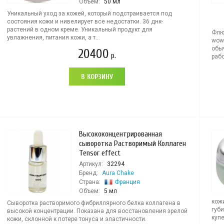
Объем:
50 мл
Уникальный уход за кожей, который подстраивается под
состояния кожи и нивелирует все недостатки. 36 днк-
растений в одном креме. Уникальный продукт для
Флю
увлажнения, питания кожи, а т...
wow
обы
20400
р.
рабо
В КОРЗИНУ
Высококонцентрированная
сыворотка Растворимый Коллаген
Tensor effect
Артикул:
32294
Бренд:
Aura Chake
Страна:
Франция
Объем:
5 мл
кож
Сыворотка растворимого фибриллярного белка коллагена в
губ
высокой концентрации. Показана для восстановления зрелой
купе
кожи, склонной к потере тонуса и эластичности.