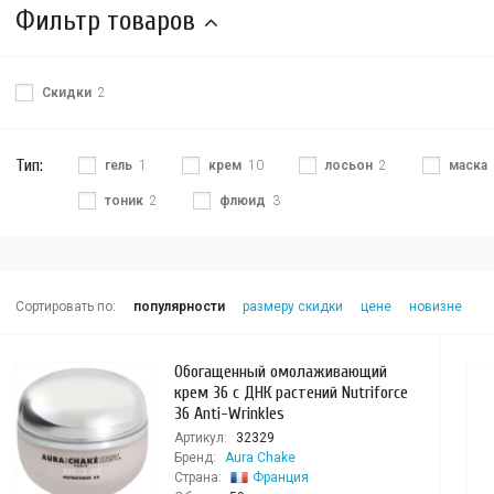
Фильтр товаров
Скидки
2
Тип:
гель
1
крем
10
лосьон
2
маска
тоник
2
флюид
3
Сортировать по:
популярности
размеру скидки
цене
новизне
Обогащенный омолаживающий
крем 36 c ДНК растений Nutriforce
36 Anti-Wrinkles
Артикул:
32329
Бренд:
Aura Chake
Страна:
Франция