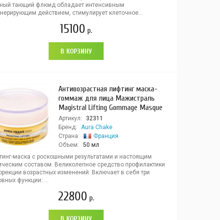
ный тающий флюид обладает интенсивным
енерирующим действием, стимулирует клеточное...
15100
р.
В КОРЗИНУ
Антивозрастная лифтинг маска-
гоммаж для лица Мажистраль
Magistral Lifting Gommage Masque
Артикул:
32311
Бренд:
Aura Chake
Страна:
Франция
Объем:
50 мл
тинг-маска с роскошными результатами и настоящим
ическим составом. Великолепное средство профилактики
ррекции возрастных изменений. Включает в себя три
вных функции: ...
22800
р.
В КОРЗИНУ