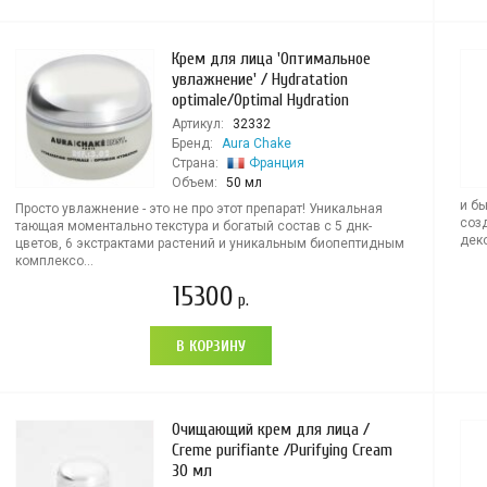
Крем для лица 'Оптимальное
увлажнение' / Hydratation
optimale/Optimal Hydration
Артикул:
32332
Бренд:
Aura Chake
Страна:
Франция
Объем:
50 мл
и б
Просто увлажнение - это не про этот препарат! Уникальная
созд
тающая моментально текстура и богатый состав с 5 днк-
деко
цветов, 6 экстрактами растений и уникальным биопептидным
комплексо...
15300
р.
В КОРЗИНУ
Очищающий крем для лица /
Creme purifiante /Purifying Cream
30 мл