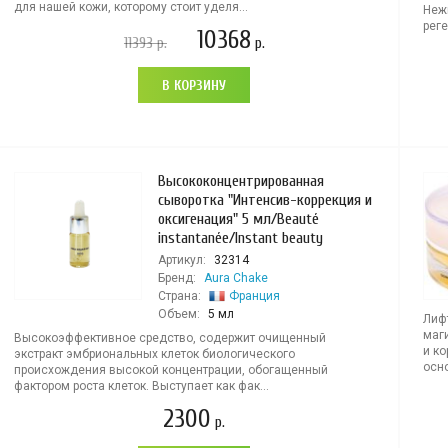
для нашей кожи, которому стоит уделя...
Неж
рег
10368
11393
р.
р.
В КОРЗИНУ
Высококонцентрированная
сыворотка "Интенсив-коррекция и
оксигенация" 5 мл/Beauté
instantanée/Instant beauty
Артикул:
32314
Бренд:
Aura Chake
Страна:
Франция
Объем:
5 мл
Лиф
маг
Высокоэффективное средство, содержит очищенный
и ко
экстракт эмбриональных клеток биологического
осно
происхождения высокой концентрации, обогащенный
фактором роста клеток. Выступает как фак...
2300
р.