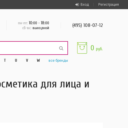
Вход
Регистрация
10
18
пн-пт:
:00 -
:00
(495) 108-07-12
сб-вс:
выходной
0
руб.
T
U
V
W
все
бренды
осметика для лица и