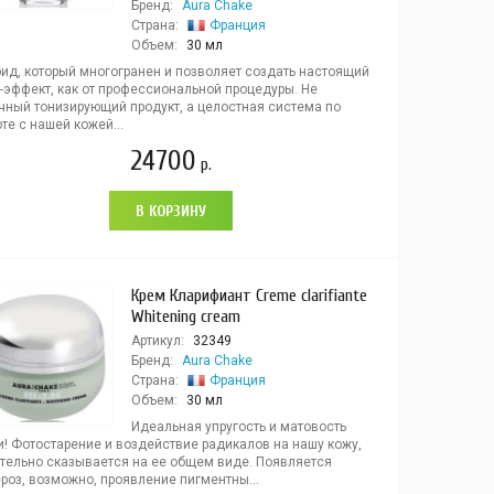
Бренд:
Aura Chake
Страна:
Франция
Объем:
30 мл
ид, который многогранен и позволяет создать настоящий
-эффект, как от профессиональной процедуры. Не
чный тонизирующий продукт, а целостная система по
те с нашей кожей...
24700
р.
В КОРЗИНУ
Крем Кларифиант Creme clarifiante
Whitening cream
Артикул:
32349
Бренд:
Aura Chake
Страна:
Франция
Объем:
30 мл
Идеальная упругость и матовость
и! Фотостарение и воздействие радикалов на нашу кожу,
ительно сказывается на ее общем виде. Появляется
роз, возможно, проявление пигментны...