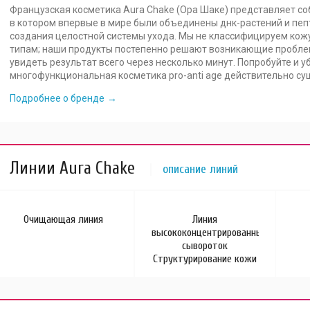
Французская косметика Aura Chake (Ора Шаке) представляет со
в котором впервые в мире были объединены днк-растений и пе
создания целостной системы ухода. Мы не классифицируем кожу
типам; наши продукты постепенно решают возникающие пробле
увидеть результат всего через несколько минут. Попробуйте и у
многофункциональная косметика pro-anti age действительно су
Подробнее о бренде
Линии Aura Chake
описание линий
Очищающая линия
Линия
высококонцентрированных
сывороток
Структурирование кожи