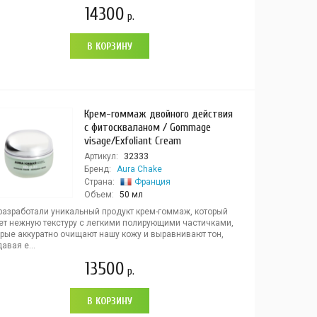
14300
р.
В КОРЗИНУ
Крем-гоммаж двойного действия
с фитоскваланом / Gommage
visage/Exfoliant Cream
Артикул:
32333
Бренд:
Aura Chake
Страна:
Франция
Объем:
50 мл
разработали уникальный продукт крем-гоммаж, который
ет нежную текстуру с легкими полирующими частичками,
орые аккуратно очищают нашу кожу и выравнивают тон,
авая е...
13500
р.
В КОРЗИНУ