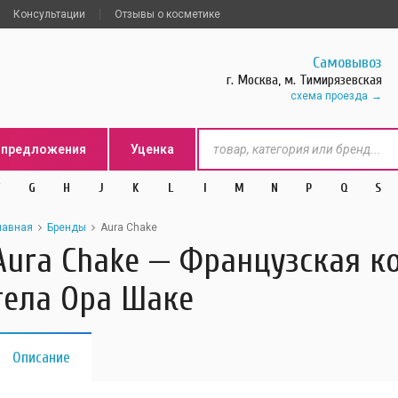
Консультации
Отзывы о косметике
Самовывоз
г. Москва, м. Тимирязевская
схема проезда
цпредложения
Уценка
G
H
J
K
L
l
M
N
P
Q
S
лавная
Бренды
Aura Chake
Aura Chake — Французская к
тела Ора Шаке
Описание