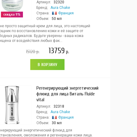
Артикул:
32320
Бренд:
Aura Chake
Страна:
Франция
скидка 9%
Объем:
50 мл
 не просто защитный крем для лица, это настоящий
ощник по восстановлению кожи и её защите от
бодных радикалов. Будьте уверены - ваша кожа
ищена от воздействия любых фак...
13759
15120
р.
р.
В КОРЗИНУ
Регенерирующий энергетический
флюид для лица Виталь Fluide
vital
Артикул:
32318
Бренд:
Aura Chake
Страна:
Франция
Объем:
30 мл
енерирующий энергетический флюид для
становления, омоложения и регенерации кожи лица.