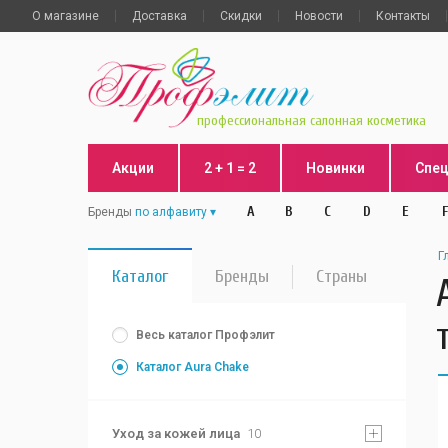
О магазине
Доставка
Скидки
Новости
Контакты
профессиональная салонная косметика
Акции
2 + 1 = 2
Новинки
Спе
A
B
C
D
E
F
Бренды
по алфавиту
Г
Каталог
Бренды
Страны
Весь каталог Профэлит
Каталог Aura Chake
Уход за кожей лица
10