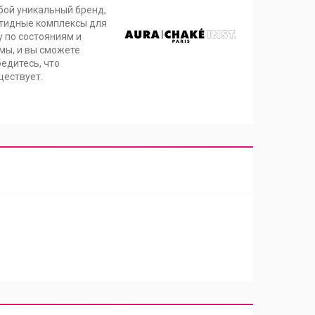
бой уникальный бренд,
птидные комплексы для
 по состояниям и
мы, и вы сможете
бедитесь, что
ществует.