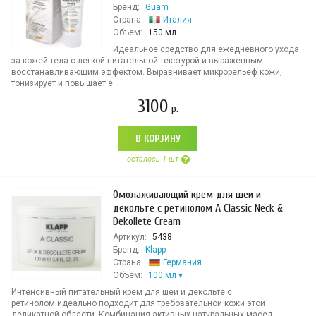
Бренд:
Guam
Страна:
Италия
Объем:
150 мл
Идеальное средство для ежедневного ухода
за кожей тела с легкой питательной текстурой и выраженным
восстанавливающим эффектом. Выравнивает микрорельеф кожи,
тонизирует и повышает е...
3100
р.
В КОРЗИНУ
осталось 1 шт
Омолаживающий крем для шеи и
декольте с ретинолом A Classic Neck &
Dekollete Cream
Артикул:
5438
Бренд:
Klapp
Страна:
Германия
Объем:
100 мл
Интенсивный питательный крем для шеи и декольте с
ретинолом идеально подходит для требовательной кожи этой
деликатной области. Комбинация активных натуральных масел