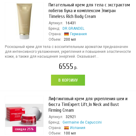
Питательный крем для тела с экстрактом
побегов бука и комплексом Эпигран
Timeless Rich Body Cream
Артикул:
16431
Бренд:
DR.GRANDEL
Страна:
Германия
Объем:
200 мл
Роскошный крем для тела с восхитительным ароматом предназначен
для интенсивного увлажнения, укрепления и повышения эластичности
кожи, а также для насыщения энергией. Оказывает...
6555
р.
В КОРЗИНУ
Лифтинговый крем для укрепления шеи и
бюста TimExpert Lift_In Neck and Bust
Firming Cream
Артикул:
32921
Бренд:
Germaine de Capuccini
Страна:
Испания
скидка 25%
Объем:
100 мл