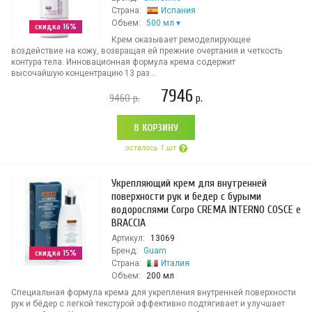
Страна:
Испания
Объем:
500 мл
скидка 16%
Крем оказывает ремоделирующее
воздействие на кожу, возвращая ей прежние очертания и четкость
контура тела. Инновационная формула крема содержит
высочайшую концентрацию 13 раз...
7946
9460
р.
р.
В КОРЗИНУ
осталось 1 шт
Укрепляющий крем для внутренней
поверхности рук и бедер с бурыми
водорослями Corpo CREMA INTERNO COSCE e
BRACCIA
Артикул:
13069
Бренд:
Guam
скидка 15%
Страна:
Италия
Объем:
200 мл
Специальная формула крема для укрепления внутренней поверхности
рук и бёдер с легкой текстурой эффективно подтягивает и улучшает