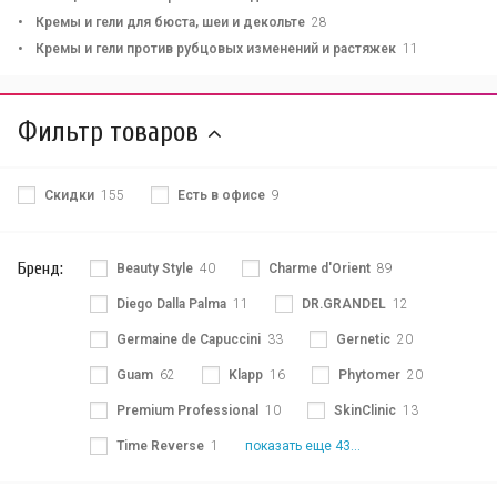
Кремы и гели для бюста, шеи и декольте
28
Кремы и гели против рубцовых изменений и растяжек
11
Фильтр товаров
Скидки
155
Есть в офисе
9
Бренд:
Beauty Style
40
Charme d'Orient
89
Diego Dalla Palma
11
DR.GRANDEL
12
Germaine de Capuccini
33
Gernetic
20
Guam
62
Klapp
16
Phytomer
20
Premium Professional
10
SkinClinic
13
Time Reverse
1
показать еще 43...