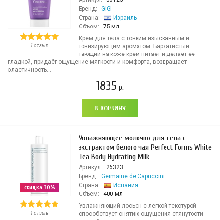
Артикул:
30123
Бренд:
GIGI
Страна:
Израиль
Объем:
75 мл
Крем для тела с тонким изысканным и
1 отзыв
тонизирующим ароматом. Бархатистый
тающий на коже крем питает и делает её
гладкой, придаёт ощущение мягкости и комфорта, возвращает
эластичность...
1835
р.
В КОРЗИНУ
Увлажняющее молочко для тела с
экстрактом белого чая Perfect Forms White
Tea Body Hydrating Milk
Артикул:
26323
Бренд:
Germaine de Capuccini
Страна:
Испания
скидка 30%
Объем:
400 мл
Увлажняющий лосьон с легкой текстурой
1 отзыв
способствует снятию ощущения стянутости