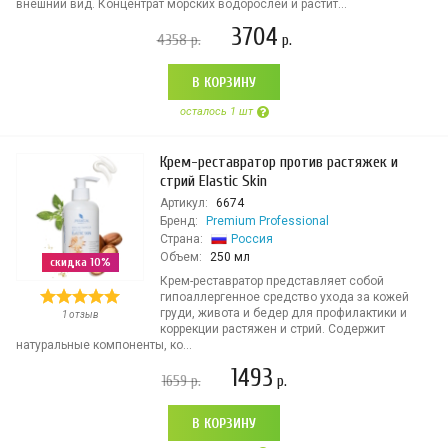
внешний вид. Концентрат морских водорослей и растит...
3704
4358
р.
р.
В КОРЗИНУ
осталось 1 шт
Крем-реставратор против растяжек и
стрий Elastic Skin
Артикул:
6674
Бренд:
Premium Professional
Страна:
Россия
Объем:
250 мл
скидка 10%
Крем-реставратор представляет собой
гипоаллергенное средство ухода за кожей
груди, живота и бедер для профилактики и
1 отзыв
коррекции растяжен и стрий. Содержит
натуральные компоненты, ко...
1493
1659
р.
р.
В КОРЗИНУ