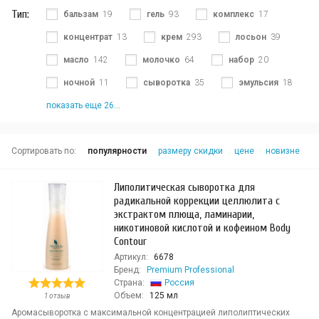
Тип:
бальзам
19
гель
93
комплекс
17
концентрат
13
крем
293
лосьон
39
масло
142
молочко
64
набор
20
ночной
11
сыворотка
35
эмульсия
18
показать еще 26...
Сортировать по:
популярности
размеру скидки
цене
новизне
Липолитическая сыворотка для
радикальной коррекции целлюлита с
экстрактом плюща, ламинарии,
никотиновой кислотой и кофеином Body
Contour
Артикул:
6678
Бренд:
Premium Professional
Страна:
Россия
Объем:
125 мл
1 отзыв
Аромасыворотка с максимальной концентрацией липолиптических