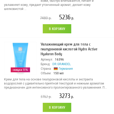
кожи, быстро впитывается, питает и
увлажняет кожу, придает утонченный аромат, делает кожу
шелковистой ...
5236
7480
р.
р.
В КОРЗИНУ
Увлажняющий крем для тела с
гиалуроновой кислотой Hydro Active
Hyaluron Body
Артикул:
16396
Бренд:
DR.GRANDEL
Страна:
Германия
скидка 13%
Объем:
150 мл
Крем для тела на основе гиалуроновой кислоты и экстракта
водорослей с удивительно приятной текстурой и нежным ароматом
предназначен для интенсивного пролонгированного увлажнения. П...
3273
3762
р.
р.
В КОРЗИНУ