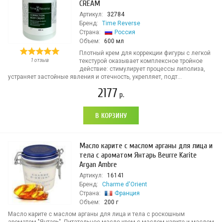
CREAM
Артикул:
32784
Бренд:
Time Reverse
Страна:
Россия
Объем:
600 мл
Плотный крем для коррекции фигуры с легкой
1 отзыв
текстурой оказывает комплексное тройное
действие: стимулирует процессы липолиза,
устраняет застойные явления и отечность, укрепляет, подт...
2177
р.
В КОРЗИНУ
Масло карите с маслом арганы для лица и
тела с ароматом Янтарь Beurre Karite
Argan Ambre
Артикул:
16141
Бренд:
Charme d'Orient
Страна:
Франция
Объем:
200 г
Масло карите с маслом арганы для лица и тела с роскошным