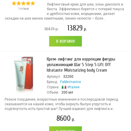
Лифтинговый крем для шеи, зоны декольте и
1 отзыв
бюста. Эффективно борется с потерей тонуса
и дряблостью кожи, морщинами, делает
складки на шее менее заметными, линию челюсти – боле...
13829
18439
р.
р.
В КОРЗИНУ
Крем-лифтинг для коррекции фигуры
увлажняющий Шаг 5 Step 5 Lift Off
Idratante Moisturizing body Cream
Артикул:
32200
Бренд:
Fabbrimarine
Страна:
Италия
Объем:
200 мл
Резкое похудение, возрастные изменения и послеродовой период
сказываются на нашей коже, чтобы вернуть былую упругость и
подтянутость есть простой шаг! Лучший вариант для лифтинга и...
8600
р.