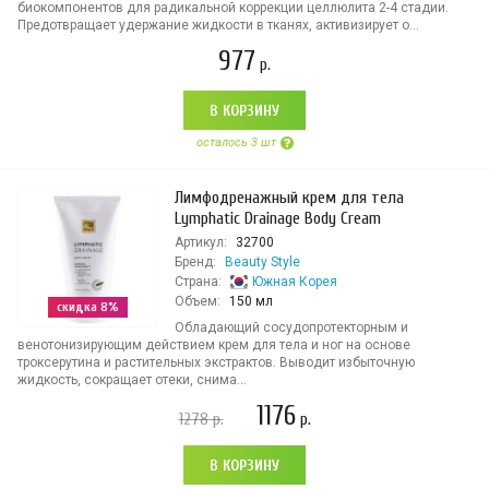
биокомпонентов для радикальной коррекции целлюлита 2-4 стадии.
Предотвращает удержание жидкости в тканях, активизирует о...
977
р.
В КОРЗИНУ
осталось 3 шт
Лимфодренажный крем для тела
Lymphatic Drainage Body Cream
Артикул:
32700
Бренд:
Beauty Style
Страна:
Южная Корея
Объем:
150 мл
скидка 8%
Обладающий сосудопротекторным и
венотонизирующим действием крем для тела и ног на основе
троксерутина и растительных экстрактов. Выводит избыточную
жидкость, сокращает отеки, снима...
1176
1278
р.
р.
В КОРЗИНУ