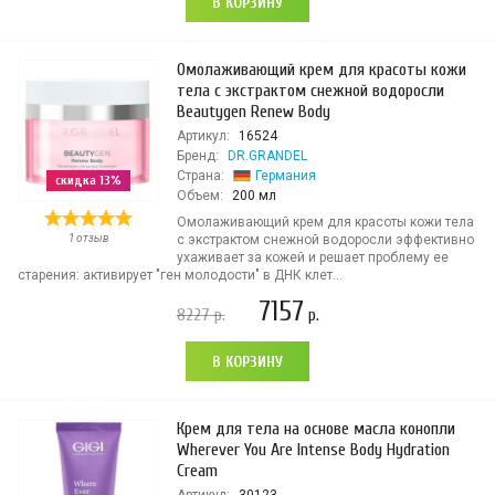
В КОРЗИНУ
Омолаживающий крем для красоты кожи
тела с экстрактом снежной водоросли
Beautygen Renew Body
Артикул:
16524
Бренд:
DR.GRANDEL
Страна:
Германия
скидка 13%
Объем:
200 мл
Омолаживающий крем для красоты кожи тела
1 отзыв
с экстрактом снежной водоросли эффективно
ухаживает за кожей и решает проблему ее
старения: активирует "ген молодости" в ДНК клет...
7157
8227
р.
р.
В КОРЗИНУ
Крем для тела на основе масла конопли
Wherever You Are Intense Body Hydration
Cream