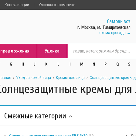
Консультации
Отзывы о косметике
Самовывоз
г. Москва, м. Тимирязевская
схема проезда
цпредложения
Уценка
G
H
J
K
L
l
M
N
P
Q
S
лавная
Уход за кожей лица
Кремы для лица
Солнцезащитные кремы дл
Солнцезащитные кремы для 
Смежные категории
Солнцезащитные кремы для лица SPF 5-20
56
Со