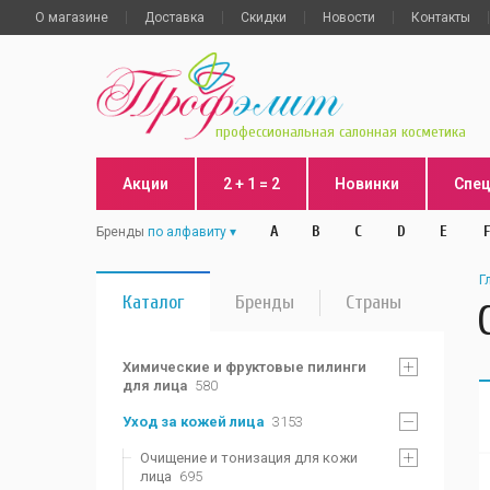
О магазине
Доставка
Скидки
Новости
Контакты
профессиональная салонная косметика
Акции
2 + 1 = 2
Новинки
Спе
A
B
C
D
E
F
Бренды
по алфавиту
Г
Каталог
Бренды
Страны
Химические и фруктовые пилинги
для лица
580
Уход за кожей лица
3153
Очищение и тонизация для кожи
лица
695