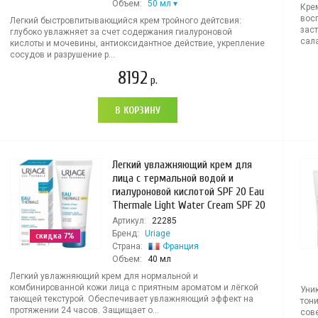
Объем:
50 мл
Кре
вос
Легкий быстровпитывающийся крем тройного дейтсвия:
заст
глубоко увлажняет за счет содержания гиалуроновой
сала
кислоты и мочевины, антиоксидантное действие, укрепление
сосудов и разрушение р...
8192
р.
В КОРЗИНУ
Легкий увлажняющий крем для
лица с термальной водой и
гиалуроновой кислотой SPF 20 Eau
Thermale Light Water Cream SPF 20
Артикул:
22285
Бренд:
Uriage
скидка 7%
Страна:
Франция
Объем:
40 мл
Легкий увлажняющий крем для нормальной и
комбинированной кожи лица с приятным ароматом и лёгкой
Уни
тающей текстурой. Обеспечивает увлажняющий эффект на
тон
протяжении 24 часов. Защищает о...
сов