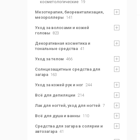
косметологические
19
Мезотерапия, биоревитализация,
мезороллеры
141
Уход за волосами и кожей
головы
823
Декоративная косметика и
тональные средства
41
Уход за телом
466
Солнцезащитные средства для
загара
163
Уход за кожей рук и ног
244
Всё для депиляции
214
Лак для ногтей, уход для ногтей
7
Всё для душа и ванны
110
Средства для загара в солярии и
автозагара
41