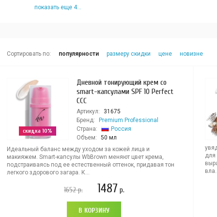
показать еще 4...
Сортировать по:
популярности
размеру скидки
цене
новизне
Дневной тонирующий крем со
smart-капсулами SPF 10 Perfect
CCC
Артикул:
31675
Бренд:
Premium Professional
Страна:
Россия
скидка 10%
Объем:
50 мл
увя
Идеальный баланс между уходом за кожей лица и
для
макияжем. Smart-капсулы WbBrown меняют цвет крема,
выр
подстраиваясь под ее естественный оттенок, придавая тон
вла..
легкого здорового загара. К...
1487
1652
р.
р.
В КОРЗИНУ