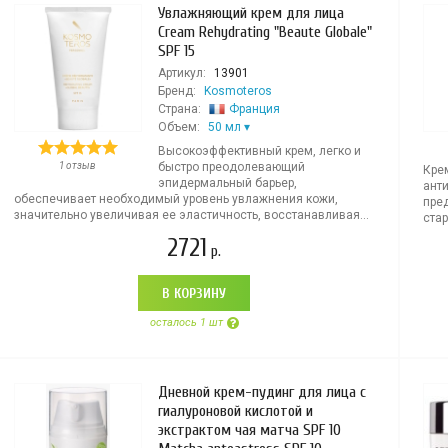
Увлажняющий крем для лица
Cream Rehydrating "Beaute Globale"
SPF 15
Артикул:
13901
Бренд:
Kosmoteros
Страна:
Франция
Объем:
50 мл
Высокоэффективный крем, легко и
1 отзыв
быстро преодолевающий
Кре
эпидермальный барьер,
ант
обеспечивает необходимый уровень увлажнения кожи,
пре
значительно увеличивая ее эластичность, восстанавливая...
стар
2721
р.
В КОРЗИНУ
осталось 1 шт
Дневной крем-пудинг для лица с
гиалуроновой кислотой и
экстрактом чая матча SPF 10