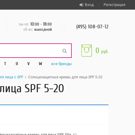
Вход
Регистрация
10
18
пн-пт:
:00 -
:00
(495) 108-07-12
сб-вс:
выходной
0
руб.
T
U
V
W
все
бренды
я лица с SPF
Солнцезащитные кремы для лица SPF 5-20
лица SPF 5-20
лнцезащитные кремы для лица SPF 50+
61