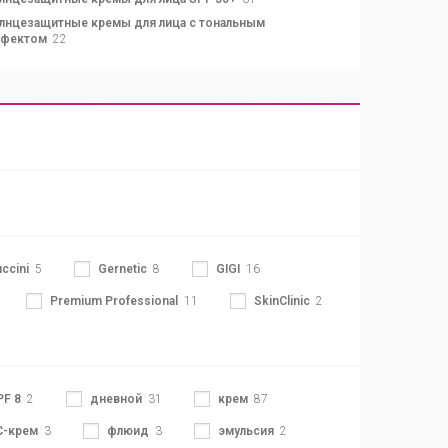
лнцезащитные кремы для лица c тональным
фектом
22
ccini
5
Gernetic
8
GIGI
16
Premium Professional
11
SkinClinic
2
PF 8
2
дневной
31
крем
87
С-крем
3
флюид
3
эмульсия
2