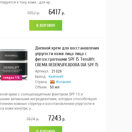
тируется к тону кожи - для кр...
6417
7052
р.
р.
В КОРЗИНУ
Дневной крем для восстановления
упругости кожи лица лица с
фитоэстрогенами SPF 15 Tensilift
CREMA REDENSIFICADORA DIA SPF 15
Артикул:
21326
Бренд:
Keenwell
скидка 5%
Страна:
Испания
Объем:
50 мл
вной крем с солнцезащитным фактором SPF 15 и
ными активными ингредиентами, которые способствуют
еплению кожных структур и восстановлению упругости и
са кожи изнутри, у...
7243
7624
р.
р.
В КОРЗИНУ