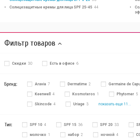
Солнцезащитные кремы для лица SPF 25-45
44
Со
эф
Фильтр товаров
Скидки
30
Есть в офисе
6
Бренд:
Aravia
7
Dermatime
2
Germaine de Capu
Keenwell
4
Kosmoteros
1
Phytomer
5
Skincode
4
Uriage
3
показать еще 11...
Тип:
SPF 10
4
SPF 15
36
SPF 20
33
S
молочко
1
набор
2
ночной
4
С