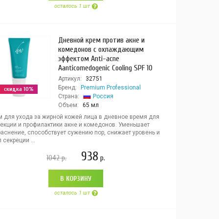
осталось 1 шт
Дневной крем против акне и
комедонов с охлаждающим
эффектом Anti-acne
Aanticomedogenic Cooling SPF 10
Артикул:
32751
Бренд:
Premium Professional
скидка 10%
Страна:
Россия
Объем:
65 мл
м для ухода за жирной кожей лица в дневное время для
рекции и профилактики акне и комедонов. Уменьшает
раснение, способствует сужению пор, снижает уровень и
 секреции ...
938
1042
р.
р.
В КОРЗИНУ
осталось 1 шт