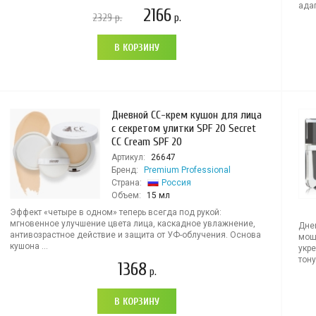
адап
2166
2329
р.
р.
В КОРЗИНУ
Дневной CC-крем кушон для лица
с секретом улитки SPF 20 Secret
CC Cream SPF 20
Артикул:
26647
Бренд:
Premium Professional
Страна:
Россия
Объем:
15 мл
Эффект «четыре в одном» теперь всегда под рукой:
мгновенное улучшение цвета лица, каскадное увлажнение,
Дне
антивозрастное действие и защита от УФ-облучения. Основа
мощ
кушона ...
укр
тону
1368
р.
В КОРЗИНУ