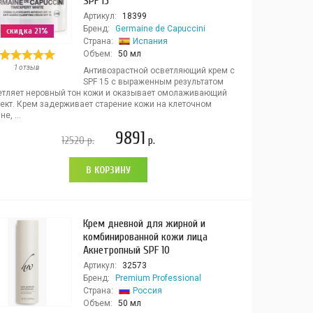
SPF 15
Артикул:
18399
Бренд:
Germaine de Capuccini
скидка 21%
Страна:
Испания
Объем:
50 мл
1 отзыв
Антивозрастной осветляющий крем с
SPF 15 с выраженным результатом
етляет неровный тон кожи и оказывает омолаживающий
ект. Крем задерживает старение кожи на клеточном
е, ...
9891
12520
р.
р.
В КОРЗИНУ
Крем дневной для жирной и
комбинированной кожи лица
Акнетропный SPF 10
Артикул:
32573
Бренд:
Premium Professional
Страна:
Россия
Объем:
50 мл