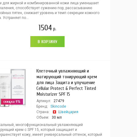
м для жирной и комбинированной кожи лица уменьшает
паления, способствует сужению пор, рассасыванию
ойных пятен, снижает уровень и темп секреции кожного
. Устраняет по...
1504
р.
В КОРЗИНУ
Клеточный увлажняющий и
матирующий тонирующий крем
для лица Защита и улучшение
Cellular Protect & Perfect Tinted
Moisturizer SPF 15
Артикул:
27479
скидка 9%
Бренд:
Skincode
Страна:
Швейцария
Объем:
30 мл
кальный, многофункциональный увлажняющий
ирующий крем с SPF 15, который защищает и
ершенствует кожу, имеет универсальный оттенок, который