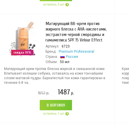
осталось 2 шт
Матирующий BB-крем против
жирного блеска с AHA-кислотами,
экстрактом черной смородины и
гамамелиса SPF 15 Velour Effect
Артикул:
6723
Бренд:
Premium Professional
скидка 10%
Страна:
Россия
Объем:
50 мл
Матирующий крем против блеска жирной и смешанной кожи.
Кре
Впитывает излишки себума, оставаясь на коже тончайшим
кор
слоем матовой пудры. Бархатистый тон кожи гарантирован в
пок
течение 6-8 ча...
темп
1487
1652
р.
р.
В КОРЗИНУ
осталось 1 шт