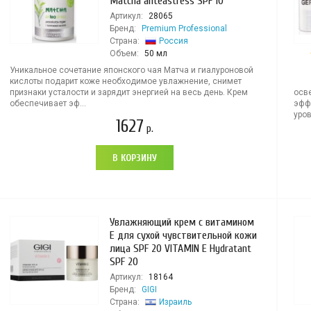
Matcha anteastress SPF 10
Артикул:
28065
Бренд:
Premium Professional
Страна:
Россия
Объем:
50 мл
Уникальное сочетание японского чая Матча и гиалуроновой
кислоты подарит коже необходимое увлажнение, снимет
признаки усталости и зарядит энергией на весь день. Крем
осв
обеспечивает эф...
эфф
уровн
1627
р.
В КОРЗИНУ
Увлажняющий крем с витамином
Е для сухой чувствительной кожи
лица SPF 20 VITAMIN E Hydratant
SPF 20
Артикул:
18164
Бренд:
GIGI
Страна:
Израиль