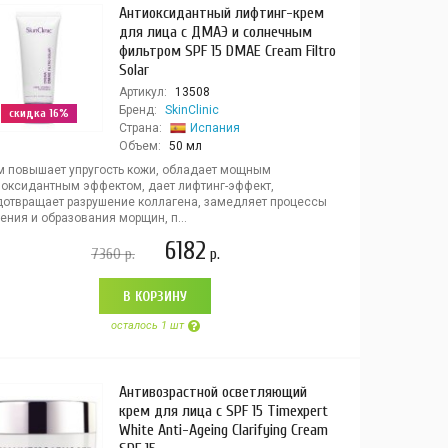
Антиоксидантный лифтинг-крем
для лица с ДМАЭ и солнечным
фильтром SPF 15 DMAE Cream Filtro
Solar
Артикул:
13508
Бренд:
SkinClinic
скидка 16%
Страна:
Испания
Объем:
50 мл
м повышает упругость кожи, обладает мощным
иоксидантным эффектом, дает лифтинг-эффект,
дотвращает разрушение коллагена, замедляет процессы
ения и образования морщин, п...
6182
7360
р.
р.
В КОРЗИНУ
осталось 1 шт
Антивозрастной осветляющий
крем для лица с SPF 15 Timexpert
White Anti-Ageing Clarifying Cream