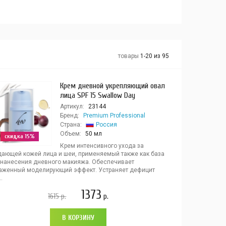
товары
1-20 из 95
Крем дневной укрепляющий овал
лица SPF 15 Swallow Day
Артикул:
23144
Бренд:
Premium Professional
Страна:
Россия
Объем:
50 мл
скидка 15%
Крем интенсивного ухода за
дающей кожей лица и шеи, применяемый также как база
 нанесения дневного макияжа. Обеспечивает
аженный моделирующий эффект. Устраняет дефицит
.
1373
1615
р.
р.
В КОРЗИНУ