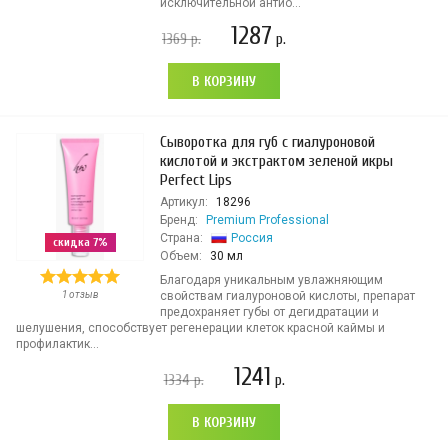
исключительной антио...
1287
1369
р.
р.
В КОРЗИНУ
Сыворотка для губ с гиалуроновой
кислотой и экстрактом зеленой икры
Perfect Lips
Артикул:
18296
Бренд:
Premium Professional
Страна:
Россия
скидка 7%
Объем:
30 мл
Благодаря уникальным увлажняющим
1 отзыв
свойствам гиалуроновой кислоты, препарат
предохраняет губы от дегидратации и
шелушения, способствует регенерации клеток красной каймы и
профилактик...
1241
1334
р.
р.
В КОРЗИНУ