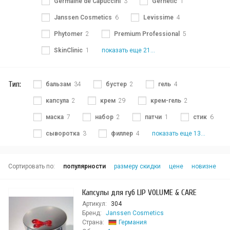
Germaine de Capuccini
3
Gernetic
1
Janssen Cosmetics
6
Levissime
4
Phytomer
2
Premium Professional
5
SkinClinic
1
показать еще 21...
Тип:
бальзам
34
бустер
2
гель
4
капсула
2
крем
29
крем-гель
2
маска
7
набор
2
патчи
1
стик
6
сыворотка
3
филлер
4
показать еще 13...
Сортировать по:
популярности
размеру скидки
цене
новизне
Капсулы для губ LIP VOLUME & CARE
Артикул:
304
Бренд:
Janssen Cosmetics
Страна:
Германия