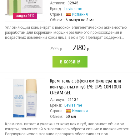
Артикул:
32945
Бренд:
Levissime
Страна:
Испания
скидка 16%
Объем:
6 ампул по 3 мл
Уплотняющий концентрат с высокой эпигенетической активностью
разработан для коррекции морщин различного происхождения и
возрастных изменений кожи лица, век и губ. Препарат содержит...
2180
2595
р.
р.
В КОРЗИНУ
Крем-гель с эффектом филлера для
контура глаз и губ EYE LIPS CONTOUR
CREAM GEL
Артикул:
21134
Бренд:
Levissime
Страна:
Испания
Объем:
50 мл
Крем-гель питает и увлажняет кожу век и губ, наполняет объемом
изнутри, помогает ей мгновенно приобрести сияние и шелковистость.
Регулярное использование препарата обеспечивает пол...