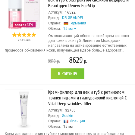
век и губ с экстрактом снежной водоросли
Beautygen Renew Eye&Lip
Артикул:
16522
Бренд:
DR.GRANDEL
Страна:
Германия
скидка 13%
Объем:
15 мл
Омолаживающий обновляющий крем красоты
2 отзыва
для кожи век и губ. Линия ген Молодости
направлена на активирование естественных
процессов обновления кожи, излучающей вдвое больше здоровог...
8629
9918
р.
р.
В КОРЗИНУ
Крем-филлер для век и губ с ретинолом,
трипептидами и гиалуроновой кислотой C
Vital Deep wrinkles filler
Артикул:
32750
Бренд:
Soskin
Страна:
Франция
Объем:
15 мл
Крем для заполнения глубоких морщин специально разработан для