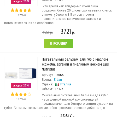
Объем:
15 мл
скидка 20%
В то время как эпидермис кожи лица
содержит более 20 слоев ороговевших клеток,
в коже губ всего 3-5 слоев и очень
1 отзыв
незначительное количество сальных и
потовых желез. Из-за особеннос...
3721
4651
р.
р.
В КОРЗИНУ
Питательный бальзам для губ с маслом
жожоба, аргании и пчелиным воском Lips
Nutriplus
Артикул:
8665
Бренд:
Eldan
Страна:
Италия
скидка 22%
Объем:
15 мл
Уникальный питательный бальзам для губ с
1 отзыв
насыщенной плотной консистенцией
предназначен для быстрого снятия сухости на
губах. Бальзам оказывает лечебно-профилактическое действие, он...
3997