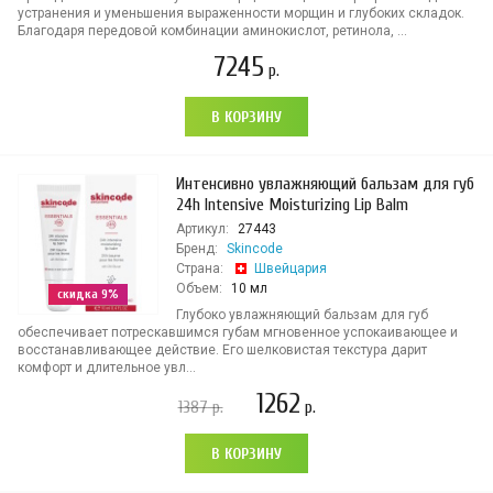
устранения и уменьшения выраженности морщин и глубоких складок.
Благодаря передовой комбинации аминокислот, ретинола, ...
7245
р.
В КОРЗИНУ
Интенсивно увлажняющий бальзам для губ
24h Intensive Moisturizing Lip Balm
Артикул:
27443
Бренд:
Skincode
Страна:
Швейцария
Объем:
10 мл
скидка 9%
Глубоко увлажняющий бальзам для губ
обеспечивает потрескавшимся губам мгновенное успокаивающее и
восстанавливающее действие. Его шелковистая текстура дарит
комфорт и длительное увл...
1262
1387
р.
р.
В КОРЗИНУ