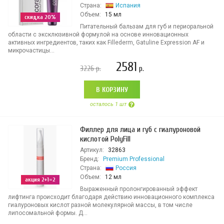
Страна:
Испания
Объем:
15 мл
скидка 20%
Питательный бальзам для губ и периоральной
области с эксклюзивной формулой на основе инновационных
активных ингредиентов, таких как Fillederm, Gatuline Expression AF и
микрочастицы...
2581
3226
р.
р.
В КОРЗИНУ
осталось 1 шт
Филлер для лица и губ с гиалуроновой
кислотой PolyFill
Артикул:
32863
Бренд:
Premium Professional
Страна:
Россия
Объем:
12 мл
акция 2+1=2
Выраженный пролонгированный эффект
лифтинга происходит благодаря действию инновационного комплекса
гиалуроновых кислот разной молекулярной массы, в том числе
липосомальной формы. Д...