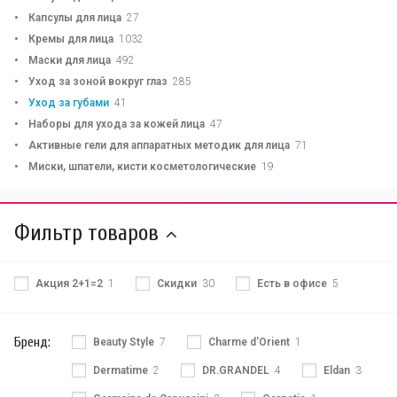
Капсулы для лица
27
Кремы для лица
1032
Маски для лица
492
Уход за зоной вокруг глаз
285
Уход за губами
41
Наборы для ухода за кожей лица
47
Активные гели для аппаратных методик для лица
71
Миски, шпатели, кисти косметологические
19
Фильтр товаров
Акция 2+1=2
1
Скидки
30
Есть в офисе
5
Бренд:
Beauty Style
7
Charme d'Orient
1
Dermatime
2
DR.GRANDEL
4
Eldan
3