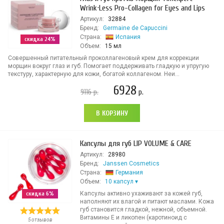
Wrink·Less Pro-Collagen for Eyes and Lips
Артикул:
32884
Бренд:
Germaine de Capuccini
Страна:
Испания
скидка 24%
Объем:
15 мл
Совершенный питательный проколлагеновый крем для коррекции
морщин вокруг глаз и губ. Помогает поддерживать гладкую и упругую
текстуру, характерную для кожи, богатой коллагеном. Неи...
6928
9116
р.
р.
В КОРЗИНУ
Капсулы для губ LIP VOLUME & CARE
Артикул:
28980
Бренд:
Janssen Cosmetics
Страна:
Германия
Объем:
10 капсул
скидка 6%
Капсулы активно ухаживают за кожей губ,
наполняют их влагой и питают маслами. Кожа
губ становится гладкой, нежной, объемной.
Витамины Е и ликопен (каротиноид с
5 отзывов