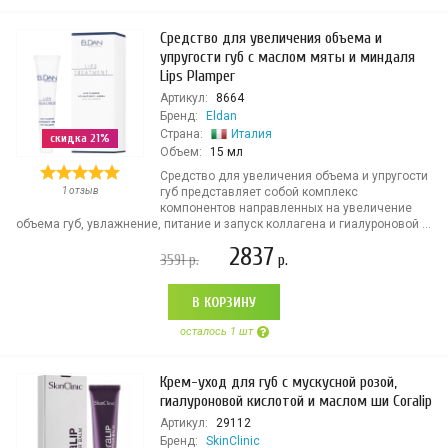
Средство для увеличения объема и
упругости губ с маслом мяты и миндаля
Lips Plamper
Артикул:
8664
Бренд:
Eldan
Страна:
Италия
скидка 21%
Объем:
15 мл
Средство для увеличения объема и упругости
1 отзыв
губ представляет собой комплекс
компонентов направленных на увеличение
объема губ, увлажнение, питание и запуск коллагена и гиалуроновой ...
2837
3591
р.
р.
В КОРЗИНУ
осталось 1 шт
Крем-уход для губ с мускусной розой,
гиалуроновой кислотой и маслом ши Coralip
Артикул:
29112
Бренд:
SkinClinic