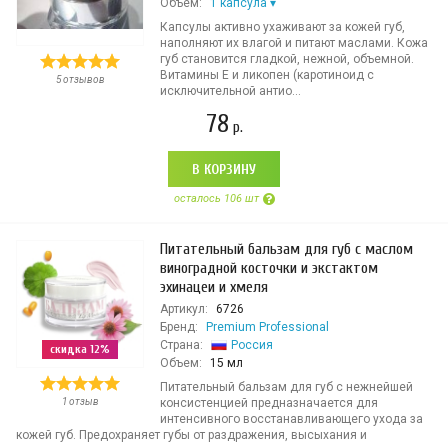
Объем:
1 капсула
Капсулы активно ухаживают за кожей губ,
наполняют их влагой и питают маслами. Кожа
губ становится гладкой, нежной, объемной.
Витамины Е и ликопен (каротиноид с
5 отзывов
исключительной антио...
78
р.
В КОРЗИНУ
осталось 106 шт
Питательный бальзам для губ с маслом
виноградной косточки и экстактом
эхинацеи и хмеля
Артикул:
6726
Бренд:
Premium Professional
Страна:
Россия
скидка 12%
Объем:
15 мл
Питательный бальзам для губ с нежнейшей
1 отзыв
консистенцией предназначается для
интенсивного восстанавливающего ухода за
кожей губ. Предохраняет губы от раздражения, высыхания и