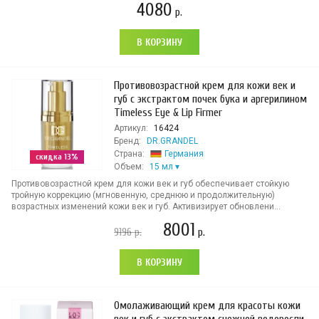
4080
р.
В КОРЗИНУ
Противовозрастной крем для кожи век и
губ с экстрактом почек бука и аргерилином
Timeless Eye & Lip Firmer
Артикул:
16424
Бренд:
DR.GRANDEL
Страна:
Германия
скидка 13%
Объем:
15 мл
Противовозрастной крем для кожи век и губ обеспечивает стойкую
тройную коррекцию (мгновенную, среднюю и продолжительную)
возрастных изменений кожи век и губ. Активизирует обновлени...
8001
9196
р.
р.
В КОРЗИНУ
Омолаживающий крем для красоты кожи