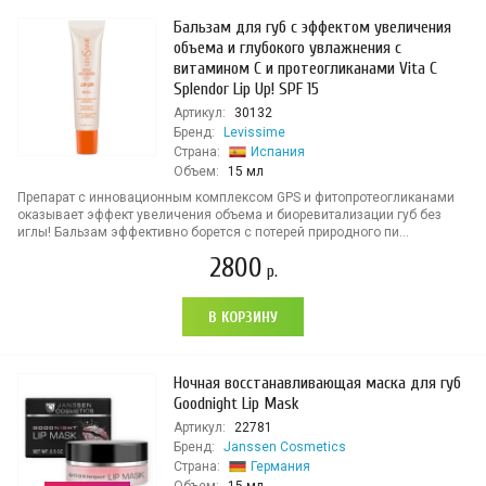
Бальзам для губ с эффектом увеличения
объема и глубокого увлажнения с
витамином С и протеогликанами Vita C
Splendor Lip Up! SPF 15
Артикул:
30132
Бренд:
Levissime
Страна:
Испания
Объем:
15 мл
Препарат с инновационным комплексом GPS и фитопротеогликанами
оказывает эффект увеличения объема и биоревитализации губ без
иглы! Бальзам эффективно борется с потерей природного пи...
2800
р.
В КОРЗИНУ
Ночная восстанавливающая маска для губ
Goodnight Lip Mask
Артикул:
22781
Бренд:
Janssen Cosmetics
Страна:
Германия