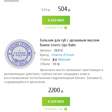
шелушени...
504
573
р.
р.
В КОРЗИНУ
осталось 2 шт
Бальзам для губ с аргановым маслом
Baume Levres Lips Balm
Артикул:
26310
Бренд:
Charme d'Orient
Страна:
Франция
Объем:
10 гр
Аргановое масло оказывает смягчающее и
увлажняющее действие, глубоко питает эпидермис кожи и
восстанавливает естественный гидролипидный баланс. Витамин Е,
содержащийся в аргановом ...
2200
р.
В КОРЗИНУ
осталось 1 шт