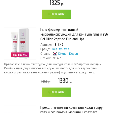
1325
р.
В КОРЗИНУ
Гель филлер пептидный
миорелаксирующий для контура глаз и губ
Gel Filler Peptide Eye and Lips
Артикул:
31846
Бренд:
Beauty Style
Страна:
Южная Корея
скидка 9%
Объем:
30 мл
Препарат с легкой текстурой для контура глаз и губ против морщин.
Комбинация двух миорелаксирующих пептидов и гиалуроновой
кислоты разглаживает кожный рельеф и укрепляет кожу. Гель...
1330
1461
р.
р.
В КОРЗИНУ
Проколлагеновый крем для кожи вокруг
глаз и губ против морщин Timexpert