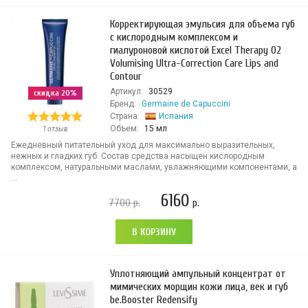
Корректирующая эмульсия для объема губ
с кислородным комплексом и
гиалуроновой кислотой Excel Therapy O2
Volumising Ultra-Correction Care Lips and
Contour
Артикул:
30529
скидка 20%
Бренд:
Germaine de Capuccini
Страна:
Испания
Объем:
15 мл
1 отзыв
Ежедневный питательный уход для максимально выразительных,
нежных и гладких губ. Состав средства насыщен кислородным
комплексом, натуральными маслами, увлажняющими компонентами, а
...
6160
7700
р.
р.
В КОРЗИНУ
Уплотняющий ампульный концентрат от
мимических морщин кожи лица, век и губ
be.Booster Redensify