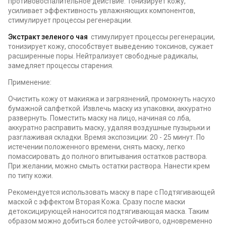
противовоспалительное действие. Тонизирует кожу,
усиливает эффективность увлажняющих компонентов,
стимулирует процессы регенерации.
Экстракт зеленого чая
стимулирует процессы регенерации,
тонизирует кожу, способствует выведению токсинов, сужает
расширенные поры. Нейтрализует свободные радикалы,
замедляет процессы старения.
Применение:
Очистить кожу от макияжа и загрязнений, промокнуть насухо
бумажной салфеткой. Извлечь маску из упаковки, аккуратно
развернуть. Поместить маску на лицо, начиная со лба,
аккуратно расправить маску, удаляя воздушные пузырьки и
разглаживая складки. Время экспозиции: 20 - 25 минут. По
истечении положенного времени, снять маску, легко
помассировать до полного впитывания остатков раствора.
При желании, можно смыть остатки раствора. Нанести крем
по типу кожи.
Рекомендуется использовать маску в паре с Подтягивающей
маской с эффектом Вторая Кожа. Сразу после маски
детоксицирующей наносится подтягивающая маска. Таким
образом можно добиться более устойчивого, одновременно