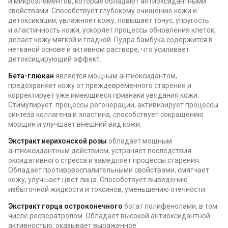
и микроэлементов, которые обладают антиоксидантными
свойствами. Способствует глубокому очищению кожи и
детоксикации, увлажняет кожу, повышает тонус, упругость
и эластичность кожи, ускоряет процессы обновления клеток,
делает кожу мягкой и гладкой. Пудра бамбука содержится в
нетканой основе и активном растворе, что усиливает
детоксицирующий эффект.
Бета-глюкан
является мощным антиоксидантом,
предохраняет кожу от преждевременного старения и
корректирует уже имеющиеся признаки увядания кожи.
Стимулирует процессы регенерации, активизирует процессы
синтеза коллагена и эластина, способствует сокращению
морщин и улучшает внешний вид кожи.
Экстракт иерихонской розы
обладает мощным
антиоксидантным действием, устраняет последствия
оксидативного стресса и замедляет процессы старения.
Обладает противовоспалительными свойствами, смягчает
кожу, улучшает цвет лица. Способствует выведению
избыточной жидкости и токсинов, уменьшению отечности.
Экстракт горца остроконечного
богат полифенолами, в том
числе ресвератролом. Обладает высокой антиоксидантной
активностью, оказывает выраженное