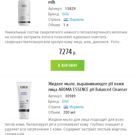
milk
Артикул:
15829
Бренд:
GIGI
Страна:
Израиль
Объем:
1 л
Уникальный состав сверхлегкого нежного гипоаллергенного молочка
на основе экстракта лотоса позволяет идеально очистить
сверхчувствительную или зрелую кожу лица, шеи, декольте. Успо...
7274
р.
В КОРЗИНУ
Жидкое мыло, выравнивающее pH кожи
лица AROMA ESSENCE pH Balanced Cleanser
Артикул:
30989
Бренд:
GIGI
Страна:
Израиль
Объем:
200 мл
Жидкое мыло для лица подходит для всех
типов кожи, балансирует pH и успокаивает кожу. Глубоко очищает и
удаляет все загрязнения с кожи. Содержит экстракт листьев маргозы
(дерева Ни...