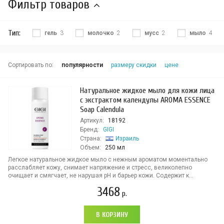
Фильтр товаров
Тип:
гель
3
молочко
2
мусс
2
мыло
4
Сортировать по:
популярности
размеру скидки
цене
Натуральное жидкое мыло для кожи лица
с экстрактом календулы AROMA ESSENCE
Soap Calendula
Артикул:
18192
Бренд:
GIGI
Страна:
Израиль
Объем:
250 мл
Легкое натуральное жидкое мыло с нежным ароматом моментально
расслабляет кожу, снимает напряжение и стресс, великолепно
очищает и смягчает, не нарушая рН и барьер кожи. Содержит к...
3468
р.
В КОРЗИНУ