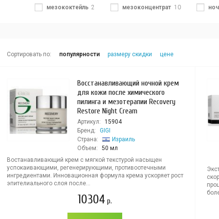
мезококтейль
2
мезоконцентрат
10
ноч
Сортировать по:
популярности
размеру скидки
цене
Восстанавливающий ночной крем
для кожи после химического
пилинга и мезотерапии Recovery
Restore Night Cream
Артикул:
15904
Бренд:
GIGI
Страна:
Израиль
Объем:
50 мл
Востанавливающий крем с мягкой текстурой насыщен
успокаивающими, регенерирующими, противоотечными
Экс
ингредиентами. Инновационная формула крема ускоряет рост
ско
эпителиального слоя после...
проц
боле
10304
р.