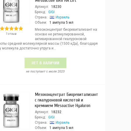
Mesoactive BRV HA Lift
Артикул:
18230
Бренд:
GIGI
Страна:
Израиль
Объем:
1 ампула 5 мл
Мезоконцентрат биоревитализант на
1 отзыв
основе не ретикулированной,
активированной гиалуроновой
лоты средней молекулярной массы (1500 кДа), благодаря
 молекула достаточно упруга и...
НЕТ В НАЛИЧИИ
не поступает c июля 2023
Мезоконцентрат Биоревитализант
с гиалуроновой кислотой и
кремнием Mesoactive Hyaluron
Артикул:
18232
Бренд:
GIGI
Страна:
Израиль
Объем:
1 ампула 5 мл