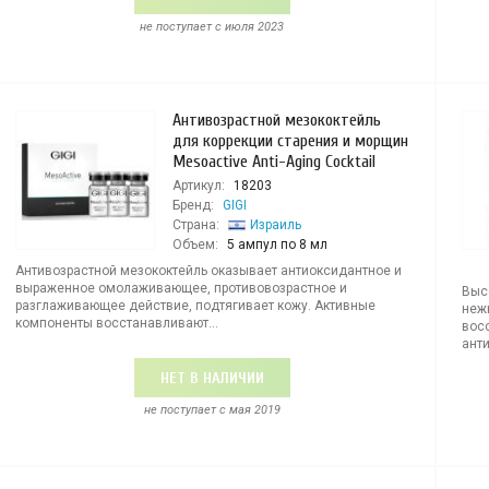
не поступает c июля 2023
Антивозрастной мезококтейль
для коррекции старения и морщин
Mesoactive Anti-Aging Cocktail
Артикул:
18203
Бренд:
GIGI
Страна:
Израиль
Объем:
5 ампул по 8 мл
Антивозрастной мезококтейль оказывает антиоксидантное и
выраженное омолаживающее, противовозрастное и
Выс
разглаживающее действие, подтягивает кожу. Активные
нежн
компоненты восстанавливают...
вос
анти
НЕТ В НАЛИЧИИ
не поступает c мая 2019