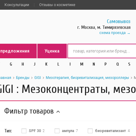
Консультации
Отзывы о косметике
Самовывоз
г. Москва, м. Тимирязевская
схема проезда
цпредложения
Уценка
G
H
J
K
L
l
M
N
P
Q
S
лавная
Бренды
GIGI
Мезотерапия, биоревитализация, мезороллеры
М
GIGI : Мезоконцентраты, мез
Фильтр товаров
Тип:
SPF 30
2
ампула
7
биоревитализант
4