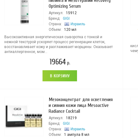
пилинга и мезотерапии Recovery
Optimizing Serum
Артикул:
15912
Бренд:
GIGI
Страна:
Израиль
Объем:
120 мл
Высокоактивная энергетическая сыворотка с тонкой и
нежной текстурой ускоряет процесс регенерации клеток,
кис
восстанавливает кожу и разглаживает морщины. Оказывает
чему
антиаллергенное, мом...
19664
р.
В КОРЗИНУ
Мезоконцентрат для осветления
и сияния кожи лица Mesoactive
Radiance Cocktail
Артикул:
18219
Бренд:
GIGI
Страна:
Израиль
Объем:
1 ампула 8 мл