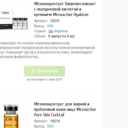
Мезоконцентрат Биоревитализант
с гиалуроновой кислотой и
кремнием Mesoactive Hyaluron
Артикул:
18231
Бренд:
GIGI
Страна:
Израиль
Объем:
5 ампул по 5 мл
опрепарат на основе неретикулированной,
ивированной гиалуроновой кислоты низкой молекулярной
ы. Повышает тургор и эластичность кожи, активизирует
аболизм фибробластов,...
НЕТ В НАЛИЧИИ
не поступает c мая 2019
Мезоконцентрат для жирной и
проблемной кожи лица Mesoactive
Pure Skin Cocktail
Артикул:
18216
Бренд:
GIGI