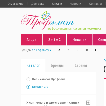
О магазине
Доставка
Скидки
Новости
Контакты
профессиональная салонная косметика
Акции
2 + 1 = 2
Новинки
Спе
A
B
C
D
E
F
Бренды
по алфавиту
Г
Каталог
Бренды
Страны
Весь каталог Профэлит
Каталог GIGI
Химические и фруктовые пилинги