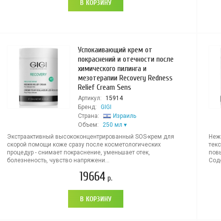
В КОРЗИНУ
Успокаивающий крем от
покраснений и отечности после
химического пилинга и
мезотерапии Recovery Redness
Relief Cream Sens
Артикул:
15914
Бренд:
GIGI
Страна:
Израиль
Объем:
250 мл
Экстраактивный высококонцентрированный SOS-крем для
Неж
скорой помощи коже сразу после косметологических
тек
процедур - снимает покраснение, уменьшает отек,
пов
болезненость, чувство напряжени...
Сод
19664
р.
В КОРЗИНУ