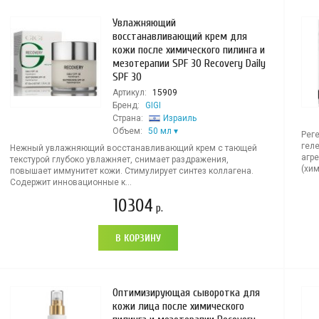
Увлажняющий
восстанавливающий крем для
кожи после химического пилинга и
мезотерапии SPF 30 Recovery Daily
SPF 30
Артикул:
15909
Бренд:
GIGI
Страна:
Израиль
Объем:
50 мл
Рег
гел
Нежный увлажняющий восстанавливающий крем с тающей
агр
текстурой глубоко увлажняет, снимает раздражения,
(хим
повышает иммунитет кожи. Стимулирует синтез коллагена.
Содержит инновационные к...
10304
р.
В КОРЗИНУ
Оптимизирующая сыворотка для
кожи лица после химического