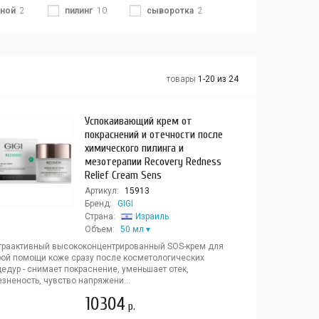
ной
2
пилинг
10
сыворотка
2
товары
1-20 из 24
Успокаивающий крем от
покраснений и отечности после
химического пилинга и
мезотерапии Recovery Redness
Relief Cream Sens
Артикул:
15913
Бренд:
GIGI
Страна:
Израиль
Объем:
50 мл
траактивный высококонцентрированный SOS-крем для
рой помощи коже сразу после косметологических
едур - снимает покраснение, уменьшает отек,
зненость, чувство напряжени...
10304
р.