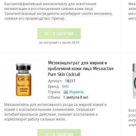
Высокоэффективный мезококтейль для осветления
Мез
пигментации и восстановления сияния кожи лица.
акт
Запатентованные ингредиенты ингибируют синтез меланина,
масс
снижая его производство. Препар...
мет
НЕТ В НАЛИЧИИ
не поступает c июля 2019
Мезоконцентрат для жирной и
проблемной кожи лица Mesoactive
Pure Skin Cocktail
Артикул:
18217
Бренд:
GIGI
Страна:
Израиль
Объем:
1 ампула 8 мл
Мезококтейль для интенсивного ухода за жирной кожей и
кожей с воспалительными элементами. Оказывает
Вос
антибактериальное действие, снимает воспаление и
усп
нормализует работу сальных желе...
инг
эпит
НЕТ В НАЛИЧИИ