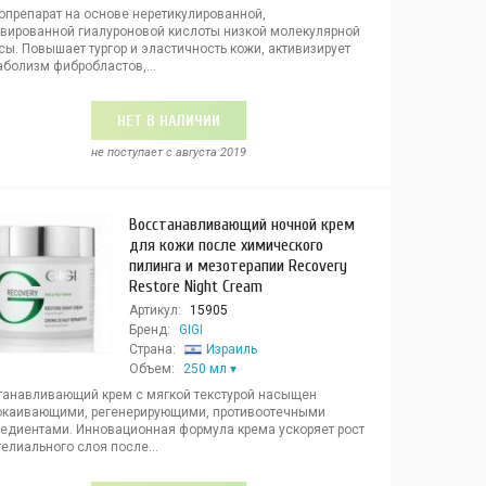
опрепарат на основе неретикулированной,
ивированной гиалуроновой кислоты низкой молекулярной
ы. Повышает тургор и эластичность кожи, активизирует
аболизм фибробластов,...
НЕТ В НАЛИЧИИ
не поступает c августа 2019
Восстанавливающий ночной крем
для кожи после химического
пилинга и мезотерапии Recovery
Restore Night Cream
Артикул:
15905
Бренд:
GIGI
Страна:
Израиль
Объем:
250 мл
танавливающий крем с мягкой текстурой насыщен
окаивающими, регенерирующими, противоотечными
редиентами. Инновационная формула крема ускоряет рост
елиального слоя после...