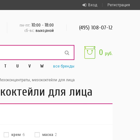
Вход
Регистрация
10
18
пн-пт:
:00 -
:00
(495) 108-07-12
сб-вс:
выходной
0
руб.
T
U
V
W
все
бренды
езоконцентраты, мезококтейли для лица
ококтейли для лица
крем
6
маска
2