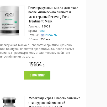
Регенерирующая маска для кожи
после химического пилинга и
мезотерапии Recovery Post
Treatment Mask
Артикул:
15908
Бренд:
GIGI
Страна:
Израиль
Объем:
250 мл
енерирующая маска с невероятно приятной кремово-
евой текстурой является средством SOS после любых
ессивных процедур в косметологическом кабинете
ический пилинг, мезоте...
19664
р.
В КОРЗИНУ
Мезоконцентрат Биоревитализант
с гиалуроновой кислотой