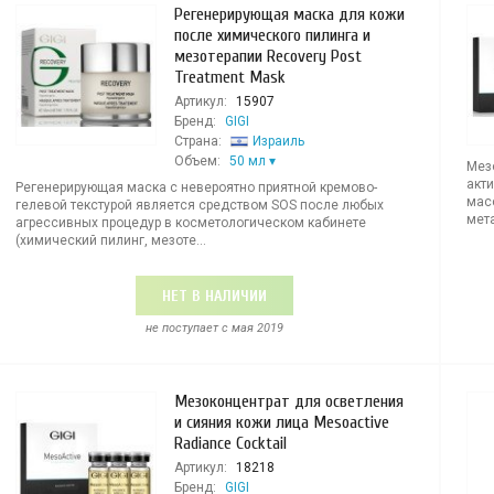
Регенерирующая маска для кожи
после химического пилинга и
мезотерапии Recovery Post
Treatment Mask
Артикул:
15907
Бренд:
GIGI
Страна:
Израиль
Объем:
50 мл
Мез
акт
Регенерирующая маска с невероятно приятной кремово-
масс
гелевой текстурой является средством SOS после любых
мет
агрессивных процедур в косметологическом кабинете
(химический пилинг, мезоте...
НЕТ В НАЛИЧИИ
не поступает c мая 2019
Мезоконцентрат для осветления
и сияния кожи лица Mesoactive
Radiance Cocktail
Артикул:
18218
Бренд:
GIGI