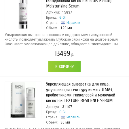
гиалуроновой кислотой Lotus Beauty
Moisturizing Serum
Артикул:
15837
Бренд:
GIGI
Страна:
Израиль
Объем:
120 мл
Ультралегкая сыворотка с высоким содержанием гиалуроновой
кислоты позволяет увлажнить глубокие слои кожи на долгое время.
Оказывает омолаживающее действие, обладает антиоксидантным...
13499
р.
В КОРЗИНУ
Укрепляющая сыворотка для лица,
улучшающая текстуру кожи с ДМАЭ,
пробиотиками, гликолевой и молочной
кислотой TEXTURE RESILIENCE SERUM
Артикул:
31107
Бренд:
GIGI
Страна:
Израиль
Объем:
30 мл