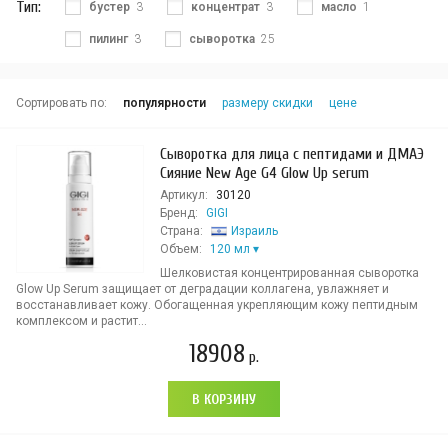
Тип:
бустер
3
концентрат
3
масло
1
пилинг
3
сыворотка
25
Сортировать по:
популярности
размеру скидки
цене
Сыворотка для лица с пептидами и ДМАЭ
Сияние New Age G4 Glow Up serum
Артикул:
30120
Бренд:
GIGI
Страна:
Израиль
Объем:
120 мл
Шелковистая концентрированная сыворотка
Glow Up Serum защищает от деградации коллагена, увлажняет и
восстанавливает кожу. Обогащенная укрепляющим кожу пептидным
комплексом и растит...
18908
р.
В КОРЗИНУ