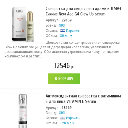
Сыворотка для лица с пептидами и ДМАЭ
Сияние New Age G4 Glow Up serum
Артикул:
29159
Бренд:
GIGI
Страна:
Израиль
Объем:
30 мл
Шелковистая концентрированная сыворотка
Glow Up Serum защищает от деградации коллагена, увлажняет и
восстанавливает кожу. Обогащенная укрепляющим кожу пептидным
комплексом и растит...
12546
р.
В КОРЗИНУ
Антиоксидантная сыворотка с витамином
Е для лица VITAMIN E Serum
Артикул:
18169
Бренд:
GIGI
Страна:
Израиль
Объем:
120 мл