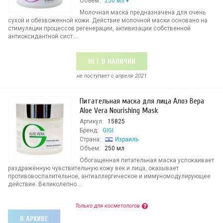
Объем:
250 мл
Молочная маска предназначена для очень
сухой и обезвоженной кожи. Действие молочной маски основано на
стимуляции процессов регенерации, активизации собственной
антиоксидантной сист...
НЕТ В НАЛИЧИИ
не поступает c апреля 2021
Питательная маска для лица Алоэ Вера
Aloe Vera Nourishing Mask
Артикул:
15825
Бренд:
GIGI
Страна:
Израиль
Объем:
250 мл
Обогащенная питательная маска успокаивает
раздражённую чувствительную кожу век и лица, оказывает
противовоспалительное, антиаллергическое и иммуномодулирующее
действие. Великолепно...
Только для косметологов
В АРХИВЕ