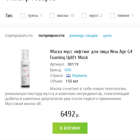
Тип:
грязь
1
маска
15
мусс
2
пилинг
1
Сортировать по:
популярности
размеру скидки
цене
Маска мусс лифтинг для лица New Age G4
Foaming Uplift Mask
Артикул:
30119
Бренд:
GIGI
Страна:
Израиль
Объем:
150 мл
Маска сочетает в себе новую технологию,
уникальную текстуру мусса и комплекс ингредиентов, позволяющий
добиться заметных результатов уже после первого применения.
Муссовая маска об...
6492
р.
В КОРЗИНУ