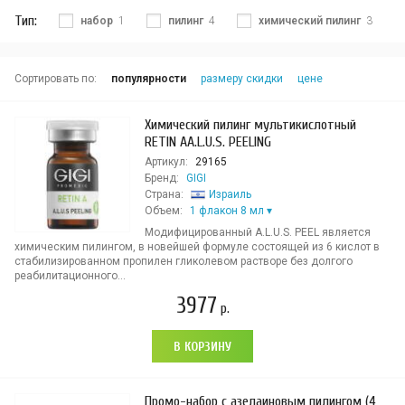
Тип:
набор
1
пилинг
4
химический пилинг
3
Сортировать по:
популярности
размеру скидки
цене
Химический пилинг мультикислотный
RETIN AA.L.U.S. PEELING
Артикул:
29165
Бренд:
GIGI
Страна:
Израиль
Объем:
1 флакон 8 мл
Модифицированный A.L.U.S. PEEL является
химическим пилингом, в новейшей формуле состоящей из 6 кислот в
стабилизированном пропилен гликолевом растворе без долгого
реабилитационного...
3977
р.
В КОРЗИНУ
Промо-набор с азелаиновым пилингом (4