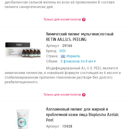
дисбалансом сальной железы во всех её проявлениях В составе
пилинга синергетически дей...
Только для косметологов
Химический пилинг мультикислотный
RETIN AA.L.U.S. PEELING
Артикул:
29166
Бренд:
GIGI
Страна:
Израиль
Объем:
5 флаконов по 8 мл
Модифицированный A.L.U.S. PEEL является
химическим пилингом, в новейшей формуле состоящей из 6 кислот в
стабилизированном пропилен гликолевом растворе без долгого
реабилитационного...
Только для косметологов
Азелаиновый пилинг для жирной и
проблемной кожи лица Bioplasma Azelaic
Peel
Артикул:
15928