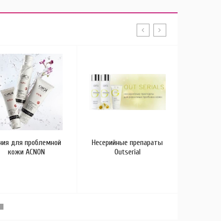
Линия у
лица, ше
урбан
старен
ния для проблемной
Несерийные препараты
кожи ACNON
Outserial