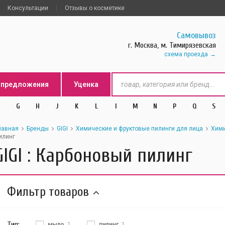
Консультации
Отзывы о косметике
Самовывоз
г. Москва, м. Тимирязевская
схема проезда
цпредложения
Уценка
G
H
J
K
L
l
M
N
P
Q
S
лавная
Бренды
GIGI
Химические и фруктовые пилинги для лица
Хими
илинг
GIGI : Карбоновый пилинг
Фильтр товаров
Тип:
мыло
1
пилинг
1