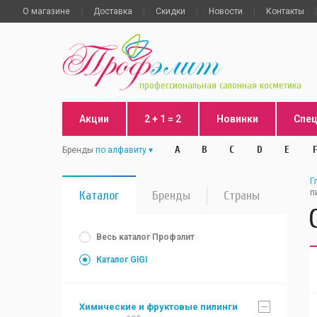
О магазине
Доставка
Скидки
Новости
Контакты
профессиональная салонная косметика
Акции
2 + 1 = 2
Новинки
Спе
A
B
C
D
E
F
Бренды
по алфавиту
Г
п
Каталог
Бренды
Страны
Весь каталог Профэлит
Каталог GIGI
Химические и фруктовые пилинги