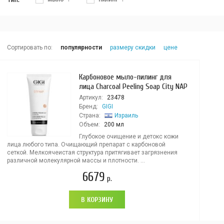
Сортировать по:
популярности
размеру скидки
цене
Карбоновое мыло-пилинг для
лица Charcoal Peeling Soap City NAP
Артикул:
23478
Бренд:
GIGI
Страна:
Израиль
Объем:
200 мл
Глубокое очищение и детокс кожи
лица любого типа. Очищающий препарат с карбоновой
сеткой. Мелкоячеистая структура притягивает загрязнения
различной молекулярной массы и плотности. ...
6679
р.
В КОРЗИНУ