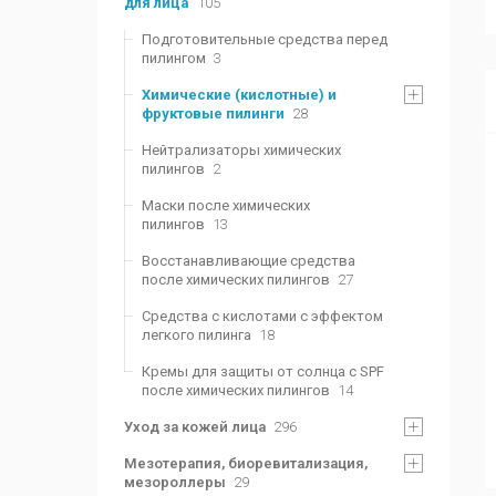
для лица
105
Подготовительные средства перед
пилингом
3
Химические (кислотные) и
фруктовые пилинги
28
Нейтрализаторы химических
пилингов
2
Маски после химических
пилингов
13
Восстанавливающие средства
после химических пилингов
27
Средства с кислотами с эффектом
легкого пилинга
18
Кремы для защиты от солнца с SPF
после химических пилингов
14
Уход за кожей лица
296
Мезотерапия, биоревитализация,
мезороллеры
29