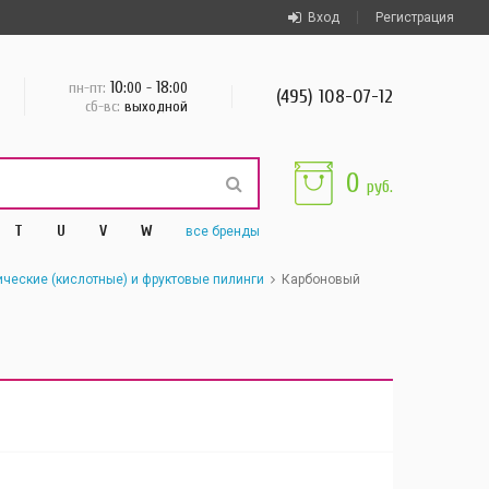
Вход
Регистрация
10
18
пн-пт:
:00 -
:00
(495) 108-07-12
сб-вс:
выходной
0
руб.
T
U
V
W
все
бренды
ческие (кислотные) и фруктовые пилинги
Карбоновый