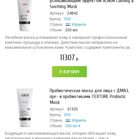
успокаивающим эффектом ACNON Calming &
Soothing Mask
Артикул:
24842
Бренд:
GIGI
Страна:
Израиль
Объем:
200 мл
Лечебная маска успокаивает кожу и завершает профессиональный
комплекс процедур в клинике. Действие маски направлено на
максимальное успокоение кожи. Комплекс содержит компоненты ра...
11307
р.
В КОРЗИНУ
Пробиотическая маска для лица с ДМАЭ,
пре- и пробиотиками TEXTURE Probiotic
Mask
Артикул:
31925
Бренд:
GIGI
Страна:
Израиль
Объем:
200 мл
Бодрящая и омолаживающая маска, которая обогащает кожу
питательными и жизненно важными веществами – пре- и