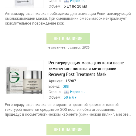
Страна:
Израиль
Объем:
5 шт по 20 мл
Активизирующая маска необходима для активации Ревитализирующей
омолаживающей маски. При смешивании смесь масок нейтрализует
окислительное повреждение кож...
НЕТ В НАЛИЧИИ
не поступает c января 2026
Регенерирующая маска для кожи после
химического пилинга и мезотерапии
Recovery Post Treatment Mask
Артикул:
15907
Бренд:
GIGI
Страна:
Израиль
Объем:
50 мл
Регенерирующая маска с невероятно приятной кремово-гелевой
текстурой является средством SOS после любых агрессивных
процедур в косметологическом кабинете (химический пилинг, мезоте...
НЕТ В НАЛИЧИИ