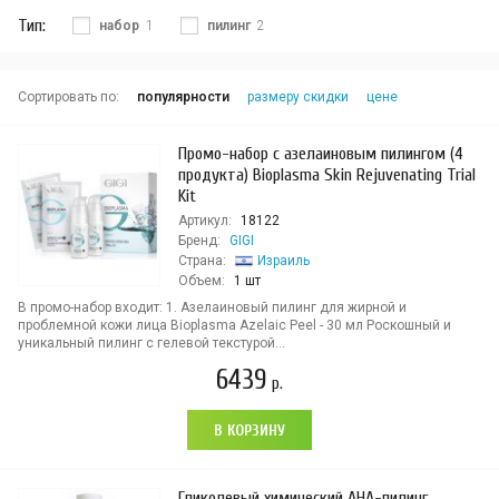
Тип:
набор
1
пилинг
2
Сортировать по:
популярности
размеру скидки
цене
Промо-набор с азелаиновым пилингом (4
продукта) Bioplasma Skin Rejuvenating Trial
Kit
Артикул:
18122
Бренд:
GIGI
Страна:
Израиль
Объем:
1 шт
В промо-набор входит: 1. Азелаиновый пилинг для жирной и
проблемной кожи лица Bioplasma Azelaic Peel - 30 мл Роскошный и
уникальный пилинг с гелевой текстурой...
6439
р.
В КОРЗИНУ
Гликолевый химический AHA-пилинг