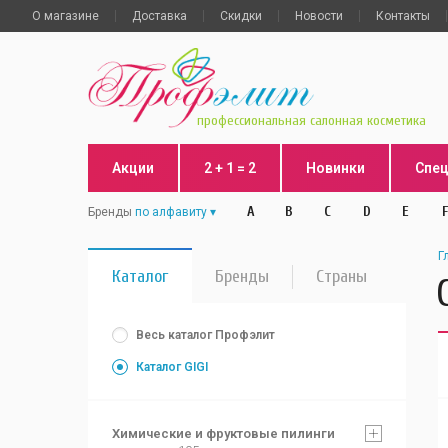
О магазине
Доставка
Скидки
Новости
Контакты
профессиональная салонная косметика
Акции
2 + 1 = 2
Новинки
Спе
A
B
C
D
E
F
Бренды
по алфавиту
Г
Каталог
Бренды
Страны
Весь каталог Профэлит
Каталог GIGI
Химические и фруктовые пилинги