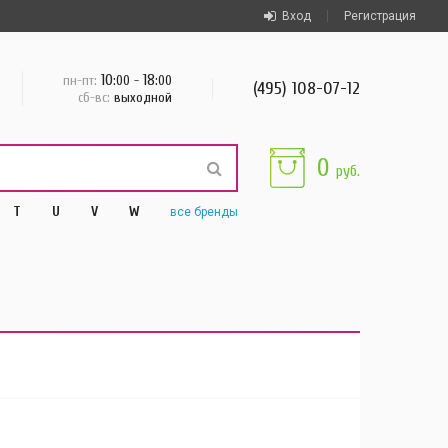
Вход
Регистрация
10
18
пн-пт:
:00 -
:00
(495) 108-07-12
сб-вс:
выходной
0
руб.
T
U
V
W
все
бренды