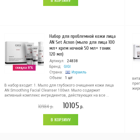
В КОРЗИНУ
Набор для проблемной кожи лица
AN Set Acnon (мыло для лица 100
мл+ крем ночной 50 мл+ тоник
120 мл)
Артикул:
24838
Бренд:
GIGI
скидка 8%
Страна:
Израиль
Объем:
1 шт
вита
преп
В набор входит: 1. Мыло для глубокого очищения кожи лица
жирн
AN Smoothing Facial Cleanser 100мл. Мыло содержит
активный комплекс ингредиентов, действующих на все ...
10105
10984
р.
р.
В КОРЗИНУ