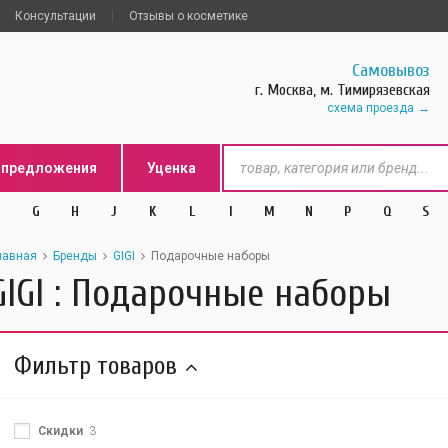
Консультации
Отзывы о косметике
Самовывоз
г. Москва, м. Тимирязевская
схема проезда
цпредложения
Уценка
G
H
J
K
L
l
M
N
P
Q
S
лавная
Бренды
GIGI
Подарочные наборы
GIGI : Подарочные наборы
Фильтр товаров
Скидки
3