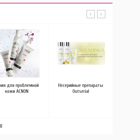
Линия у
лица, ше
урбан
старен
ния для проблемной
Несерийные препараты
кожи ACNON
Outserial