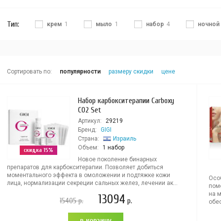
Тип:
крем
1
мыло
1
набор
4
ночной
Сортировать по:
популярности
размеру скидки
цене
Набор карбокситерапии Carboxy
CO2 Set
Артикул:
29219
Бренд:
GIGI
Страна:
Израиль
Объем:
1 набор
скидка 15%
Новое поколение бинарных
препаратов для карбокситерапии. Позволяет добиться
моментального эффекта в омоложении и подтяжке кожи
Осо
лица, нормализации секреции сальных желез, лечении ак...
пом
на 
13094
15405
р.
р.
обес