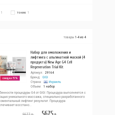
1
тоник
1
товары
1-4 из 4
Набор для омоложения и
лифтинга с альгинатной маской (4
продукта) New Age G4 Cell
Regeneration Trial Kit
Артикул:
29164
Бренд:
GIGI
скидка 15%
Страна:
Израиль
Объем:
1 набор
бенности процедуры G4 от GIGI: Процедура выполняется с
ощью уникального массажа, специально разработанного
моментальный лифтинг результат. Процедура
печивает восстано...
5675
6677
р.
р.