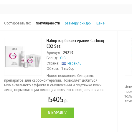
Сортировать по:
популярности
размеру скидки
цене
Набор карбокситерапии Carboxy
CO2 Set
Артикул:
29219
Бренд:
GIGI
Страна:
Израиль
Объем:
1 набор
Новое поколение бинарных
препаратов для карбокситерапии. Позволяет добиться
моментального эффекта в омоложении и подтяжке кожи
Ихт
лица, нормализации секреции сальных желез, лечении ак...
про
толь
15405
р.
лече
В КОРЗИНУ