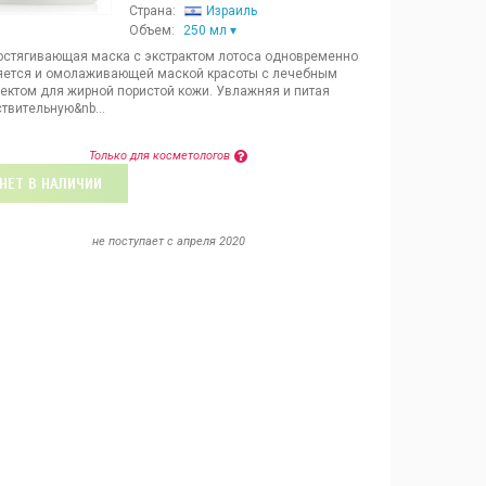
Страна:
Израиль
Объем:
250 мл
остягивающая маска с экстрактом лотоса одновременно
яется и омолаживающей маской красоты с лечебным
ектом для жирной пористой кожи. Увлажняя и питая
твительную&nb...
Только для косметологов
НЕТ В НАЛИЧИИ
не поступает c апреля 2020