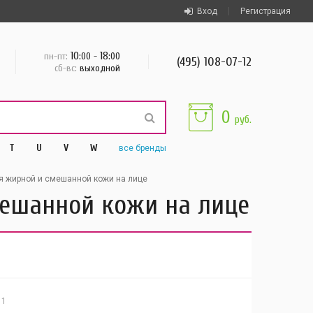
Вход
Регистрация
10
18
пн-пт:
:00 -
:00
(495) 108-07-12
сб-вс:
выходной
0
руб.
T
U
V
W
все
бренды
я жирной и смешанной кожи на лице
мешанной кожи на лице
1