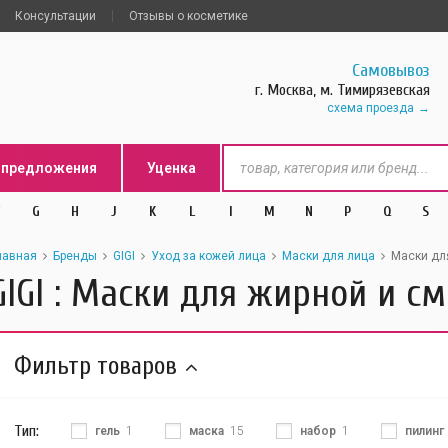
Консультации
Отзывы о косметике
Самовывоз
г. Москва, м. Тимирязевская
схема проезда
цпредложения
Уценка
G
H
J
K
L
l
M
N
P
Q
S
лавная
Бренды
GIGI
Уход за кожей лица
Маски для лица
Маски дл
GIGI : Маски для жирной и с
Фильтр товаров
Тип:
гель
1
маска
15
набор
1
пилинг