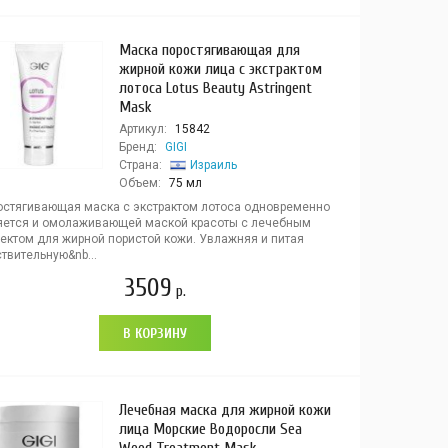
Маска поростягивающая для
жирной кожи лица с экстрактом
лотоса Lotus Beauty Astringent
Mask
Артикул:
15842
Бренд:
GIGI
Страна:
Израиль
Объем:
75 мл
остягивающая маска с экстрактом лотоса одновременно
яется и омолаживающей маской красоты с лечебным
ектом для жирной пористой кожи. Увлажняя и питая
твительную&nb...
3509
р.
В КОРЗИНУ
Лечебная маска для жирной кожи
лица Морские Водоросли Sea