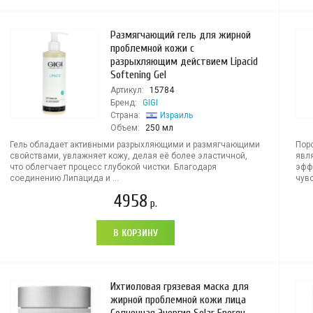
Размягчающий гель для жирной
проблемной кожи с
разрыхляющим действием Lipacid
Softening Gel
Артикул:
15784
Бренд:
GIGI
Страна:
Израиль
Объем:
250 мл
Гель обладает активными разрыхляющими и размягчающими
Пор
свойствами, увлажняет кожу, делая её более эластичной,
явл
что облегчает процесс глубокой чистки. Благодаря
эфф
соединению Липацида и ...
чувс
4958
р.
В КОРЗИНУ
Ихтиоловая грязевая маска для
жирной проблемной кожи лица