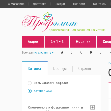
О магазине
Доставка
Скидки
Новости
Контакты
профессиональная салонная косметика
Акции
2 + 1 = 2
Новинки
Спе
A
B
C
D
E
F
Бренды
по алфавиту
Г
Каталог
Бренды
Страны
Весь каталог Профэлит
Каталог GIGI
Химические и фруктовые пилинги