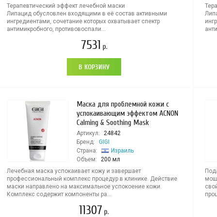
Терапевтический эффект лечебной маски
Тер
Липацид обусловлен входящими в её состав активными
Лип
ингредиентами, сочетание которых охватывает спектр
инг
антимикробного, противовоспали...
анти
7531
р.
В КОРЗИНУ
Маска для проблемной кожи с
успокаивающим эффектом ACNON
Calming & Soothing Mask
Артикул:
24842
Бренд:
GIGI
Страна:
Израиль
Объем:
200 мл
Лечебная маска успокаивает кожу и завершает
Под
профессиональный комплекс процедур в клинике. Действие
мощ
маски направлено на максимальное успокоение кожи.
сво
Комплекс содержит компоненты ра...
про
11307
р.