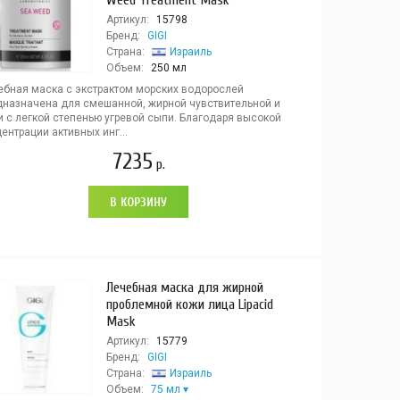
Weed Treatment Mask
Артикул:
15798
Бренд:
GIGI
Страна:
Израиль
Объем:
250 мл
ебная маска с экстрактом морских водорослей
дназначена для смешанной, жирной чувствительной и
и с легкой степенью угревой сыпи. Благодаря высокой
ентрации активных инг...
7235
р.
В КОРЗИНУ
Лечебная маска для жирной
проблемной кожи лица Lipacid
Mask
Артикул:
15779
Бренд:
GIGI
Страна:
Израиль
Объем:
75 мл