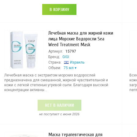
В КОРЗИНУ
Лечебная маска для жирной кожи
лица Морские Водоросли Sea
Weed Treatment Mask
Артикул:
15797
Бренд:
GIGI
Страна:
Израиль
Объем:
75 мл
Лечебная маска с экстрактом морских водорослей
Все
предназначена для смешанной, жирной чувствительной и
кож
кожи с легкой степенью угревой сыпи. Благодаря высокой
заг
концентрации активны...
пепт
НЕТ В НАЛИЧИИ
не поступает c июня 2026
Маска терапевтическая для