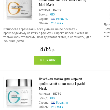
Солнечная Энергия Solar Energy
Mud Mask
Артикул:
15789
Бренд:
GIGI
Страна:
Израиль
Объем:
250 мл
Леч
пре
Ихтиоловая грязевая маска уникальна по составу и
кож
производимому на кожу эффекту и широко используется не
конц
только косметологами, но и дерматологами, в частности, для
лечения демо...
8765
р.
В КОРЗИНУ
Лечебная маска для жирной
проблемной кожи лица Lipacid
Mask
Артикул:
15780
Бренд:
GIGI
Страна:
Израиль
Объем:
250 мл