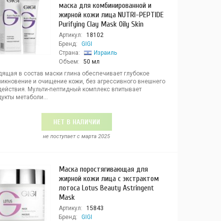
маска для комбинированной и
жирной кожи лица NUTRI-PEPTIDE
Purifying Clay Mask Oily Skin
Артикул:
18102
Бренд:
GIGI
Страна:
Израиль
Объем:
50 мл
дящая в состав маски глина обеспечивает глубокое
никновение и очищение кожи, без агрессивного внешнего
действия. Мульти-пептидный комплекс впитывает
укты метаболи...
НЕТ В НАЛИЧИИ
не поступает c марта 2025
Маска поростягивающая для
жирной кожи лица с экстрактом
лотоса Lotus Beauty Astringent
Mask
Артикул:
15843
Бренд:
GIGI