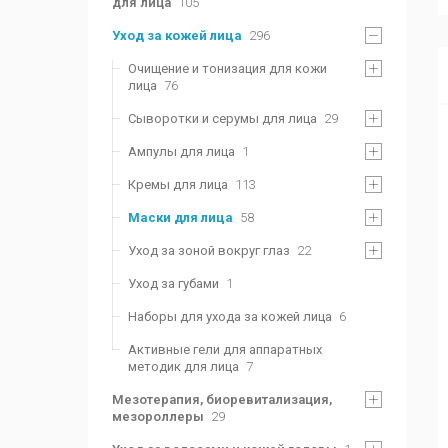
для лица
105
Уход за кожей лица
296
Очищение и тонизация для кожи
лица
76
Сыворотки и серумы для лица
29
Ампулы для лица
1
Кремы для лица
113
Маски для лица
58
Уход за зоной вокруг глаз
22
Уход за губами
1
Наборы для ухода за кожей лица
6
Активные гели для аппаратных
методик для лица
7
Мезотерапия, биоревитализация,
мезороллеры
29