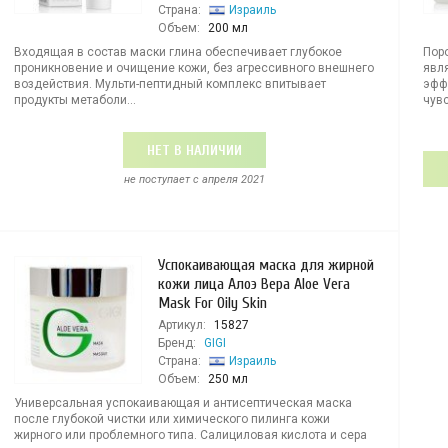
Страна:
Израиль
Объем:
200 мл
Входящая в состав маски глина обеспечивает глубокое
Пор
проникновение и очищение кожи, без агрессивного внешнего
явл
воздействия. Мульти-пептидный комплекс впитывает
эфф
продукты метаболи...
чувс
НЕТ В НАЛИЧИИ
не поступает c апреля 2021
Успокаивающая маска для жирной
кожи лица Алоэ Вера Aloe Vera
Mask For Oily Skin
Артикул:
15827
Бренд:
GIGI
Страна:
Израиль
Объем:
250 мл
Универсальная успокаивающая и антисептическая маска
после глубокой чистки или химического пилинга кожи
жирного или проблемного типа. Салициловая кислота и сера