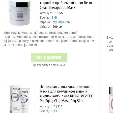
жирной и проблемной кожи Derma
Clear Therapeutic Mask
Артикул:
15855
Бренд:
GIGI
Страна:
Израиль
Объем:
200 мл
Многофункциональный состав этой великолепной
терапевтической маски позволяет оказывать разносторонние
Вхо
эффекты на кожу и применять ее для эффективной коррекции
про
многих специфических ...
воз
прод
НЕТ В НАЛИЧИИ
не поступает c мая 2023
Пептидная очищающая глиняная
маска для комбинированной и
жирной кожи лица NUTRI-PEPTIDE
Purifying Clay Mask Oily Skin
Артикул:
18111
Бренд:
GIGI