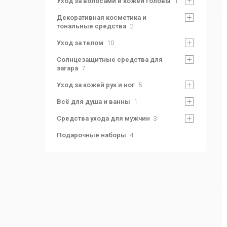
Уход за волосами и кожей головы
1
Декоративная косметика и
тональные средства
2
Уход за телом
10
Солнцезащитные средства для
загара
7
Уход за кожей рук и ног
5
Всё для душа и ванны
1
Средства ухода для мужчин
3
Подарочные наборы
4