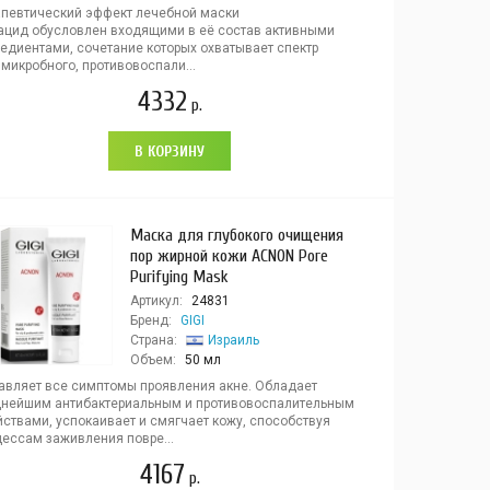
апевтический эффект лечебной маски
ацид обусловлен входящими в её состав активными
редиентами, сочетание которых охватывает спектр
микробного, противовоспали...
4332
р.
В КОРЗИНУ
Маска для глубокого очищения
пор жирной кожи ACNON Pore
Purifying Mask
Артикул:
24831
Бренд:
GIGI
Страна:
Израиль
Объем:
50 мл
авляет все симптомы проявления акне. Обладает
нейшим антибактериальным и противовоспалительным
йствами, успокаивает и смягчает кожу, способствуя
цессам заживления повре...
4167
р.