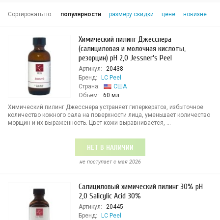
Сортировать по:
популярности
размеру скидки
цене
новизне
Химический пилинг Джесснера
(салициловая и молочная кислоты,
резорцин) рН 2,0 Jessner's Peel
Артикул:
20438
Бренд:
LC Peel
Страна:
США
Объем:
60 мл
Химический пилинг Джесснера устраняет гиперкератоз, избыточное
количество кожного сала на поверхности лица, уменьшает количество
морщин и их выраженность. Цвет кожи выравнивается, ...
НЕТ В НАЛИЧИИ
не поступает c мая 2026
Салициловый химический пилинг 30% рН
2,0 Salicylic Acid 30%
Артикул:
20445
Бренд:
LC Peel