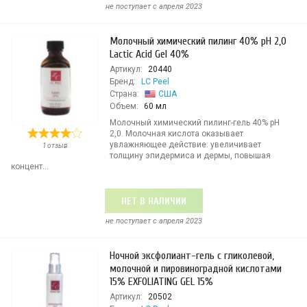
не поступает c апреля 2023
Молочный химический пилинг 40% рН 2,0
Lactic Acid Gel 40%
Артикул:
20440
Бренд:
LC Peel
Страна:
США
Объем:
60 мл
Молочный химический пилинг-гель 40% рН
2,0. Молочная кислота оказывает
увлажняющее действие: увеличивает
1 отзыв
толщину эпидермиса и дермы, повышая
концент...
НЕТ В НАЛИЧИИ
не поступает c апреля 2023
Ночной эксфолиант-гель с гликолевой,
молочной и пировиноградной кислотами
15% ЕXFOLIATING GEL 15%
Артикул:
20502