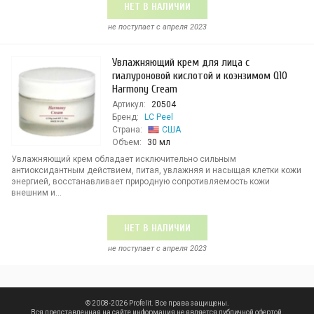
НЕТ В НАЛИЧИИ
не поступает c апреля 2023
Увлажняющий крем для лица с
гиалуроновой кислотой и коэнзимом Q10
Harmony Cream
Артикул:
20504
Бренд:
LC Peel
Страна:
США
Объем:
30 мл
Увлажняющий крем обладает исключительно сильным
антиоксидантным действием, питая, увлажняя и насыщая клетки кожи
энергией, восстанавливает природную сопротивляемость кожи
внешним и...
НЕТ В НАЛИЧИИ
не поступает c апреля 2023
© 2008-2026 Profelit. Все права защищены.
Вся представленная на сайте информация не является публичной офертой.