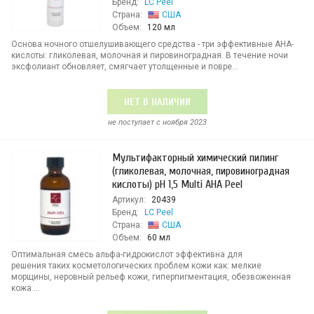
Бренд:
LC Peel
Страна:
США
Объем:
120 мл
Основа ночного отшелушивающего средства - три эффективные AHA-
кислоты: гликолевая, молочная и пировиноградная. В течение ночи
эксфолиант обновляет, смягчает утолщенные и повре...
НЕТ В НАЛИЧИИ
не поступает c ноября 2023
Мультифакторный химический пилинг
(гликолевая, молочная, пировиноградная
кислоты) рН 1,5 Multi AHA Peel
Артикул:
20439
Бренд:
LC Peel
Страна:
США
Объем:
60 мл
Оптимальная смесь альфа-гидрокислот эффективна для
решения таких косметологических проблем кожи как: мелкие
морщины, неровный рельеф кожи, гиперпигментация, обезвоженная
кожа....