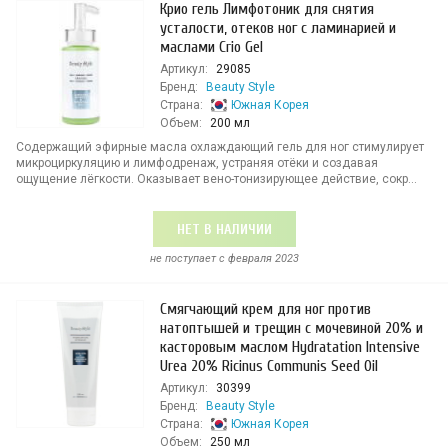
Крио гель Лимфотоник для снятия
усталости, отеков ног с ламинарией и
маслами Crio Gel
Артикул:
29085
Бренд:
Beauty Style
Страна:
Южная Корея
Объем:
200 мл
Содержащий эфирные масла охлаждающий гель для ног стимулирует
микроциркуляцию и лимфодренаж, устраняя отёки и создавая
ощущение лёгкости. Оказывает вено-тонизирующее действие, сокр...
НЕТ В НАЛИЧИИ
не поступает c февраля 2023
Смягчающий крем для ног против
натоптышей и трещин с мочевиной 20% и
касторовым маслом Hydratation Intensive
Urea 20% Ricinus Communis Seed Oil
Артикул:
30399
Бренд:
Beauty Style
Страна:
Южная Корея
Объем:
250 мл