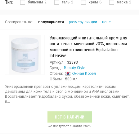
Тип:
бальзам
2
гель
2
крем
8
маска
2
Сортировать по:
популярности
размеру скидки
цене
Увлажняющий и питательный крем для
ног и тела с мочевиной 20%, кислотами
молочной и гликолевой Hydratation
Intensive
Артикул:
32393
Бренд:
Beauty Style
Страна:
Южная Корея
Объем:
500 мл
Универсальный препарат с увлажняющим, кератолитическим
действием для кожи тела и стоп с мочевиной и АНА кислотами.
Восстанавливает гидробаланс сухой, обезвоженной кожи, смягчает,
п...
НЕТ В НАЛИЧИИ
не поступает c марта 2026