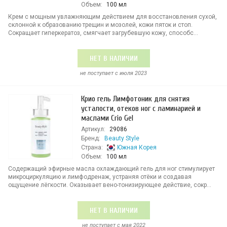
Объем:
100 мл
Крем с мощным увлажняющим действием для восстановления сухой,
склонной к образованию трещин и мозолей, кожи пяток и стоп.
Сокращает гиперкератоз, смягчает загрубевшую кожу, способс...
НЕТ В НАЛИЧИИ
не поступает c июля 2023
Крио гель Лимфотоник для снятия
усталости, отеков ног с ламинарией и
маслами Crio Gel
Артикул:
29086
Бренд:
Beauty Style
Страна:
Южная Корея
Объем:
100 мл
Содержащий эфирные масла охлаждающий гель для ног стимулирует
микроциркуляцию и лимфодренаж, устраняя отёки и создавая
ощущение лёгкости. Оказывает вено-тонизирующее действие, сокр...
НЕТ В НАЛИЧИИ
не поступает c мая 2022