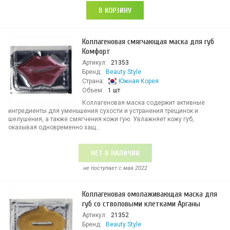
В КОРЗИНУ
Коллагеновая смягчающая маска для губ
Комфорт
Артикул:
21353
Бренд:
Beauty Style
Страна:
Южная Корея
Объем:
1 шт
Коллагеновая маска содержит активные
ингредиенты для уменьшения сухости и устранения трещинок и
шелушения, а также смягчения кожи гую. Увлажняет кожу губ,
оказывая одновременно защ...
НЕТ В НАЛИЧИИ
не поступает c мая 2022
Коллагеновая омолаживающая маска для
губ со стволовыми клетками Арганы
Артикул:
21352
Бренд:
Beauty Style