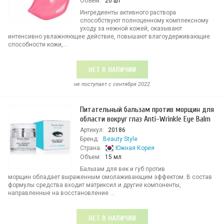
Объем:
20 шт
Ингредиенты активного раствора
способствуют полноценному комплексному
уходу за нежной кожей, оказывают
интенсивно увлажняющее действие, повышают влагоудерживающие
способности кожи,...
НЕТ В НАЛИЧИИ
не поступает c сентября 2022
Питательный бальзам против морщин для
области вокруг глаз Anti-Wrinkle Eye Balm
Артикул:
20186
Бренд:
Beauty Style
Страна:
Южная Корея
Объем:
15 мл
Бальзам для век и губ против
морщин обладает выраженным омолаживающим эффектом. В состав
формулы средства входит матриксил и другие компоненты,
направленные на восстановление ...
НЕТ В НАЛИЧИИ