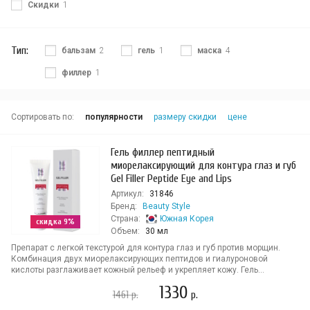
Скидки
1
Тип:
бальзам
2
гель
1
маска
4
филлер
1
Сортировать по:
популярности
размеру скидки
цене
Гель филлер пептидный
миорелаксирующий для контура глаз и губ
Gel Filler Peptide Eye and Lips
Артикул:
31846
Бренд:
Beauty Style
Страна:
Южная Корея
скидка 9%
Объем:
30 мл
Препарат с легкой текстурой для контура глаз и губ против морщин.
Комбинация двух миорелаксирующих пептидов и гиалуроновой
кислоты разглаживает кожный рельеф и укрепляет кожу. Гель...
1330
1461
р.
р.