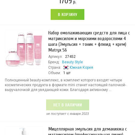
1709
р.
В КОРЗИНУ
Набор омолаживающих средств для лица с
матриксилом и морскими водорослями 4
шага (Эмульсия + тоник + флюид + крем)
Matryx S6
Артикул:
27452
Бренд:
Beauty Style
Страна:
Южная Корея
Объем:
1 шт
Полноценный beauty-комплекс, в комплект которого входят четыре
косметических продукта в формате mini станет настоящей палочкой-
выручалочкой для увядающей кожи. Благодаря активному ...
НЕТ В НАЛИЧИИ
не поступает c января 2023
Мицеллярная эмульсия для демакияжа с
матриксилом (профессиональная линия)