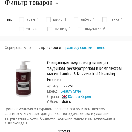
Фильтр товаров
Тип:
крем
1
мыло
1
набор
1
пенка
1
тоник
1
флюид
1
эмульсия
6
Сортировать по:
популярности
размеру скидки
цене
Очищающая эмульсия для лица с
таурином, ресвератролом и комплексом
масел Taurine & Resveratrol Cleansing
Emulsion
Артикул:
27251
Бренд:
Beauty Style
Страна:
Южная Корея
Объем:
460 мл
Густая эмульсия с таурином, ресвератролом и комплексом
растительных масел для деликатного демакияжа и удаления
загрязнений с кожи. Содержит дополнительные увлажняющие и
антиоксидан...