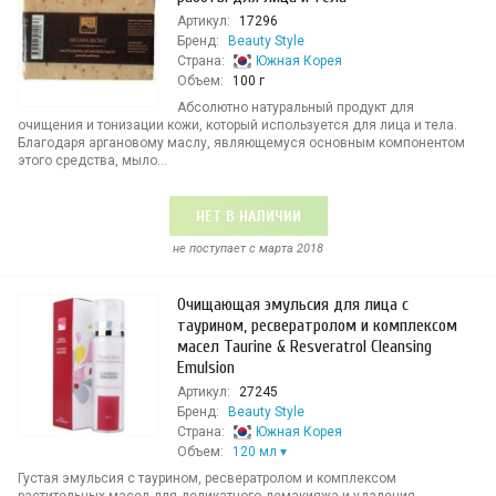
Артикул:
17296
Бренд:
Beauty Style
Страна:
Южная Корея
Объем:
100 г
Абсолютно натуральный продукт для
очищения и тонизации кожи, который используется для лица и тела.
Благодаря аргановому маслу, являющемуся основным компонентом
этого средства, мыло...
НЕТ В НАЛИЧИИ
не поступает c марта 2018
Очищающая эмульсия для лица с
таурином, ресвератролом и комплексом
масел Taurine & Resveratrol Cleansing
Emulsion
Артикул:
27245
Бренд:
Beauty Style
Страна:
Южная Корея
Объем:
120 мл
Густая эмульсия с таурином, ресвератролом и комплексом