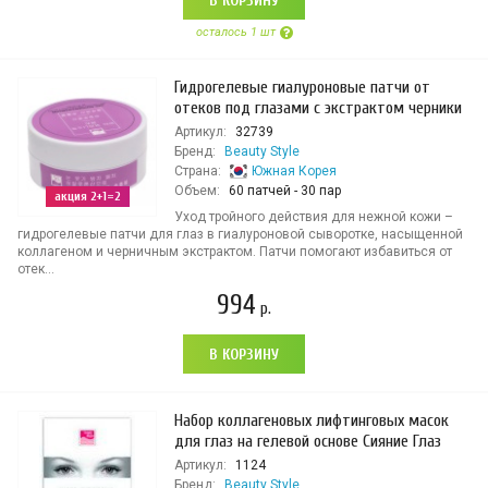
В КОРЗИНУ
осталось 1 шт
Гидрогелевые гиалуроновые патчи от
отеков под глазами с экстрактом черники
Артикул:
32739
Бренд:
Beauty Style
Страна:
Южная Корея
Объем:
60 патчей - 30 пар
акция 2+1=2
Уход тройного действия для нежной кожи –
гидрогелевые патчи для глаз в гиалуроновой сыворотке, насыщенной
коллагеном и черничным экстрактом. Патчи помогают избавиться от
отек...
994
р.
В КОРЗИНУ
Набор коллагеновых лифтинговых масок
для глаз на гелевой основе Сияние Глаз
Артикул:
1124
Бренд:
Beauty Style