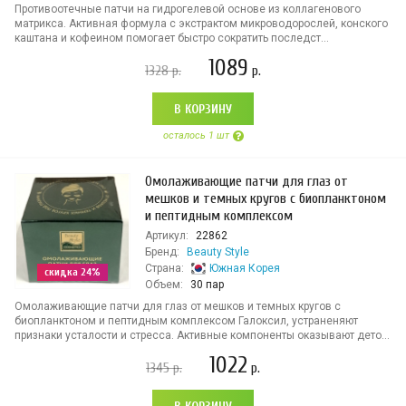
Противоотечные патчи на гидрогелевой основе из коллагенового
матрикса. Активная формула с экстрактом микроводорослей, конского
каштана и кофеином помогает быстро сократить последст...
1089
1328
р.
р.
В КОРЗИНУ
осталось 1 шт
Омолаживающие патчи для глаз от
мешков и темных кругов с биопланктоном
и пептидным комплексом
Артикул:
22862
Бренд:
Beauty Style
Страна:
Южная Корея
скидка 24%
Объем:
30 пар
Омолаживающие патчи для глаз от мешков и темных кругов с
биопланктоном и пептидным комплексом Галоксил, устраненяют
признаки усталости и стресса. Активные компоненты оказывают дето...
1022
1345
р.
р.