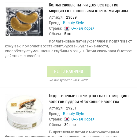
Коллагеновые патчи для век против
морщин со стволовыми клетками арганы
Артикул:
23089
Бренд:
Beauty Style
Страна:
Южная Корея
Объем:
5 шт
Коллагеновые патчи укрепляют и подтягивают
кожу век, помогают восстановить уровень увлажненности,
способствуют уменьшению глубины морщин. Патчи оказывают быстрое
действие, способст...
НЕТ В НАЛИЧИИ
не поступает c мая 2022
Гидрогелевые патчи для глаз от морщин с
золотой пудрой «Роскошное золото»
Артикул:
29231
Бренд:
Beauty Style
Страна:
Южная Корея
Объем:
30 пар
Гидрогелевые патчи с микрочастицами