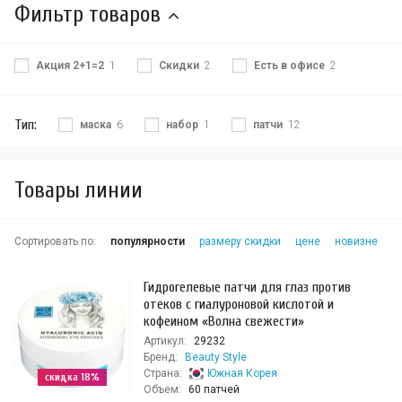
Фильтр товаров
Акция 2+1=2
1
Скидки
2
Есть в офисе
2
Тип:
маска
6
набор
1
патчи
12
Товары линии
Сортировать по:
популярности
размеру скидки
цене
новизне
Гидрогелевые патчи для глаз против
отеков с гиалуроновой кислотой и
кофеином «Волна свежести»
Артикул:
29232
Бренд:
Beauty Style
Страна:
Южная Корея
скидка 18%
Объем:
60 патчей