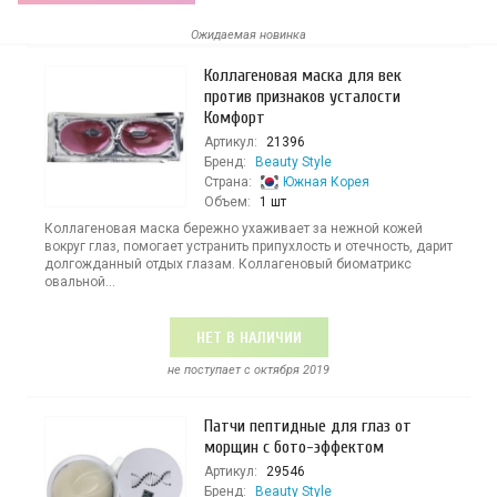
Ожидаемая новинка
Коллагеновая маска для век
против признаков усталости
Комфорт
Артикул:
21396
Бренд:
Beauty Style
Страна:
Южная Корея
Объем:
1 шт
Коллагеновая маска бережно ухаживает за нежной кожей
вокруг глаз, помогает устранить припухлость и отечность, дарит
долгожданный отдых глазам. Коллагеновый биоматрикс
овальной...
НЕТ В НАЛИЧИИ
не поступает c октября 2019
Патчи пептидные для глаз от
морщин с бото-эффектом
Артикул:
29546
Бренд:
Beauty Style