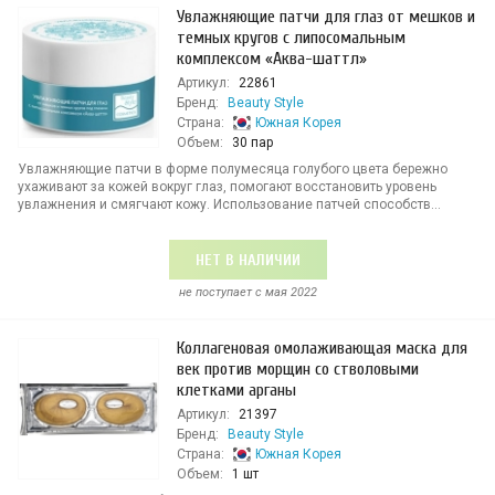
Увлажняющие патчи для глаз от мешков и
темных кругов с липосомальным
комплексом «Аква-шаттл»
Артикул:
22861
Бренд:
Beauty Style
Страна:
Южная Корея
Объем:
30 пар
Увлажняющие патчи в форме полумесяца голубого цвета бережно
ухаживают за кожей вокруг глаз, помогают восстановить уровень
увлажнения и смягчают кожу. Использование патчей способств...
НЕТ В НАЛИЧИИ
не поступает c мая 2022
Коллагеновая омолаживающая маска для
век против морщин со стволовыми
клетками арганы
Артикул:
21397
Бренд:
Beauty Style
Страна:
Южная Корея
Объем:
1 шт