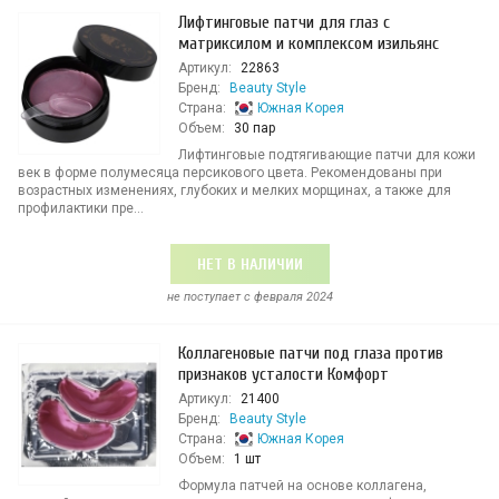
Лифтинговые патчи для глаз с
матриксилом и комплексом изильянс
Артикул:
22863
Бренд:
Beauty Style
Страна:
Южная Корея
Объем:
30 пар
Лифтинговые подтягивающие патчи для кожи
век в форме полумесяца персикового цвета. Рекомендованы при
возрастных изменениях, глубоких и мелких морщинах, а также для
профилактики пре...
НЕТ В НАЛИЧИИ
не поступает c февраля 2024
Коллагеновые патчи под глаза против
признаков усталости Комфорт
Артикул:
21400
Бренд:
Beauty Style
Страна:
Южная Корея
Объем:
1 шт
Формула патчей на основе коллагена,