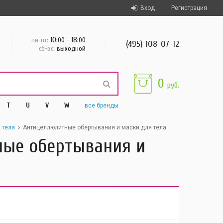
Вход
Регистрация
10
18
пн-пт:
:00 -
:00
(495) 108-07-12
сб-вс:
выходной
0
руб.
T
U
V
W
все
бренды
 тела
Антицеллюлитные обертывания и маски для тела
тные обертывания и