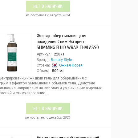
НЕТ В НАЛИЧИИ
не поступает c августа 2024
Флюид-обертывание для
похудения Слим Экспресс
SLIMMING FLUID WRAP THALASSO
Артикул:
22871
Бренд:
Beauty Style
Страна:
Южная Корея
Объем:
500 мл
центрированный жидкий гель для обертывания с
трым эффектом уменьшения объемов тела. Действие
ртывание направлено на липолиз и уменьшение жировых
жений и стимулирование...
НЕТ В НАЛИЧИИ
не поступает c декабря 2021