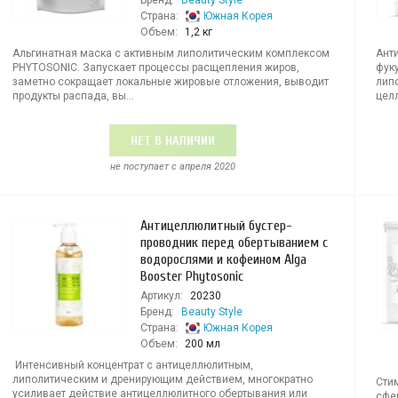
Бренд:
Beauty Style
Страна:
Южная Корея
Объем:
1,2 кг
Альгинатная маска с активным липолитическим комплексом
Ант
PHYTOSONIC. Запускает процессы расщепления жиров,
фук
заметно сокращает локальные жировые отложения, выводит
лип
продукты распада, вы...
целл
НЕТ В НАЛИЧИИ
не поступает c апреля 2020
Антицеллюлитный бустер-
проводник перед обертыванием с
водорослями и кофеином Alga
Booster Phytosonic
Артикул:
20230
Бренд:
Beauty Style
Страна:
Южная Корея
Объем:
200 мл
Интенсивный концентрат с антицеллюлитным,
липолитическим и дренирующим действием, многократно
Сти
усиливает действие антицеллюлитного обертывания или
сфе