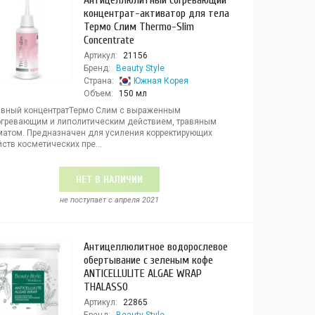
Антицеллюлитный согревающий
концентрат-активатор для тела
Термо Слим Thermo-Slim
Concentrate
Артикул:
21156
Бренд:
Beauty Style
Страна:
Южная Корея
Объем:
150 мл
ивный концентратТермо Слим с выраженным
огревающим и липолитическим действием, травяным
матом. Предназначен для усиления корректирующих
ств косметических пре...
НЕТ В НАЛИЧИИ
не поступает c апреля 2021
Антицеллюлитное водорослевое
обертывание с зеленым кофе
ANTICELLULITE ALGAE WRAP
THALASSO
Артикул:
22865