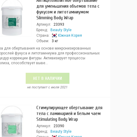
Антицеллюлитное обертывание
для уменьшения объемов тела с
фукусом и литотамниумом
Slimming Body Wrap
Артикул:
23393
Бренд:
Beauty Style
Страна:
Южная Корея
Объем:
3 кг
ра для обертывания на основе микронизированных
орослей фукуса и литотамниума для профессиональных
цедур коррекции фигуры. Активизирует процессы
лиза, способствует выве...
НЕТ В НАЛИЧИИ
не поступает c июля 2021
Стимулирующее обертывание для
тела с ламинарией и белым чаем
Stimulating Body Wrap
Артикул:
23390
Бренд:
Beauty Style