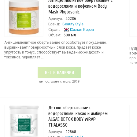
Антицеллюлитное обертывание с
водорослями и кофеином Body
Mask Phytosonic
Артикул:
20236
Бренд:
Beauty Style
Страна:
Южная Корея
Объем:
500 мл
Антицеллюлитное обертывание способствует похудению,
выравнивает поверхностный слой кожи, придает коже
Пуд
упругость и тонус, способствует выведению жидкости и
вод
токсинов, укрепляет ...
про
липо
НЕТ В НАЛИЧИИ
не поступает c июля 2019
Детокс обертывание с
водорослями, какао и имбирем
ALGAE DETOX BODY WRAP
THALASSO
Артикул:
22868