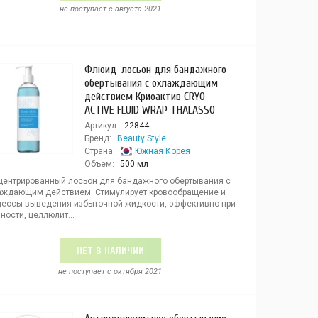
не поступает c августа 2021
Флюид-лосьон для бандажного
обертывания с охлаждающим
действием Криоактив CRYO-
ACTIVE FLUID WRAP THALASSO
Артикул:
22844
Бренд:
Beauty Style
Страна:
Южная Корея
Объем:
500 мл
центрированный лосьон для бандажного обертывания с
аждающим действием. Стимулирует кровообращение и
цессы выведения избыточной жидкости, эффективно при
ности, целлюлит...
НЕТ В НАЛИЧИИ
не поступает c октября 2021