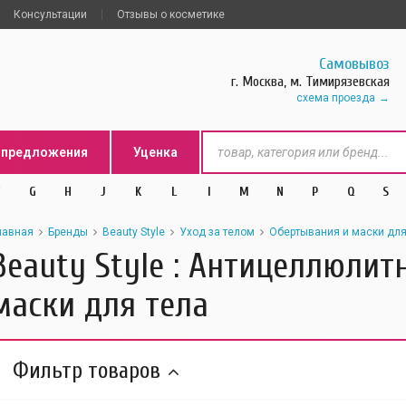
Консультации
Отзывы о косметике
Самовывоз
г. Москва, м. Тимирязевская
схема проезда
цпредложения
Уценка
G
H
J
K
L
l
M
N
P
Q
S
лавная
Бренды
Beauty Style
Уход за телом
Обертывания и маски для
Beauty Style : Антицеллюли
маски для тела
Фильтр товаров