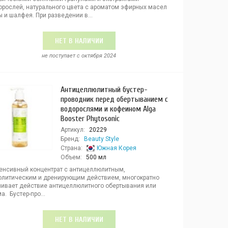
орослей, натурального цвета с ароматом эфирных масел
 и шалфея. При разведении в...
НЕТ В НАЛИЧИИ
не поступает c октября 2024
Антицеллюлитный бустер-
проводник перед обертыванием с
водорослями и кофеином Alga
Booster Phytosonic
Артикул:
20229
Бренд:
Beauty Style
Страна:
Южная Корея
Объем:
500 мл
енсивный концентрат с антицеллюлитным,
олитическим и дренирующим действием, многократно
ливает действие антицеллюлитного обертывания или
а. Бустер-про...
НЕТ В НАЛИЧИИ