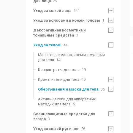
для лица
29
Уход за кожей лица
541
Уход за волосами и кожей головы
1
Декоративная косметика и
тональные средства
1
Уход за телом
99
Массажные масла, кремы, эмульсии
для тела
14
Концентраты для тела
19
Кремы и гели для тела
40
Обертывания и маски для тела
35
Активные гели для аппаратных
методик для тела
5
Солнцезащитные средства для
загара
3
Уход за кожей рук и ног
26