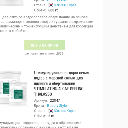
Бренд:
Beauty Style
Страна:
Южная Корея
Объем:
600 гр
ицеллюлитное водорослевое обертывание на основе
уса, ламинарии, зеленого кофе и гуараны с выраженным
олитическим и тонизирующим действием для коррекции
юлита любой ста...
НЕТ В НАЛИЧИИ
не поступает c июня 2025
Стимулирующая водорослевая
пудра с морской солью для
пилинга и обертываний
STIMULATING ALGAE PEELING
THALASSO
Артикул:
22847
Бренд:
Beauty Style
Страна:
Южная Корея
Объем:
3 кг
мулирующая водорослевая пудра с абразивными
рическими соляными гранулами и экстрактами