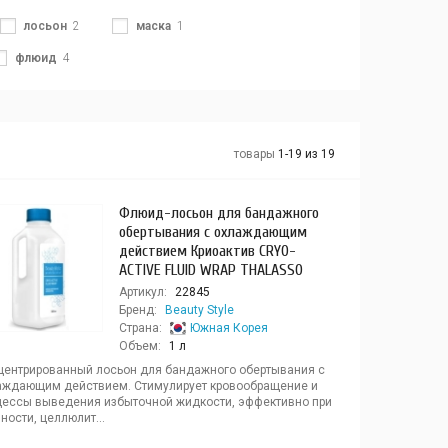
лосьон
2
маска
1
флюид
4
товары
1-19 из 19
Флюид-лосьон для бандажного
обертывания с охлаждающим
действием Криоактив CRYO-
ACTIVE FLUID WRAP THALASSO
Артикул:
22845
Бренд:
Beauty Style
Страна:
Южная Корея
Объем:
1 л
центрированный лосьон для бандажного обертывания с
аждающим действием. Стимулирует кровообращение и
цессы выведения избыточной жидкости, эффективно при
ности, целлюлит...