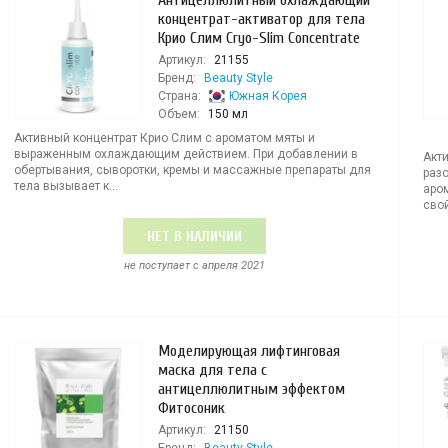
Антицеллюлитный охлаждающий
концентрат-активатор для тела
Крио Слим Cryo-Slim Concentrate
Артикул:
21155
Бренд:
Beauty Style
Страна:
Южная Корея
Объем:
150 мл
Активный концентрат Крио Слим с ароматом мяты и
выраженным охлаждающим действием. При добавлении в
Акт
обертывания, сыворотки, кремы и массажные препараты для
раз
тела вызывает к...
аро
свой
НЕТ В НАЛИЧИИ
не поступает c апреля 2021
Моделирующая лифтинговая
маска для тела с
антицеллюлитным эффектом
Фитосоник
Артикул:
21150