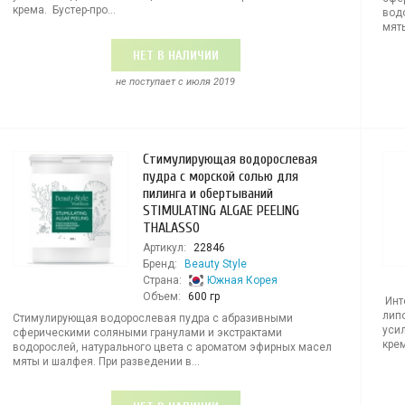
крема. Бустер-про...
вод
мяты
НЕТ В НАЛИЧИИ
не поступает c июля 2019
Стимулирующая водорослевая
пудра с морской солью для
пилинга и обертываний
STIMULATING ALGAE PEELING
THALASSO
Артикул:
22846
Бренд:
Beauty Style
Страна:
Южная Корея
Объем:
600 гр
Инт
лип
Стимулирующая водорослевая пудра с абразивными
уси
сферическими соляными гранулами и экстрактами
крем
водорослей, натурального цвета с ароматом эфирных масел
мяты и шалфея. При разведении в...