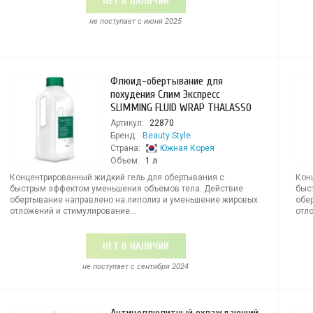
НЕТ В НАЛИЧИИ
не поступает c июня 2025
Флюид-обертывание для
похудения Слим Экспресс
SLIMMING FLUID WRAP THALASSO
Артикул:
22870
Бренд:
Beauty Style
Страна:
Южная Корея
Объем:
1 л
Концентрированный жидкий гель для обертывания с
Кон
быстрым эффектом уменьшения объемов тела. Действие
быс
обертывание направлено на липолиз и уменьшение жировых
обе
отложений и стимулирование...
отло
НЕТ В НАЛИЧИИ
не поступает c сентября 2024