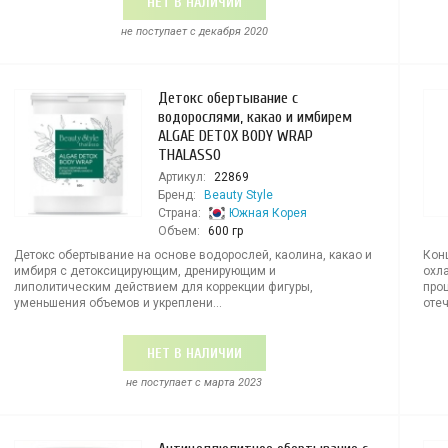
НЕТ В НАЛИЧИИ
не поступает c декабря 2020
Детокс обертывание с
водорослями, какао и имбирем
ALGAE DETOX BODY WRAP
THALASSO
Артикул:
22869
Бренд:
Beauty Style
Страна:
Южная Корея
Объем:
600 гр
Детокс обертывание на основе водорослей, каолина, какао и
Кон
имбиря с детоксицирующим, дренирующим и
охл
липолитическим действием для коррекции фигуры,
про
уменьшения объемов и укреплени...
отеч
НЕТ В НАЛИЧИИ
не поступает c марта 2023