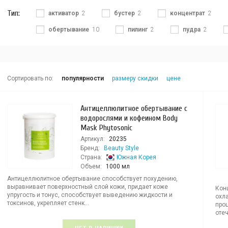
Тип:
активатор
2
бустер
2
концентрат
2
обертывание
10
пилинг
2
пудра
2
Сортировать по:
популярности
размеру скидки
цене
Антицеллюлитное обертывание с
водорослями и кофеином Body
Mask Phytosonic
Артикул:
20235
Бренд:
Beauty Style
Страна:
Южная Корея
Объем:
1000 мл
Антицеллюлитное обертывание способствует похудению,
выравнивает поверхностный слой кожи, придает коже
Кон
упругость и тонус, способствует выведению жидкости и
охл
токсинов, укрепляет стенк...
про
отеч