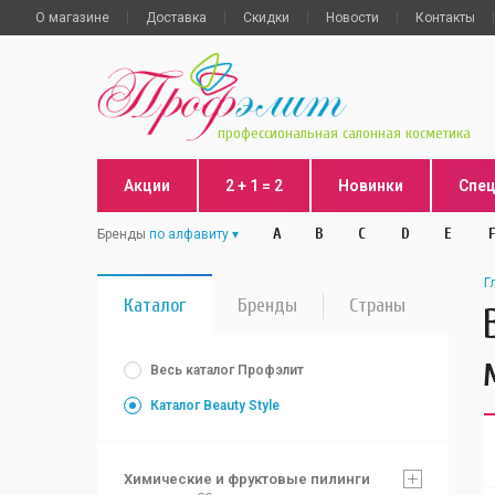
О магазине
Доставка
Скидки
Новости
Контакты
профессиональная салонная косметика
Акции
2 + 1 = 2
Новинки
Спе
A
B
C
D
E
F
Бренды
по алфавиту
Г
Каталог
Бренды
Страны
Весь каталог Профэлит
Каталог Beauty Style
Химические и фруктовые пилинги