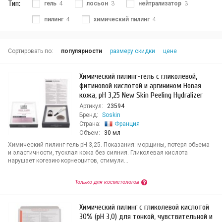
Тип:
гель
4
лосьон
3
нейтрализатор
3
пилинг
4
химический пилинг
4
Сортировать по:
популярности
размеру скидки
цене
Химический пилинг-гель с гликолевой,
фитиновой кислотой и аргинином Новая
кожа, pH 3,25 New Skin Peeling Hydralizer
Артикул:
23594
Бренд:
Soskin
Страна:
Франция
Объем:
30 мл
Химический пилинг-гель pH 3,25. Показания: морщины, потеря обьема
и эластичности, тусклая кожа без сияния. Гликолевая кислота
нарушает когезию корнеоцитов, стимули...
Только для косметологов
Химический пилинг с гликолевой кислотой
30% (pH 3,0) для тонкой, чувствительной и