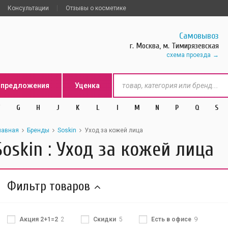
Консультации
Отзывы о косметике
Самовывоз
г. Москва, м. Тимирязевская
схема проезда
цпредложения
Уценка
G
H
J
K
L
l
M
N
P
Q
S
лавная
Бренды
Soskin
Уход за кожей лица
Soskin : Уход за кожей лица
Фильтр товаров
Акция 2+1=2
2
Скидки
5
Есть в офисе
9