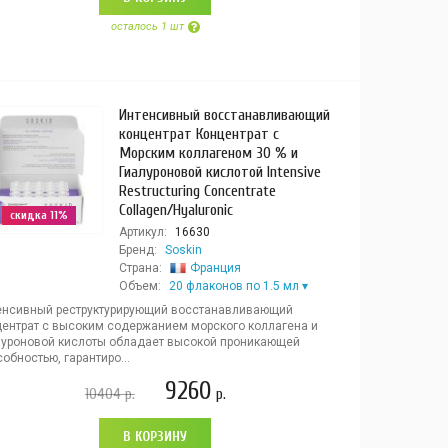
осталось 1 шт
Интенсивный восстанавливающий
концентрат Концентрат с
Морским коллагеном 30 % и
Гиалуроновой кислотой Intensive
Restructuring Concentrate
Collagen/Hyaluronic
скидка 11%
Артикул:
16630
Бренд:
Soskin
Страна:
Франция
Объем:
20 флаконов по 1.5 мл
енсивный реструктурирующий восстанавливающий
центрат с высоким содержанием морского коллагена и
луроновой кислоты обладает высокой проникающей
обностью, гарантиро...
9260
10404
р.
р.
В КОРЗИНУ