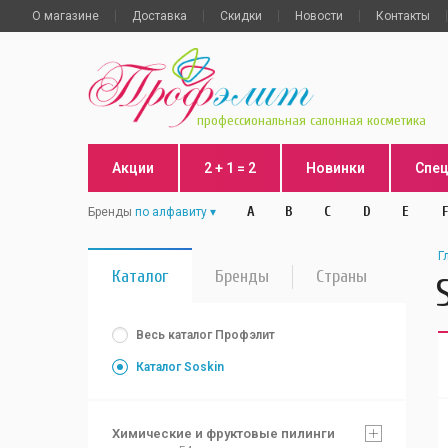
О магазине
Доставка
Скидки
Новости
Контакты
профессиональная салонная косметика
Акции
2 + 1 = 2
Новинки
Спе
A
B
C
D
E
F
Бренды
по алфавиту
Г
Каталог
Бренды
Страны
Весь каталог Профэлит
Каталог Soskin
Химические и фруктовые пилинги