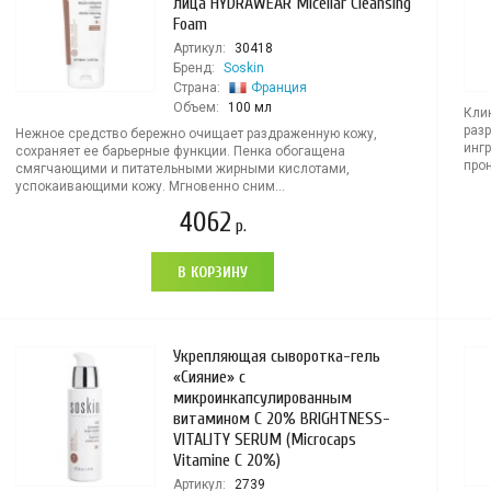
лица HYDRAWEAR Micellar Cleansing
Foam
Артикул:
30418
Бренд:
Soskin
Страна:
Франция
Объем:
100 мл
Кли
раз
Нежное средство бережно очищает раздраженную кожу,
инг
сохраняет ее барьерные функции. Пенка обогащена
прон
смягчающими и питательными жирными кислотами,
успокаивающими кожу. Мгновенно сним...
4062
р.
В КОРЗИНУ
Укрепляющая сыворотка-гель
«Сияние» с
микроинкапсулированным
витамином С 20% BRIGHTNESS-
VITALITY SERUM (Microcaps
Vitamine C 20%)
Артикул:
2739