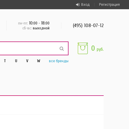
Вход
Регистрация
10
18
пн-пт:
:00 -
:00
(495) 108-07-12
сб-вс:
выходной
0
руб.
T
U
V
W
все
бренды