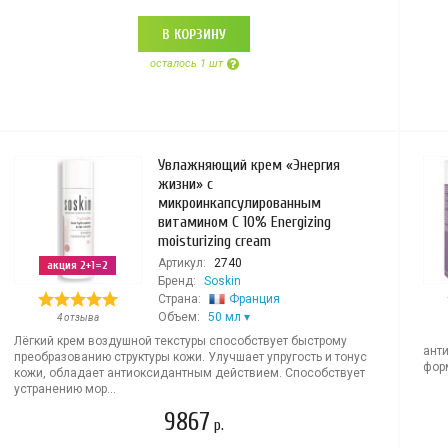
В КОРЗИНУ
осталось 1 шт
Увлажняющий крем «Энергия
жизни» c
микроинкапсулированным
витамином С 10% Energizing
moisturizing cream
Артикул:
2740
акция 2+1=2
Бренд:
Soskin
Страна:
Франция
Объем:
50 мл
4 отзыва
Лёгкий крем воздушной текстуры способствует быстрому
ант
преобразованию структуры кожи. Улучшает упругость и тонус
форм
кожи, обладает антиоксидантным действием. Способствует
устранению мор...
9867
р.