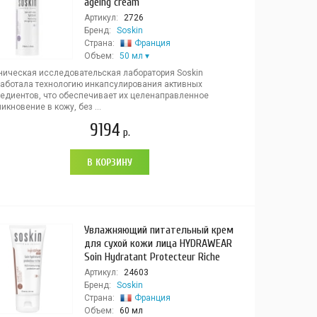
ageing cream
Артикул:
2726
Бренд:
Soskin
Страна:
Франция
Объем:
50 мл
ническая исследовательская лаборатория Soskin
работала технологию инкапсулирования активных
редиентов, что обеспечивает их целенаправленное
икновение в кожу, без ...
9194
р.
В КОРЗИНУ
Увлажняющий питательный крем
для сухой кожи лица HYDRAWEAR
Soin Hydratant Protecteur Riche
Артикул:
24603
Бренд:
Soskin
Страна:
Франция
Объем:
60 мл