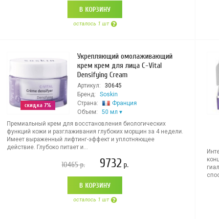
В КОРЗИНУ
осталось 1 шт
Укрепляющий омолаживающий
крем крем для лица C-Vital
Densifying Cream
Артикул:
30645
Бренд:
Soskin
Страна:
Франция
скидка 7%
Объем:
50 мл
Премиальный крем для восстановления биологических
функций кожи и разглаживания глубоких морщин за 4 недели.
Имеет выраженный лифтинг-эффект и уплотняющее
действие. Глубоко питает и...
Инт
кон
9732
10465
р.
р.
гиа
спос
В КОРЗИНУ
осталось 1 шт