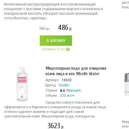
рас
Интенсивный реструктурирующий восстанавливающий
конц
концентрат с высоким содержанием морского коллагена и
гиалуроновой кислоты обладает высокой проникающей
способностью, гарантиро...
486
565
р.
р.
В КОРЗИНУ
осталось 11 шт
Мицеллярная вода для очищения
кожи лица и век Micelle Water
Артикул:
16632
Бренд:
Soskin
Страна:
Франция
Объем:
250 мл
Средство нового поколения для
эффективного и бережного очищения и ухода за кожей лица,
отлично удаляет макияж и подходит для самой
чувствительной кожи. Мицеллярная вода, попадая на...
Мик
3623
р.
знач