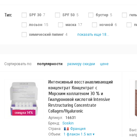
Тип:
SPF 30
7
SPF 50
5
бустер
5
гель
лосьон
15
маска
17
ночной
6
п
химический пилинг
4
показать еще 18...
Сортировать по:
популярности
размеру скидки
цене
Интенсивный восстанавливающий
концентрат Концентрат с
Морским коллагеном 30 % и
Гиалуроновой кислотой Intensive
Restructuring Concentrate
Collagen/Hyaluronic
скидка 14%
Артикул:
16631
Бренд:
Soskin
Страна:
Франция
Выс
Объем:
1 флакон 1.5 мл
нап