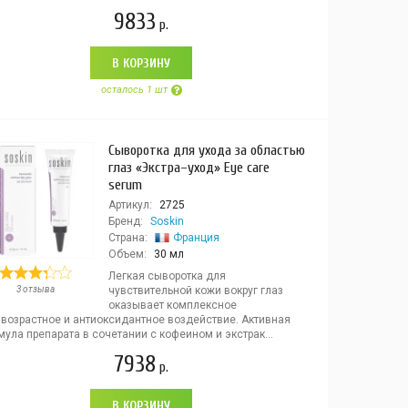
9833
р.
В КОРЗИНУ
осталось 1 шт
Сыворотка для ухода за областью
глаз «Экстра–уход» Eye care
serum
Артикул:
2725
Бренд:
Soskin
Страна:
Франция
Объем:
30 мл
Легкая сыворотка для
3 отзыва
чувствительной кожи вокруг глаз
оказывает комплексное
ивозрастное и антиоксидантное воздействие. Активная
ула препарата в сочетании с кофеином и экстрак...
7938
р.
В КОРЗИНУ