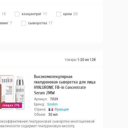
15
концентрат
11
крем
50
илинг
7
сыворотка
17
товары
1-20 из 128
Высокомолекулярная
гиалуроновая сыворотка для лица
HYALURONIC Fill-in Concentrate
Serum 2MW
Артикул:
7039
Бренд:
Soskin
скидка 21%
Страна:
Франция
Объем:
30 мл
окоэффективная гиалуроновая сыворотка многоцелевой
равленности содержит гиалуроновую кислоту