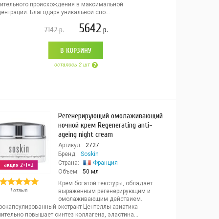
тительного происхождения в максимальной
ентрации. Благодаря уникальной спо...
5642
7142
р.
р.
В КОРЗИНУ
осталось 2 шт
Регенерирующий омолаживающий
ночной крем Regenerating anti-
ageing night cream
Артикул:
2727
Бренд:
Soskin
Страна:
Франция
акция 2+1=2
Объем:
50 мл
Крем богатой текстуры, обладает
1 отзыв
выраженным регенерирующим и
омолаживающим действием.
рокапсулированный экстракт Центеллы азиатика
ительно повышает синтез коллагена, эластина...