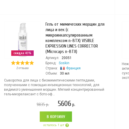
Гель от мимических морщин для
лица и век (с
микроинкапсулированным
комплексом n-BTX) VISIBLE
EXPRESSION LINES CORRECTOR
(Microcaps n-BTX)
скидка 43%
Артикул:
20051
Бренд:
Soskin
Неж
Страна:
Франция
2 отзыва
акт
сух
Объем:
30 мл
экст
Сыворотка для лица с биомиметическими пептидами,
полученными с помощью инъекционных технологий, для
видимого уменьшения морщин. Мягкий концентрированный
гель-миорелаксант с бото-эф...
5606
9835
р.
р.
В КОРЗИНУ
осталось 1 шт