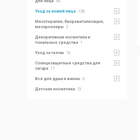
для лица
54
Уход за кожей лица
128
Мезотерапия, биоревитализация,
мезороллеры
2
Декоративная косметика и
тональные средства
1
Уход за телом
16
Солнцезащитные средства для
загара
17
Всё для душа и ванны
6
Детская косметика
13