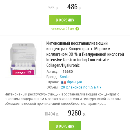
486
565
р.
р.
В КОРЗИНУ
осталось 11 шт
Интенсивный восстанавливающий
концентрат Концентрат с Морским
коллагеном 30 % и Гиалуроновой кислотой
Intensive Restructuring Concentrate
Collagen/Hyaluronic
Артикул:
16630
скидка 11%
Бренд:
Soskin
Страна:
Франция
Объем:
20 флаконов по 1.5 мл
Интенсивный реструктурирующий восстанавливающий концентрат с
высоким содержанием морского коллагена и гиалуроновой кислоты
обладает высокой проникающей способностью, гарантиро...
9260
10404
р.
р.
В КОРЗИНУ