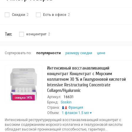
Скидки
2
Есть в офисе
2
Тип:
концентрат
2
Сортировать по:
популярности
размеру скидки
цене
Интенсивный восстанавливающий
концентрат Концентрат с Морским
коллагеном 30 % и Гиалуроновой кислотой
Intensive Restructuring Concentrate
Collagen/Hyaluronic
Артикул:
16631
скидка 14%
Бренд:
Soskin
Страна:
Франция
Объем:
1 флакон 1.5 мл
Интенсивный реструктурирующий восстанавливающий концентрат с
высоким содержанием морского коллагена и гиалуроновой кислоты
обладает высокой проникающей способностью, гарантиро...