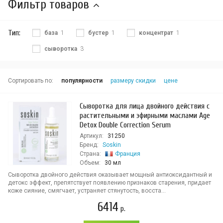
Фильтр товаров
Тип:
база
1
бустер
1
концентрат
1
сыворотка
3
Сортировать по:
популярности
размеру скидки
цене
Сыворотка для лица двойного действия с
растительными и эфирными маслами Age
Detox Double Correction Serum
Артикул:
31250
Бренд:
Soskin
Страна:
Франция
Объем:
30 мл
Сыворотка двойного действия оказывает мощный антиоксидантный и
детокс эффект, препятствует появлению признаков старения, придает
коже сияние, смягчает, устраняет стянутость, восста...
6414
р.