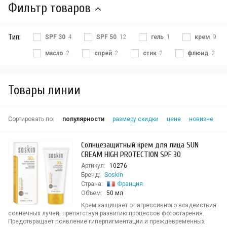
Фильтр товаров
Тип:
SPF 30
4
SPF 50
12
гель
1
крем
9
масло
2
спрей
2
стик
2
флюид
2
Товары линии
Сортировать по:
популярности
размеру скидки
цене
новизне
Солнцезащитный крем для лица SUN
CREAM HIGH PROTECTION SPF 30
Артикул:
10276
Бренд:
Soskin
Страна:
Франция
Объем:
50 мл
Крем защищает от агрессивного воздействия
солнечных лучей, препятствуя развитию процессов фотостарения.
Предотвращает появление гиперпигментации и преждевременных