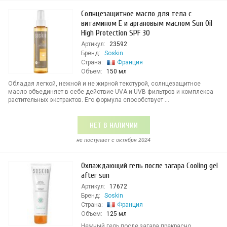
Солнцезащитное масло для тела с
витамином E и аргановым маслом Sun Oil
High Protection SPF 30
Артикул:
23592
Бренд:
Soskin
Страна:
Франция
Объем:
150 мл
Обладая легкой, нежной и не жирной текстурой, солнцезащитное
масло объединяет в себе действие UVA и UVB фильтров и комплекса
растительных экстрактов. Его формула способствует ...
НЕТ В НАЛИЧИИ
не поступает c октября 2024
Охлаждающий гель после загара Cooling gel
after sun
Артикул:
17672
Бренд:
Soskin
Страна:
Франция
Объем:
125 мл
Нежный гель после загара прекрасно