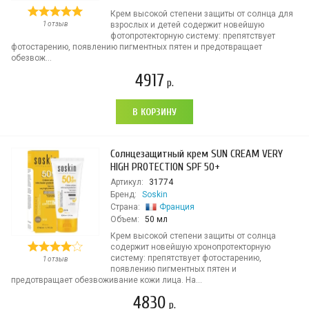
Крем высокой степени защиты от солнца для
1 отзыв
взрослых и детей содержит новейшую
фотопротекторную систему: препятствует
фотостарению, появлению пигментных пятен и предотвращает
обезвож...
4917
р.
В КОРЗИНУ
Солнцезащитный крем SUN CREAM VERY
HIGH PROTECTION SPF 50+
Артикул:
31774
Бренд:
Soskin
Страна:
Франция
Объем:
50 мл
Крем высокой степени защиты от солнца
содержит новейшую хронопротекторную
систему: препятствует фотостарению,
1 отзыв
появлению пигментных пятен и
предотвращает обезвоживание кожи лица. На...
4830
р.