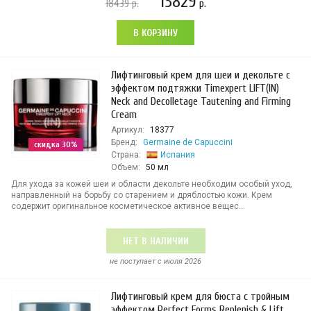
13829
18439
р.
р.
В КОРЗИНУ
Лифтинговый крем для шеи и декольте с
эффектом подтяжки Timexpert LIFT(IN)
Neck and Decolletage Tautening and Firming
Cream
Артикул:
18377
Бренд:
Germaine de Capuccini
скидка 30%
Страна:
Испания
Объем:
50 мл
Для ухода за кожей шеи и области декольте необходим особый уход,
направленный на борьбу со старением и дряблостью кожи. Крем
содержит оригинальное косметическое активное вещес...
НЕТ В НАЛИЧИИ
не поступает c июля 2026
Лифтинговый крем для бюста с тройным
эффектом Perfect Forms Replenish & Lift