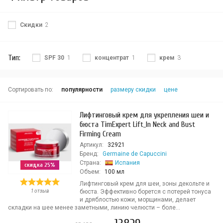
Скидки
2
Тип:
SPF 30
1
концентрат
1
крем
3
Сортировать по:
популярности
размеру скидки
цене
Лифтинговый крем для укрепления шеи и
бюста TimExpert Lift_In Neck and Bust
Firming Cream
Артикул:
32921
Бренд:
Germaine de Capuccini
Страна:
Испания
скидка 25%
Объем:
100 мл
Лифтинговый крем для шеи, зоны декольте и
1 отзыв
бюста. Эффективно борется с потерей тонуса
и дряблостью кожи, морщинами, делает
складки на шее менее заметными, линию челюсти – боле...