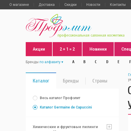
О магазине
Доставка
Скидки
Новости
Контакты
профессиональная салонная косметика
Акции
2 + 1 = 2
Новинки
Спе
A
B
C
D
E
F
Бренды
по алфавиту
Г
у
Каталог
Бренды
Страны
Весь каталог Профэлит
Каталог Germaine de Capuccini
Химические и фруктовые пилинги