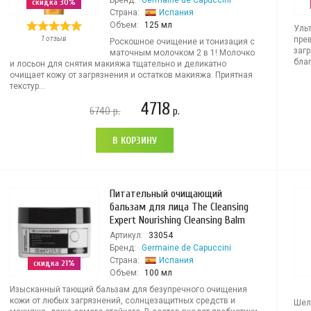
Бренд:
Germaine de Capuccini
скидка 30%
Страна:
Испания
Объем:
125 мл
Уль
1 отзыв
пре
Роскошное очищение и тонизация с
заг
маточным молочком 2 в 1! Молочко
благ
и лосьон для снятия макияжа тщательно и деликатно
очищает кожу от загрязнения и остатков макияжа. Приятная
текстур...
4718
6740
р.
р.
В КОРЗИНУ
Питательный очищающий
бальзам для лица The Cleansing
Expert Nourishing Cleansing Balm
Артикул:
33054
Бренд:
Germaine de Capuccini
Страна:
Испания
скидка 21%
Объем:
100 мл
Изысканный тающий бальзам для безупречного очищения
кожи от любых загрязнений, солнцезащитных средств и
Шел