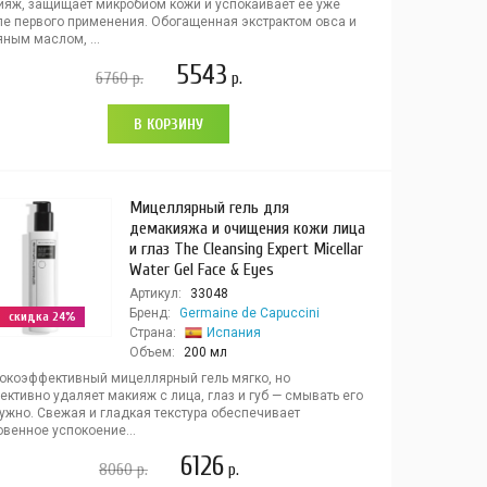
ияж, защищает микробиом кожи и успокаивает ее уже
ле первого применения. Обогащенная экстрактом овса и
ным маслом, ...
5543
6760
р.
р.
В КОРЗИНУ
Мицеллярный гель для
демакияжа и очищения кожи лица
и глаз The Cleansing Expert Micellar
Water Gel Face & Eyes
Артикул:
33048
Бренд:
Germaine de Capuccini
скидка 24%
Страна:
Испания
Объем:
200 мл
окоэффективный мицеллярный гель мягко, но
ктивно удаляет макияж с лица, глаз и губ — смывать его
нужно. Свежая и гладкая текстура обеспечивает
венное успокоение...
6126
8060
р.
р.