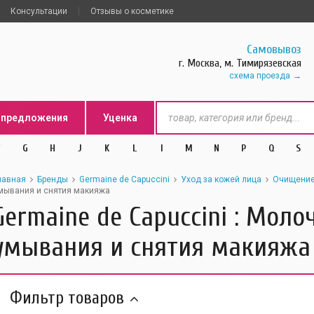
Консультации
Отзывы о косметике
Самовывоз
г. Москва, м. Тимирязевская
схема проезда
цпредложения
Уценка
G
H
J
K
L
l
M
N
P
Q
S
лавная
Бренды
Germaine de Capuccini
Уход за кожей лица
Очищение 
мывания и снятия макияжа
Germaine de Capuccini : Моло
умывания и снятия макияжа
Фильтр товаров