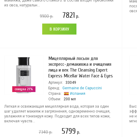
макияжа, даже самого стойкого. В состав входят пребиотики
мак
из овса, натуральн...
пос
овся
7821
9900
р.
р.
В КОРЗИНУ
Мицеллярный лосьон для
экспресс-демакияжа и очищения
лица и век The Cleansing Expert
Express Micellar Water Face & Eyes
Артикул:
33049
Бренд:
Germaine de Capuccini
скидка 21%
Страна:
Испания
Объем:
200 мл
Легкая и освежающая мицеллярная вода, которая за один
Выс
шаг удаляет макияж и загрязнения, одновременно очищая,
эффе
увлажняя и тонизируя кожу. Подходит для всех типов кожи,
не 
включая чувств...
мгно
5799
7340
р.
р.