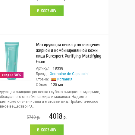
В КОРЗИНУ
Матирующая пенка для очищения
жирной и комбинированной кожи
лица Purexpert Purifying Mattifying
Foam
Артикул:
18338
Бренд:
Germaine de Capuccini
скидка 30%
Страна:
Испания
Объем:
125 мл
ирующая очищающая пенка глубоко очищает эпидермис,
обождая его от избытка жира и макияжа. Надолго
дает коже очень чистый и матовый вид. Пробиотическое
вное вещество PU...
4018
5740
р.
р.
В КОРЗИНУ