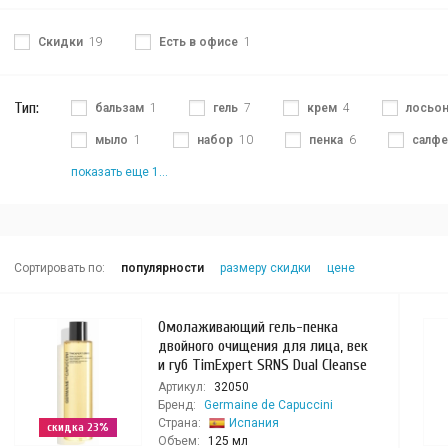
Скидки
19
Есть в офисе
1
Тип:
бальзам
1
гель
7
крем
4
лосьо
мыло
1
набор
10
пенка
6
салфе
показать еще 1...
Сортировать по:
популярности
размеру скидки
цене
Омолаживающий гель-пенка
двойного очищения для лица, век
и губ TimExpert SRNS Dual Cleanse
Артикул:
32050
Бренд:
Germaine de Capuccini
Страна:
Испания
скидка 23%
Объем:
125 мл