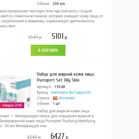
Объем:
200 мл
ая прозрачная текстура геля при контакте с водой
новится сливочной пенкой, которая очищает кожу лица от
х загрязнений и макияжа, нормализует деятельность
ных жел...
5101
6540
р.
р.
В КОРЗИНУ
Набор для жирной кожи лица
Purexpert Set Oily Skin
Артикул:
19048
Бренд:
Germaine de Capuccini
Страна:
Испания
Объем:
1 шт
скидка 22%
Набор для жирной кожи лица
ючает: 1. Матирующая пенка для очищения жирной и
инированной кожи лица Purexpert Purifying Mattifying
 - 30 мл Матирующая очи...
6427
8240
р.
р.