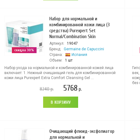
Набор для нормальной и
комбинированной кожи лица (3
средства) Purexpert Set
Normal/Combination Skin
Артикул:
19047
Бренд:
Germaine de Capuccini
скидка 30%
Страна:
Испания
Объем:
1 шт
Набор ухода за нормальной и комбинированной кожей лица
Гип
включает: 1. Нежный очищающий гель для комбинированной
век
кожи лица Purexpert Extra Comfort Cleansing Gel ...
кожу
без 
5768
8240
р.
р.
В КОРЗИНУ
Очищающий флюид-эксфолиатор
для нормальной и