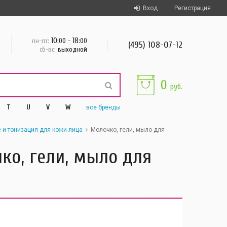
Вход
Регистрация
10
18
пн-пт:
:00 -
:00
(495) 108-07-12
сб-вс:
выходной
0
руб.
T
U
V
W
все
бренды
и тонизация для кожи лица
Молочко, гели, мыло для
чко, гели, мыло для