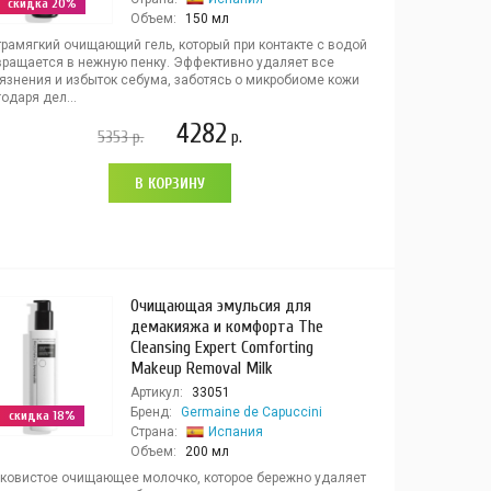
скидка 20%
Объем:
150 мл
трамягкий очищающий гель, который при контакте с водой
вращается в нежную пенку. Эффективно удаляет все
рязнения и избыток себума, заботясь о микробиоме кожи
одаря дел...
4282
5353
р.
р.
В КОРЗИНУ
Очищающая эмульсия для
демакияжа и комфорта The
Cleansing Expert Comforting
Makeup Removal Milk
Артикул:
33051
Бренд:
Germaine de Capuccini
скидка 18%
Страна:
Испания
Объем:
200 мл
ковистое очищающее молочко, которое бережно удаляет