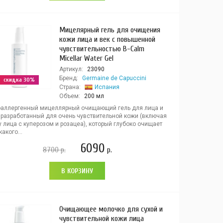
Мицелярный гель для очищения
кожи лица и век с повышенной
чувствительностью B-Calm
Micellar Water Gel
Артикул:
23090
Бренд:
Germaine de Capuccini
скидка 30%
Страна:
Испания
Объем:
200 мл
оаллергенный мицеллярный очищающий гель для лица и
, разработанный для очень чувствительной кожи (включая
 лица с куперозом и розацеа), который глубоко очищает
какого...
6090
8700
р.
р.
В КОРЗИНУ
Очищающее молочко для сухой и
чувствительной кожи лица