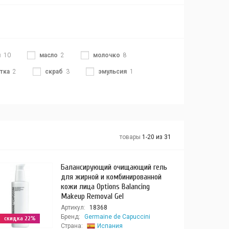
н
10
масло
2
молочко
8
тка
2
скраб
3
эмульсия
1
товары
1-20 из 31
Балансирующий очищающий гель
для жирной и комбинированной
кожи лица Options Balancing
Makeup Removal Gel
Артикул:
18368
Бренд:
Germaine de Capuccini
скидка 22%
Страна:
Испания