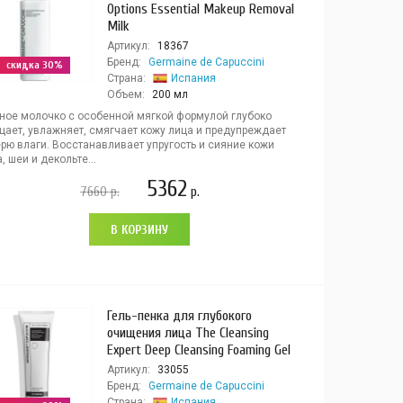
Options Essential Makeup Removal
Milk
Артикул:
18367
Бренд:
Germaine de Capuccini
скидка 30%
Страна:
Испания
Объем:
200 мл
ное молочко с особенной мягкой формулой глубоко
щает, увлажняет, смягчает кожу лица и предупреждает
рю влаги. Восстанавливает упругость и сияние кожи
, шеи и декольте...
5362
7660
р.
р.
В КОРЗИНУ
Гель-пенка для глубокого
очищения лица The Cleansing
Expert Deep Cleansing Foaming Gel
Артикул:
33055
Бренд:
Germaine de Capuccini
Страна:
Испания