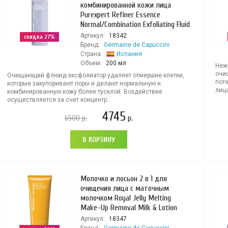
комбинированной кожи лица
Purexpert Refiner Essence
Normal/Combination Exfoliating Fluid
Артикул:
18342
скидка 27%
Бренд:
Germaine de Capuccini
Страна:
Испания
Объем:
200 мл
Неж
очи
Очищающий флюид-эксфолиатор удаляет отмершие клетки,
поте
которые закупоривают поры и делают нормальную и
лица
комбинированную кожу более тусклой. Воздействие
осуществляется за счет концентр...
4745
6500
р.
р.
В КОРЗИНУ
Молочко и лосьон 2 в 1 для
очищения лица с маточным
молочком Royal Jelly Melting
Make-Up Removal Milk & Lotion
Артикул:
18347