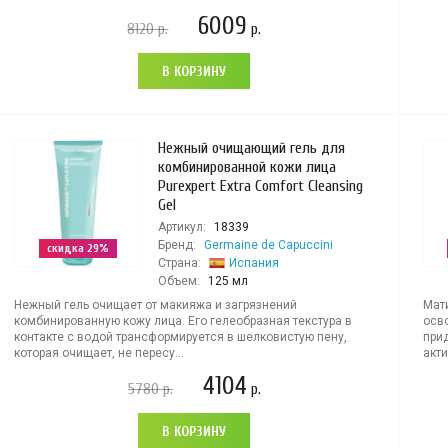
6009
8120
р.
р.
В КОРЗИНУ
Нежный очищающий гель для
комбинированной кожи лица
Purexpert Extra Comfort Cleansing
Gel
Артикул:
18339
Бренд:
Germaine de Capuccini
скидка 29%
Страна:
Испания
Объем:
125 мл
Нежный гель очищает от макияжа и загрязнений
Мат
комбинированную кожу лица. Его гелеобразная текстура в
осв
контакте с водой трансформируется в шелковистую пену,
при
которая очищает, не пересу...
акти
4104
5780
р.
р.
В КОРЗИНУ