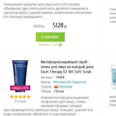
Очищающее средство для лица, век и губ, которое
объединяет два этапа азиатского двойного очищения в
Свеж
одном продукте, удаляя макияж, загрязнения и косметику.
ста
Его текстура превращаетс...
все
саль
5128
6660
р.
р.
В КОРЗИНУ
осталось 1 шт
Кислороднасыщающая скраб-
пенка для лица на каждый день
Excel Therapy O2 365 Soft Scrub
Артикул:
18408
Бренд:
Germaine de Capuccini
Страна:
Испания
скидка 26%
Объем:
150 мл
вкл
Нежный кислороднасыщающий
комб
2 отзыва
эксфолиант для лица с очень
Foam
мягкими сферами, который
трансформируется в приятную пенку. Очищает, удаляет все
виды загрязнений, обновляет и подготавливает ...