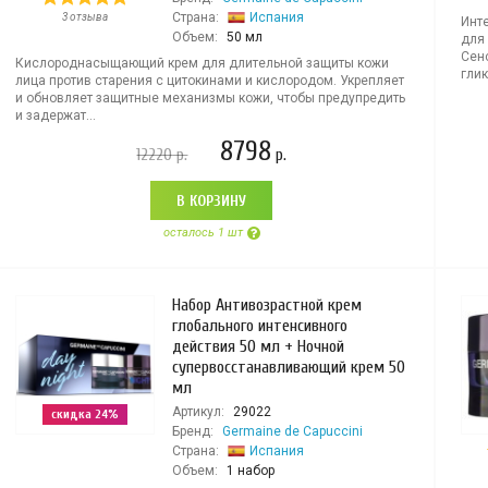
Страна:
Испания
3 отзыва
Инт
Объем:
50 мл
для 
Сен
Кислороднасыщающий крем для длительной защиты кожи
глик
лица против старения с цитокинами и кислородом. Укрепляет
и обновляет защитные механизмы кожи, чтобы предупредить
и задержат...
8798
12220
р.
р.
В КОРЗИНУ
осталось 1 шт
Набор Антивозрастной крем
глобального интенсивного
действия 50 мл + Ночной
супервосстанавливающий крем 50
мл
Артикул:
29022
скидка 24%
Бренд:
Germaine de Capuccini
Страна:
Испания
Объем:
1 набор