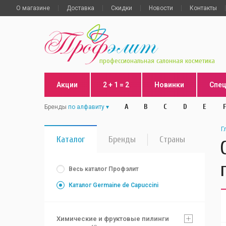
О магазине
Доставка
Скидки
Новости
Контакты
профессиональная салонная косметика
Акции
2 + 1 = 2
Новинки
Спе
A
B
C
D
E
F
Бренды
по алфавиту
Г
Каталог
Бренды
Страны
Весь каталог Профэлит
Каталог Germaine de Capuccini
Химические и фруктовые пилинги