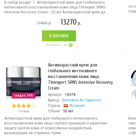
В набор входит: 1. Антивозрастной крем для глобального
на 
интенсивного восстановления кожи лица Timexpert SRNS
подк
Intensive Recovery Cream - 50 мл Антивозрастной крем дл...
13270
17460
р.
р.
В КОРЗИНУ
осталось 1 шт
Антивозрастной крем для
глобального интенсивного
восстановления кожи лица
Timexpert SRNS Intensive Recovery
Cream
Артикул:
18378
скидка 24%
Бренд:
Germaine de Capuccini
Страна:
Испания
Объем:
50 мл
1 отзыв
Антивозрастной крем для глобального интенсивного
Вел
восстановления кожи лица глубоко проникает и укрепляет
текс
защиту зрелой кожи от агрессивных воздействий,
кож
вызывающих её старение. Крем ...
собо