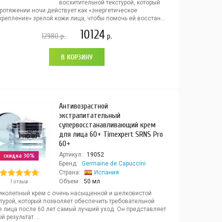
восхитительной текстурой, который
протяжении ночи действует как «энергетическое
репление» зрелой кожи лица, чтобы помочь ей восстан...
10124
12980
р.
р.
В КОРЗИНУ
Антивозрастной
экстрапитательный
супервосстанавливающий крем
для лица 60+ Timexpert SRNS Pro
60+
Артикул:
19052
скидка 30%
Бренд:
Germaine de Capuccini
Страна:
Испания
Объем:
50 мл
1 отзыв
иколепный крем с очень насыщенной и шелковистой
турой, который позволяет обеспечить требовательной
е лица после 60 лет самый лучший уход. Он представляет
й результат ...