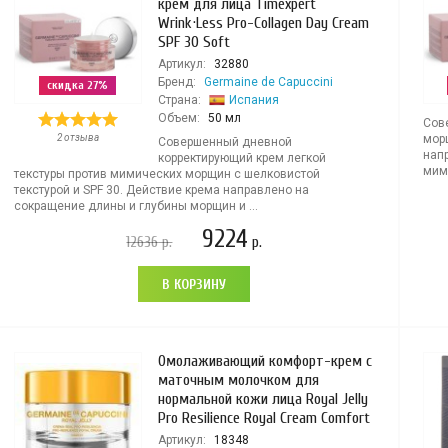
крем для лица Timexpert
Wrink·Less Pro-Collagen Day Cream
SPF 30 Soft
Артикул:
32880
Бренд:
Germaine de Capuccini
скидка 27%
Страна:
Испания
Объем:
50 мл
Сов
2 отзыва
мор
Совершенный дневной
нап
корректирующий крем легкой
мими
текстуры против мимических морщин с шелковистой
текстурой и SPF 30. Действие крема направлено на
сокращение длины и глубины морщин и ...
9224
12636
р.
р.
В КОРЗИНУ
Омолаживающий комфорт-крем с
маточным молочком для
нормальной кожи лица Royal Jelly
Pro Resilience Royal Cream Comfort
Артикул:
18348