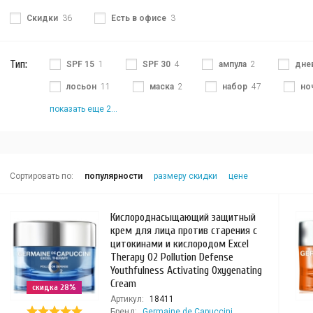
Скидки
36
Есть в офисе
3
Тип:
SPF 15
1
SPF 30
4
ампула
2
дне
лосьон
11
маска
2
набор
47
но
показать еще 2...
Сортировать по:
популярности
размеру скидки
цене
Кислороднасыщающий защитный
крем для лица против старения с
цитокинами и кислородом Excel
Therapy O2 Pollution Defense
Youthfulness Activating Oxygenating
Cream
скидка 28%
Артикул:
18411
Бренд:
Germaine de Capuccini