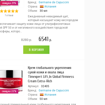
Бренд:
Germaine de Capuccini
скидка 21%
Страна:
Испания
Объем:
30 мл
1 отзыв
Ежедневный невидимый щит,
который насыщает кожу кислородом
беспечивает защиту кожи лица от ультрафиолетовых
й SPF 50 и от негативного воздействия городской
сферы, которо...
6541
8280
р.
р.
В КОРЗИНУ
Крем глобального укрепления
сухой кожи и овала лица
Timexpert Lift_In Global Firmness
Cream Extra-Rich
Артикул:
32405
Бренд:
Germaine de Capuccini
скидка 22%
Страна:
Испания
Объем:
50 мл
кошный премиальный крем глобального укрепления для