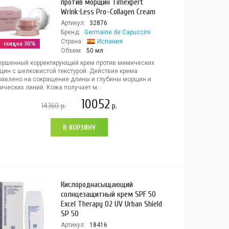
против морщин Timexpert
Wrink·Less Pro-Collagen Cream
Артикул:
32876
Бренд:
Germaine de Capuccini
Страна:
Испания
скидка 30%
Объем:
50 мл
ершенный корректирующий крем против мимических
щин с шелковистой текстурой. Действие крема
равлено на сокращение длины и глубины морщин и
ческих линий. Кожа получает м...
10052
14360
р.
р.
В КОРЗИНУ
Кислороднасыщающий
солнцезащитный крем SPF 50
Excel Therapy O2 UV Urban Shield
SP 50
Артикул:
18416