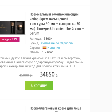
Премиальный омолаживающий
набор (крем насыщенной
текстуры 50 мл + сыворотка 30
мл) Timexpert Premier The Cream +
Serum
Артикул:
33034
скидка 23%
Бренд:
Germaine de Capuccini
Страна:
Испания
Объем:
1 набор
ошный дуэт с легким кремом Fine Texture и сывороткой,
кованный в элегантную подарочную коробку — идеальный
рок и ежедневный уход для зрелой кожи лица. 1. П...
34650
45000
р.
р.
В КОРЗИНУ
Проколлагеновый крем для лица