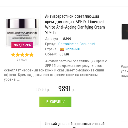
Антивозрастной осветляющий
крем для лица с SPF 15 Timexpert
White Anti-Ageing Clarifying Cream
SPF 15
Артикул:
18399
Бренд:
Germaine de Capuccini
скидка 21%
Страна:
Испания
Объем:
50 мл
1 отзыв
Антивозрастной осветляющий крем с
SPF 15 с выраженным результатом
Роск
осветляет неровный тон кожи и оказывает омолаживающий
упа
эффект. Крем задерживает старение кожи на клеточном
пода
уровне, ...
9891
12520
р.
р.
В КОРЗИНУ
Легкий дневной проколлагеновый