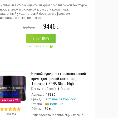
енсивный антиоксидантный крем со сливочной текстурой
нормальной и склонной к сухости кожи лица.
сационный уход, который борется с эффектом
ирования в коже, не позволя...
9446
12940
р.
р.
В КОРЗИНУ
осталось 1 шт
Ночной супервосстанавливающий
крем для зрелой кожи лица
Timexpert SRNS Night High
Recovery Comfort Cream
Артикул:
18380
Бренд:
Germaine de Capuccini
скидка 22%
Страна:
Испания
Объем:
50 мл
2 отзыва
Супервосстанавливающий крем с