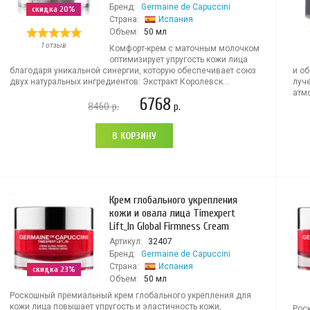
Бренд:
Germaine de Capuccini
скидка 20%
Страна:
Испания
Объем:
50 мл
1 отзыв
Комфорт-крем с маточным молочком
оптимизирует упругость кожи лица
благодаря уникальной синергии, которую обеспечивает союз
и о
двух натуральных ингредиентов: Экстракт Королевск...
луче
атмо
6768
8460
р.
р.
В КОРЗИНУ
Крем глобального укрепления
кожи и овала лица Timexpert
Lift_In Global Firmness Cream
Артикул:
32407
Бренд:
Germaine de Capuccini
Страна:
Испания
скидка 23%
Объем:
50 мл
Роскошный премиальный крем глобального укрепления для
кожи лица повышает упругость и эластичность кожи,
Рос