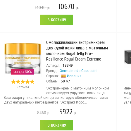
10670
14040
р.
р.
В КОРЗИНУ
Омолаживающий экстрим-крем
для сухой кожи лица с маточным
молочком Royal Jelly Pro-
Resilience Royal Cream Extreme
Артикул:
18349
Бренд:
Germaine de Capuccini
скидка 30%
Страна:
Испания
Объем:
50 мл
2 отзыва
Экстрим-крем с маточным молочком
Инн
оптимизирует упругость кожи лица
лиц
благодаря уникальной синергии, которую обеспечивает союз
мол
двух натуральных ингредиентов: Экстракт Коро...
увла
5922
8460
р.
р.
В КОРЗИНУ