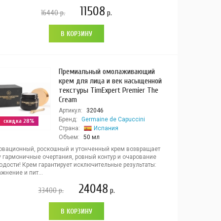
11508
16440
р.
р.
В КОРЗИНУ
Премиальный омолаживающий
крем для лица и век насыщенной
текстуры TimExpert Premier The
Cream
Артикул:
32046
Бренд:
Germaine de Capuccini
скидка 28%
Страна:
Испания
Объем:
50 мл
овационный, роскошный и утонченный крем возвращает
у гармоничные очертания, ровный контур и очарование
одости! Крем гарантирует исключительные результаты:
жнение и пит...
24048
33400
р.
р.
В КОРЗИНУ