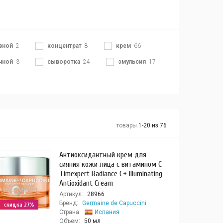
вной
2
концентрат
8
крем
66
чной
3
сыворотка
24
эмульсия
17
товары
1-20 из 76
Антиоксидантный крем для
сияния кожи лица с витамином С
Timexpert Radiance C+ Illuminating
Antioxidant Cream
Артикул:
28966
Бренд:
Germaine de Capuccini
скидка 27%
Страна:
Испания
Объем:
50 мл