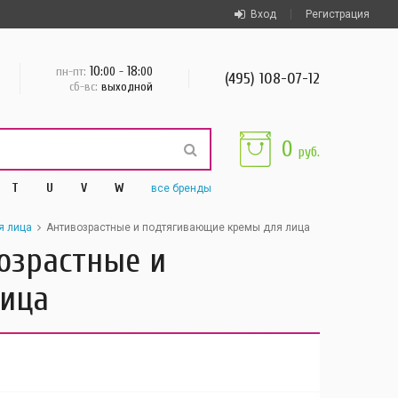
Вход
Регистрация
10
18
пн-пт:
:00 -
:00
(495) 108-07-12
сб-вс:
выходной
0
руб.
T
U
V
W
все
бренды
я лица
Антивозрастные и подтягивающие кремы для лица
возрастные и
ица