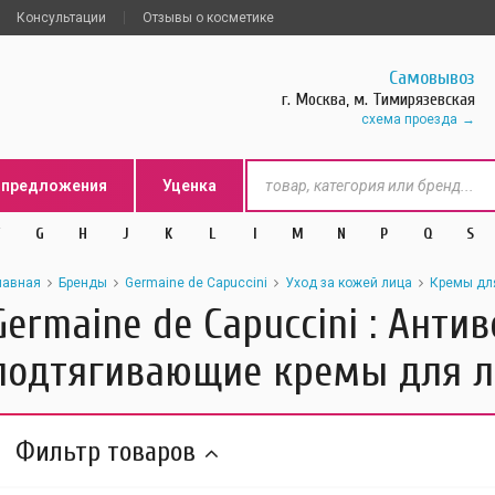
Консультации
Отзывы о косметике
Самовывоз
г. Москва, м. Тимирязевская
схема проезда
цпредложения
Уценка
G
H
J
K
L
l
M
N
P
Q
S
лавная
Бренды
Germaine de Capuccini
Уход за кожей лица
Кремы дл
Germaine de Capuccini : Анти
подтягивающие кремы для л
Фильтр товаров